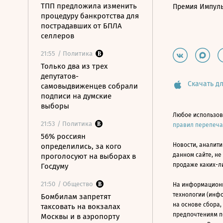
ТПП предложила изменить
Премия Импул
процедуру банкротства для
пострадавших от БПЛА
селлеров
21:55
/ Политика
Только два из трех
депутатов-
Скачать дл
самовыдвиженцев собрали
подписи на думские
выборы
Любое использов
21:53
/ Политика
правил перепеч
56% россиян
Новости, аналити
определились, за кого
данном сайте, не
проголосуют на выборах в
продаже каких-л
Госдуму
21:50
/ Общество
На информацион
технологии (инф
Бомбилам запретят
на основе сбора,
таксовать на вокзалах
предпочтениям п
Москвы и в аэропорту