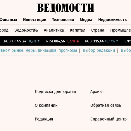
Финансы
Инвестиции
Технологии
Медиа
Недвижимость
ород
Ведомости&
Аналитика
Капитал
Страна
Промышле
а
Финансы
Инвестиции
Технологии
Медиа
Недвижимос
RGBITR
777,24
+0,2%
↑
RTSI
884,56
-1,27%
↓
RGBI
115,44
+0,17%
↑
CNY 
ивном рынке: меры, динамика, прогнозы
Выбор редакции
Выбо
Подписка для юр.лиц
Архив
О компании
Обратная связь
Редакция
Справочный центр