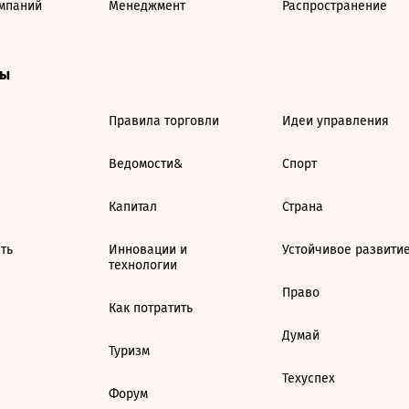
мпаний
Менеджмент
Распространение
ты
Правила торговли
Идеи управления
Ведомости&
Спорт
Капитал
Страна
ть
Инновации и
Устойчивое развити
технологии
Право
Как потратить
Думай
Туризм
Техуспех
Форум