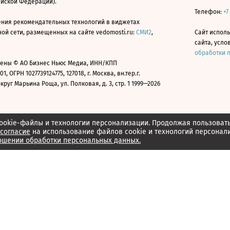
ийской Федерации).
Телефон:
+7
ния рекомендательных технологий в виджетах
й сети, размещенных на сайте vedomosti.ru:
СМИ2
,
Сайт испол
сайта, усл
обработки 
ены © АО Бизнес Ньюс Медиа, ИНН/КПП
01, ОГРН 1027739124775, 127018, г. Москва, вн.тер.г.
уг Марьина Роща, ул. Полковая, д. 3, стр. 1 1999—2026
ookie-файлы и технологии персонализации. Продолжая пользоват
согласие
на использование файлов cookie и технологий персонал
ошении обработки персональных данных.