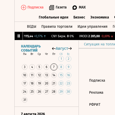
Подписка
Газета
MAX
Глобальные идеи
Бизнес
Экономика
ВЕДЫ
Правила торговли
Идеи управления
Г
Глобальные идеи
Бизнес
Экономик
1,27%
↓
RGBI
115,44
+0,17%
↑
CNY Бирж.
0
0%
IMOEX
2 285,88
-0,69%
↓
Ситуация на топл
КАЛЕНДАРЬ
Август
СОБЫТИЙ
Пн
Вт
Ср
Чт
Пт
Сб
Вс
1
2
3
4
5
6
7
8
9
10
11
12
13
14
15
16
Подписка
17
18
19
20
21
22
23
24
25
26
27
28
29
30
Реклама
31
РФРИТ
7 августа 2026