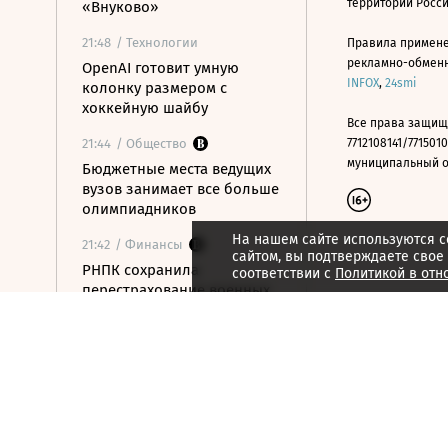
территории Росс
«Внуково»
21:48
/ Технологии
Правила примене
рекламно-обменно
OpenAI готовит умную
INFOX
,
24smi
колонку размером с
хоккейную шайбу
Все права защищ
21:44
/ Общество
7712108141/7715010
муниципальный окр
Бюджетные места ведущих
вузов занимает все больше
олимпиадников
На нашем сайте используются c
21:42
/ Финансы
сайтом, вы подтверждаете свое
РНПК сохранила
соответствии с
Политикой в отн
перестрахование военных
рисков в Азовском и
Черном морях
21:40
/ Финансы
У долговых консультантов
появились единые правила
работы с должниками