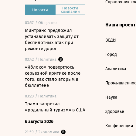
Справочник ко
Новости
Новости
компаний
03:57
/ Общество
Наши проек
Минтранс предложил
устанавливать защиту от
ВЕДЫ
беспилотных атак при
ремонте дорог
Город
03:42
/ Политика
«Яблоко» подверглось
Аналитика
серьезной критике после
того, как стало вторым в
Промышленнос
бюллетене
03:20
/ Политика
Наука
Трамп запретил
«родильный туризм» в США
Здоровье
6 августа 2026
Конференции
21:59
/ Экономика