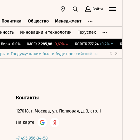
Войти
Политика
Общество
Менеджмент
нность
Инновации и технологии
Техуспех
ть
Политика
Общество
Менеджмент
Бирж.
0
0%
IMOEX
2 285,88
-0,69%
↓
RGBITR
777,24
+0,2%
↑
RTSI
884,56
-
ры в Госдуму: каким был и будет российский парламент
Война н
Контакты
127018, г. Москва, ул. Полковая, д. 3, стр. 1
На карте
+7 495 956-34-58