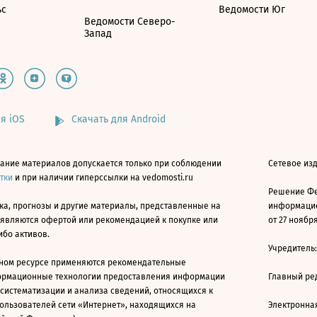
ьс
Ведомости Юг
Ведомости Северо-
Запад
я iOS
Скачать для Android
ание материалов допускается только при соблюдении
Сетевое изд
атки
и при наличии гиперссылки на vedomosti.ru
Решение Фе
ка, прогнозы и другие материалы, представленные на
информацио
 являются офертой или рекомендацией к покупке или
от 27 ноября
ибо активов.
Учредитель
ном ресурсе применяются рекомендательные
ормационные технологии предоставления информации
Главный ре
 систематизации и анализа сведений, относящихся к
ользователей сети «Интернет», находящихся на
Электронна