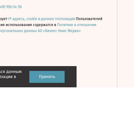
 495 956-34-58
ьзует
IP адреса, cookie и данные геолокации
Пользователей
овия использования содержатся в
Политике в отношении
персональных данных АО «Бизнес Ньюс Медиа»
ься данным
Принять
изации в