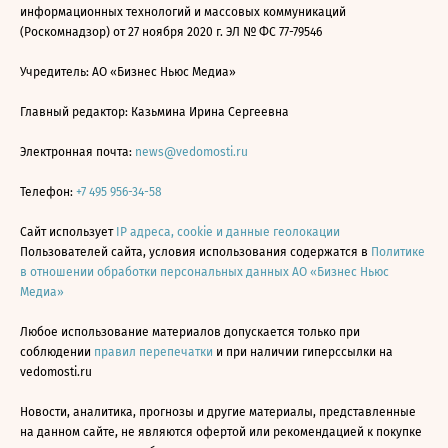
информационных технологий и массовых коммуникаций
(Роскомнадзор) от 27 ноября 2020 г. ЭЛ № ФС 77-79546
Учредитель: АО «Бизнес Ньюс Медиа»
Главный редактор: Казьмина Ирина Сергеевна
Электронная почта:
news@vedomosti.ru
Телефон:
+7 495 956-34-58
Сайт использует
IP адреса, cookie и данные геолокации
Пользователей сайта, условия использования содержатся в
Политике
в отношении обработки персональных данных АО «Бизнес Ньюс
Медиа»
Любое использование материалов допускается только при
соблюдении
правил перепечатки
и при наличии гиперссылки на
vedomosti.ru
Новости, аналитика, прогнозы и другие материалы, представленные
на данном сайте, не являются офертой или рекомендацией к покупке