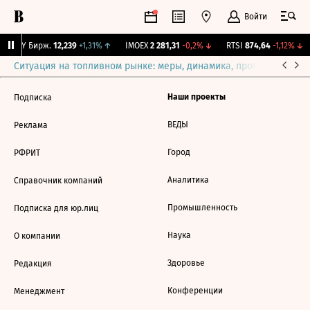
Войти
CNY Бирж.
12,239
+1,31%
↑
IMOEX
2 281,31
-0,2%
↓
RTSI
874,64
-1,12%
↓
Ситуация на топливном рынке: меры, динамика, прогнозы
Выб
Наши проекты
Подписка
ВЕДЫ
Реклама
Город
РФРИТ
Аналитика
Справочник компаний
Промышленность
Подписка для юр.лиц
Наука
О компании
Здоровье
Редакция
Конференции
Менеджмент