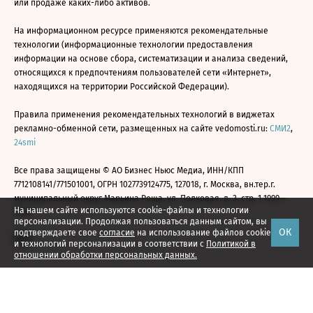
или продаже каких-либо активов.
На информационном ресурсе применяются рекомендательные
технологии (информационные технологии предоставления
информации на основе сбора, систематизации и анализа сведений,
относящихся к предпочтениям пользователей сети «Интернет»,
находящихся на территории Российской Федерации).
Правила применения рекомендательных технологий в виджетах
рекламно-обменной сети, размещенных на сайте vedomosti.ru:
СМИ2
,
24smi
Все права защищены © АО Бизнес Ньюс Медиа, ИНН/КПП
7712108141/771501001, ОГРН 1027739124775, 127018, г. Москва, вн.тер.г.
муниципальный округ Марьина Роща, ул. Полковая, д. 3, стр. 1 1999—
На нашем сайте используются cookie-файлы и технологии
2026
персонализации. Продолжая пользоваться данным сайтом, вы
ОК
подтверждаете свое
согласие
на использование файлов cookie
и технологий персонализации в соответствии с
Политикой в
отношении обработки персональных данных.