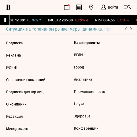
Войти
Y Бирж.
12,081
+0,76%
↑
IMOEX
2 285,88
-0,69%
↓
RTSI
884,56
-1,27%
↓
R
Ситуация на топливном рынке: меры, динамика, прогнозы
Выб
Наши проекты
Подписка
ВЕДЫ
Реклама
Город
РФРИТ
Аналитика
Справочник компаний
Промышленность
Подписка для юр.лиц
Наука
О компании
Здоровье
Редакция
Конференции
Менеджмент