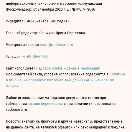
информационных технологий и массовых коммуникаций
(Роскомнадзор) от 27 ноября 2020 г. ЭЛ № ФС 77-79546
Учредитель: АО «Бизнес Ньюс Медиа»
Главный редактор: Казьмина Ирина Сергеевна
Электронная почта:
news@vedomosti.ru
Телефон:
+7 495 956-34-58
Сайт использует
IP адреса, cookie и данные геолокации
Пользователей сайта, условия использования содержатся в
Политике
в отношении обработки персональных данных АО «Бизнес Ньюс
Медиа»
Любое использование материалов допускается только при
соблюдении
правил перепечатки
и при наличии гиперссылки на
vedomosti.ru
Новости, аналитика, прогнозы и другие материалы, представленные
на данном сайте, не являются офертой или рекомендацией к покупке