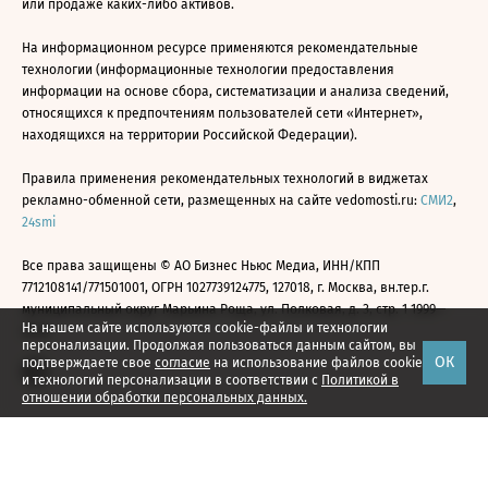
или продаже каких-либо активов.
На информационном ресурсе применяются рекомендательные
технологии (информационные технологии предоставления
информации на основе сбора, систематизации и анализа сведений,
относящихся к предпочтениям пользователей сети «Интернет»,
находящихся на территории Российской Федерации).
Правила применения рекомендательных технологий в виджетах
рекламно-обменной сети, размещенных на сайте vedomosti.ru:
СМИ2
,
24smi
Все права защищены © АО Бизнес Ньюс Медиа, ИНН/КПП
7712108141/771501001, ОГРН 1027739124775, 127018, г. Москва, вн.тер.г.
муниципальный округ Марьина Роща, ул. Полковая, д. 3, стр. 1 1999—
На нашем сайте используются cookie-файлы и технологии
2026
персонализации. Продолжая пользоваться данным сайтом, вы
ОК
подтверждаете свое
согласие
на использование файлов cookie
и технологий персонализации в соответствии с
Политикой в
отношении обработки персональных данных.