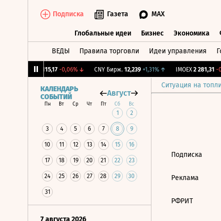
Подписка
Газета
MAX
Глобальные идеи
Бизнес
Экономика
ВЕДЫ
Правила торговли
Идеи управления
Г
Глобальные идеи
Бизнес
Экономик
12%
↓
RGBI
115,17
-0,06%
↓
CNY Бирж.
12,239
+1,31%
↑
IMOEX
2 281,31
-0
Ситуация на топл
КАЛЕНДАРЬ
Август
СОБЫТИЙ
Пн
Вт
Ср
Чт
Пт
Сб
Вс
1
2
3
4
5
6
7
8
9
10
11
12
13
14
15
16
Подписка
17
18
19
20
21
22
23
24
25
26
27
28
29
30
Реклама
31
РФРИТ
7 августа 2026