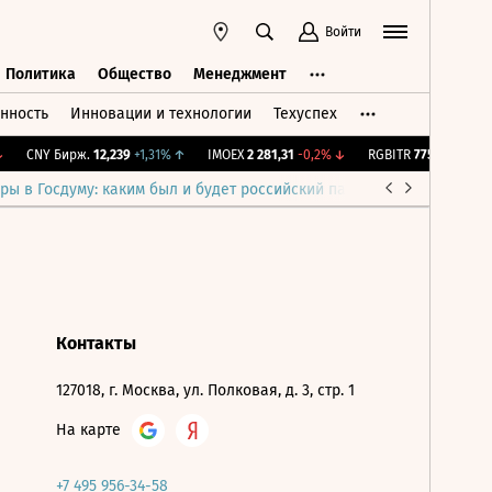
Войти
Политика
Общество
Менеджмент
нность
Инновации и технологии
Техуспех
ть
Политика
Общество
Менеджмент
CNY Бирж.
12,239
+1,31%
↑
IMOEX
2 281,31
-0,2%
↓
RGBITR
775,48
-0,03%
ры в Госдуму: каким был и будет российский парламент
Война н
Контакты
127018, г. Москва, ул. Полковая, д. 3, стр. 1
На карте
+7 495 956-34-58