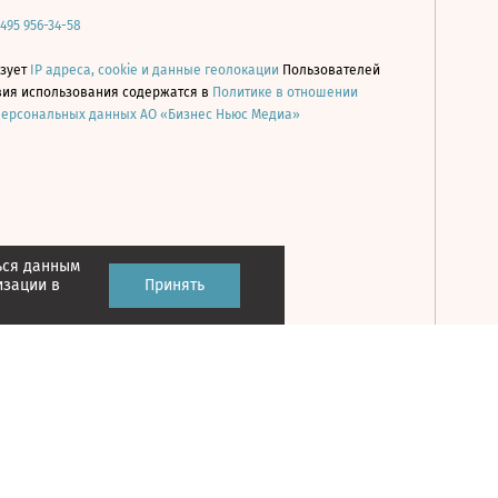
 495 956-34-58
ьзует
IP адреса, cookie и данные геолокации
Пользователей
овия использования содержатся в
Политике в отношении
персональных данных АО «Бизнес Ньюс Медиа»
ься данным
Принять
изации в