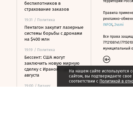
территории Росс
беспилотников в
страхование заказов
Правила примене
рекламно-обменно
19:31
/ Политика
INFOX
,
24smi
Пентагон закупит лазерные
системы борьбы с дронами
Все права защищ
на $400 млн
7712108141/7715010
муниципальный окр
19:19
/ Политика
Бессент: США могут
заключить новую мирную
сделку с Ираном 7 или 8
На нашем сайте используются c
августа
сайтом, вы подтверждаете свое
соответствии с
Политикой в отн
19:00
/ Бизнес
Аукцион по продаже
Рижского вокзала вновь не
состоялся
18:44
/ Политика
В Раде призвали Федорова
отправиться служить в ВСУ