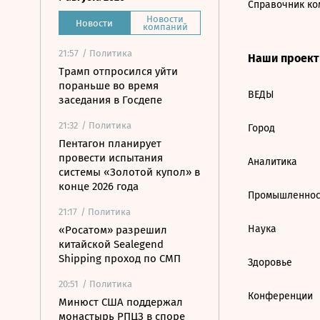
Справочник ко
Новости
Новости
компаний
21:57
/ Политика
Наши проек
Трамп отпросился уйти
пораньше во время
ВЕДЫ
заседания в Госдепе
21:32
/ Политика
Город
Пентагон планирует
провести испытания
Аналитика
системы «Золотой купол» в
конце 2026 года
Промышленнос
21:17
/ Политика
Наука
«Росатом» разрешил
китайской Sealegend
Shipping проход по СМП
Здоровье
20:51
/ Политика
Конференции
Минюст США поддержал
монастырь РПЦЗ в споре