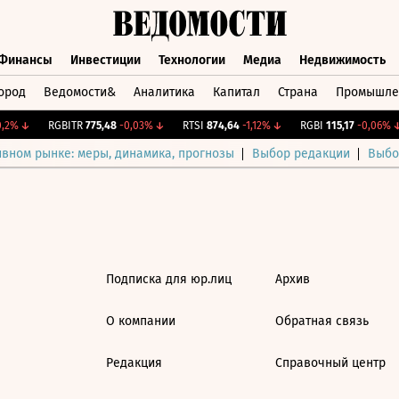
Финансы
Инвестиции
Технологии
Медиа
Недвижимость
ород
Ведомости&
Аналитика
Капитал
Страна
Промышле
а
Финансы
Инвестиции
Технологии
Медиа
Недвижимос
,2%
↓
RGBITR
775,48
-0,03%
↓
RTSI
874,64
-1,12%
↓
RGBI
115,17
-0,06%
↓
ивном рынке: меры, динамика, прогнозы
Выбор редакции
Выбо
Подписка для юр.лиц
Архив
О компании
Обратная связь
Редакция
Справочный центр