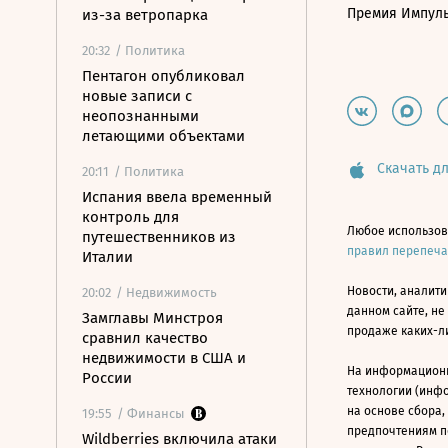
Премия Импул
из-за ветропарка
20:32
/ Политика
Пентагон опубликовал
новые записи с
неопознанными
летающими объектами
Скачать дл
20:11
/ Политика
Испания ввела временный
контроль для
Любое использов
путешественников из
правил перепеч
Италии
Новости, аналити
20:02
/ Недвижимость
данном сайте, не
Замглавы Минстроя
продаже каких-л
сравнил качество
недвижимости в США и
На информацион
России
технологии (инф
на основе сбора,
19:55
/ Финансы
предпочтениям п
Wildberries включила атаки