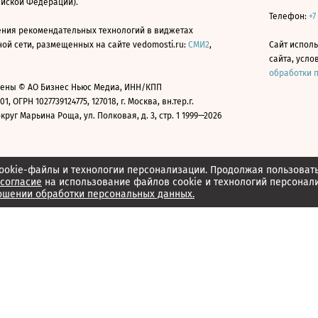
ийской Федерации).
Телефон:
+7
ния рекомендательных технологий в виджетах
й сети, размещенных на сайте vedomosti.ru:
СМИ2
,
Сайт испол
сайта, усл
обработки 
ены © АО Бизнес Ньюс Медиа, ИНН/КПП
01, ОГРН 1027739124775, 127018, г. Москва, вн.тер.г.
уг Марьина Роща, ул. Полковая, д. 3, стр. 1 1999—2026
ookie-файлы и технологии персонализации. Продолжая пользоват
согласие
на использование файлов cookie и технологий персонал
ошении обработки персональных данных.