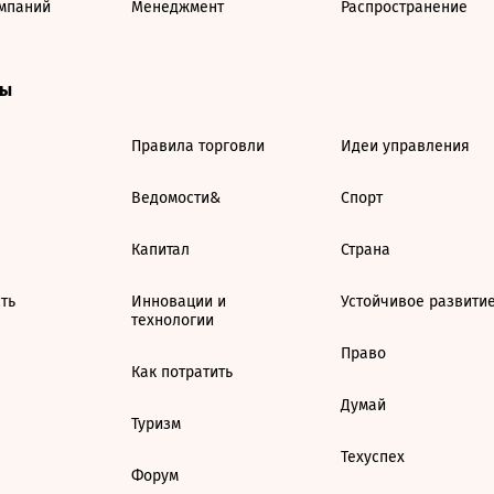
мпаний
Менеджмент
Распространение
ты
Правила торговли
Идеи управления
Ведомости&
Спорт
Капитал
Страна
ть
Инновации и
Устойчивое развити
технологии
Право
Как потратить
Думай
Туризм
Техуспех
Форум