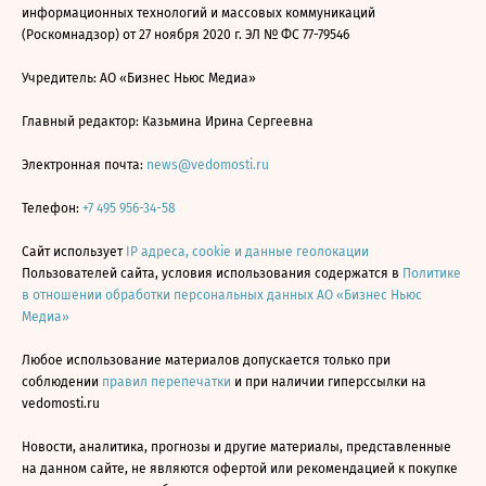
информационных технологий и массовых коммуникаций
(Роскомнадзор) от 27 ноября 2020 г. ЭЛ № ФС 77-79546
Учредитель: АО «Бизнес Ньюс Медиа»
Главный редактор: Казьмина Ирина Сергеевна
Электронная почта:
news@vedomosti.ru
Телефон:
+7 495 956-34-58
Сайт использует
IP адреса, cookie и данные геолокации
Пользователей сайта, условия использования содержатся в
Политике
в отношении обработки персональных данных АО «Бизнес Ньюс
Медиа»
Любое использование материалов допускается только при
соблюдении
правил перепечатки
и при наличии гиперссылки на
vedomosti.ru
Новости, аналитика, прогнозы и другие материалы, представленные
на данном сайте, не являются офертой или рекомендацией к покупке