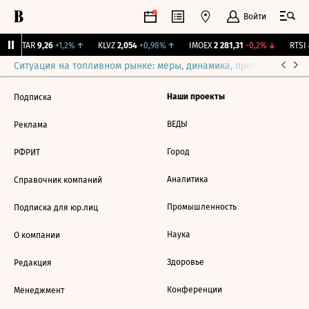
Войти
UTAR
9,26
+1,2%
↑
KLVZ
2,054
+0,98%
↑
IMOEX
2 281,31
-0,2%
↓
RTSI
8
Ситуация на топливном рынке: меры, динамика, прогнозы
Выб
Наши проекты
Подписка
ВЕДЫ
Реклама
Город
РФРИТ
Аналитика
Справочник компаний
Промышленность
Подписка для юр.лиц
Наука
О компании
Здоровье
Редакция
Конференции
Менеджмент