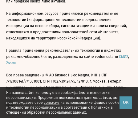
или продаже каких-либо активов.
На информационном ресурсе применяются рекомендательные
технологии (информационные технологии предоставления
информации на основе сбора, систематизации и анализа сведений,
относящихся к предпочтениям пользователей сети «Интернет»,
находящихся на территории Российской Федерации).
Правила применения рекомендательных технологий в виджетах
рекламно-обменной сети, размещенных на сайте vedomosti.ru:
СМИ2
,
24smi
Все права защищены © АО Бизнес Ньюс Медиа, ИНН/КПП
7712108141/771501001, ОГРН 1027739124775, 127018, г. Москва, вн.тер.г.
муниципальный округ Марьина Роща, ул. Полковая, д. 3, стр. 1 1999—
На нашем сайте используются cookie-файлы и технологии
2026
персонализации. Продолжая пользоваться данным сайтом, вы
ОК
подтверждаете свое
согласие
на использование файлов cookie
и технологий персонализации в соответствии с
Политикой в
отношении обработки персональных данных.