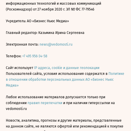
информационных технологий и массовых коммуникаций
(Роскомнадзор) от 27 ноября 2020 г. ЭЛ № ФС 77-79546
Учредитель: АО «Бизнес Ньюс Медиа»
Главный редактор: Казьмина Ирина Сергеевна
Электронная почта:
news@vedomosti.ru
Телефон:
+7 495 956-34-58
Сайт использует
IP адреса, cookie и данные геолокации
Пользователей сайта, условия использования содержатся в
Политике
в отношении обработки персональных данных АО «Бизнес Ньюс
Медиа»
Любое использование материалов допускается только при
соблюдении
правил перепечатки
и при наличии гиперссылки на
vedomosti.ru
Новости, аналитика, прогнозы и другие материалы, представленные
на данном сайте, не являются офертой или рекомендацией к покупке