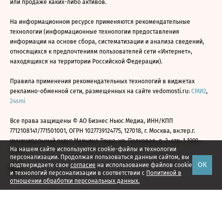
или продаже каких-либо активов.
На информационном ресурсе применяются рекомендательные
технологии (информационные технологии предоставления
информации на основе сбора, систематизации и анализа сведений,
относящихся к предпочтениям пользователей сети «Интернет»,
находящихся на территории Российской Федерации).
Правила применения рекомендательных технологий в виджетах
рекламно-обменной сети, размещенных на сайте vedomosti.ru:
СМИ2
,
24smi
Все права защищены © АО Бизнес Ньюс Медиа, ИНН/КПП
7712108141/771501001, ОГРН 1027739124775, 127018, г. Москва, вн.тер.г.
муниципальный округ Марьина Роща, ул. Полковая, д. 3, стр. 1 1999—
На нашем сайте используются cookie-файлы и технологии
2026
персонализации. Продолжая пользоваться данным сайтом, вы
ОК
подтверждаете свое
согласие
на использование файлов cookie
и технологий персонализации в соответствии с
Политикой в
отношении обработки персональных данных.