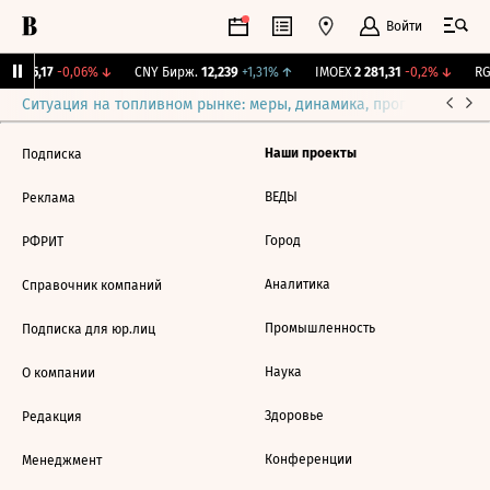
Войти
BI
115,17
-0,06%
↓
CNY Бирж.
12,239
+1,31%
↑
IMOEX
2 281,31
-0,2%
↓
RGB
Ситуация на топливном рынке: меры, динамика, прогнозы
Выб
Наши проекты
Подписка
ВЕДЫ
Реклама
Город
РФРИТ
Аналитика
Справочник компаний
Промышленность
Подписка для юр.лиц
Наука
О компании
Здоровье
Редакция
Конференции
Менеджмент