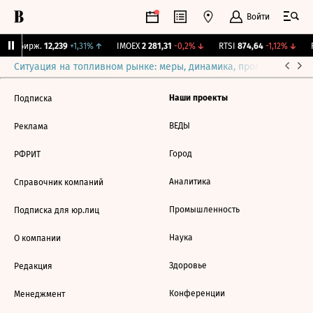
Войти
CNY Бирж.
12,239
+1,31%
↑
IMOEX
2 281,31
-0,2%
↓
RTSI
874,64
-1,12%
↓
R
Ситуация на топливном рынке: меры, динамика, прогнозы
Выб
Наши проекты
Подписка
ВЕДЫ
Реклама
Город
РФРИТ
Аналитика
Справочник компаний
Промышленность
Подписка для юр.лиц
Наука
О компании
Здоровье
Редакция
Конференции
Менеджмент