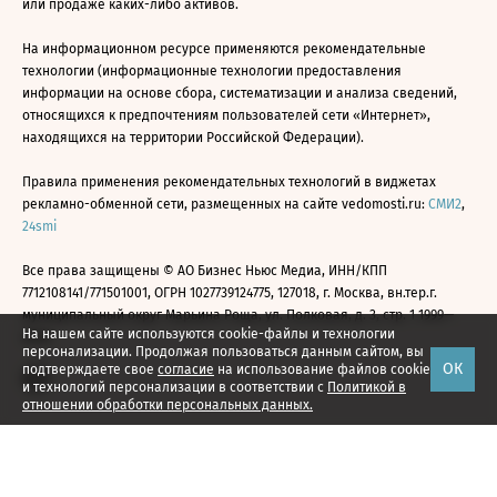
или продаже каких-либо активов.
На информационном ресурсе применяются рекомендательные
технологии (информационные технологии предоставления
информации на основе сбора, систематизации и анализа сведений,
относящихся к предпочтениям пользователей сети «Интернет»,
находящихся на территории Российской Федерации).
Правила применения рекомендательных технологий в виджетах
рекламно-обменной сети, размещенных на сайте vedomosti.ru:
СМИ2
,
24smi
Все права защищены © АО Бизнес Ньюс Медиа, ИНН/КПП
7712108141/771501001, ОГРН 1027739124775, 127018, г. Москва, вн.тер.г.
муниципальный округ Марьина Роща, ул. Полковая, д. 3, стр. 1 1999—
На нашем сайте используются cookie-файлы и технологии
2026
персонализации. Продолжая пользоваться данным сайтом, вы
ОК
подтверждаете свое
согласие
на использование файлов cookie
и технологий персонализации в соответствии с
Политикой в
отношении обработки персональных данных.