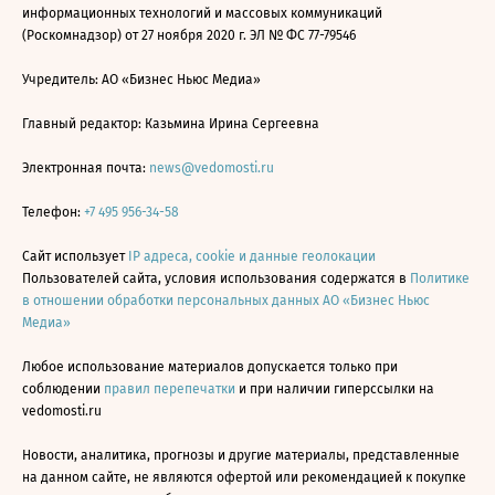
информационных технологий и массовых коммуникаций
(Роскомнадзор) от 27 ноября 2020 г. ЭЛ № ФС 77-79546
Учредитель: АО «Бизнес Ньюс Медиа»
Главный редактор: Казьмина Ирина Сергеевна
Электронная почта:
news@vedomosti.ru
Телефон:
+7 495 956-34-58
Сайт использует
IP адреса, cookie и данные геолокации
Пользователей сайта, условия использования содержатся в
Политике
в отношении обработки персональных данных АО «Бизнес Ньюс
Медиа»
Любое использование материалов допускается только при
соблюдении
правил перепечатки
и при наличии гиперссылки на
vedomosti.ru
Новости, аналитика, прогнозы и другие материалы, представленные
на данном сайте, не являются офертой или рекомендацией к покупке