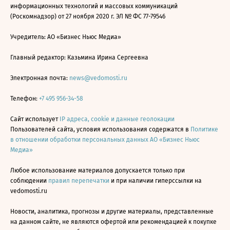
информационных технологий и массовых коммуникаций
(Роскомнадзор) от 27 ноября 2020 г. ЭЛ № ФС 77-79546
Учредитель: АО «Бизнес Ньюс Медиа»
Главный редактор: Казьмина Ирина Сергеевна
Электронная почта:
news@vedomosti.ru
Телефон:
+7 495 956-34-58
Сайт использует
IP адреса, cookie и данные геолокации
Пользователей сайта, условия использования содержатся в
Политике
в отношении обработки персональных данных АО «Бизнес Ньюс
Медиа»
Любое использование материалов допускается только при
соблюдении
правил перепечатки
и при наличии гиперссылки на
vedomosti.ru
Новости, аналитика, прогнозы и другие материалы, представленные
на данном сайте, не являются офертой или рекомендацией к покупке