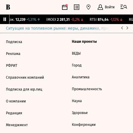
Войти
Y Бирж.
12,239
+1,31%
↑
IMOEX
2 281,31
-0,2%
↓
RTSI
874,64
-1,12%
↓
RG
Ситуация на топливном рынке: меры, динамика, прогнозы
Выб
Наши проекты
Подписка
ВЕДЫ
Реклама
Город
РФРИТ
Аналитика
Справочник компаний
Промышленность
Подписка для юр.лиц
Наука
О компании
Здоровье
Редакция
Конференции
Менеджмент