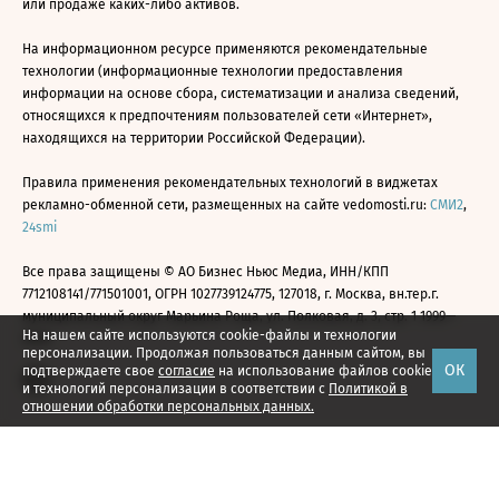
или продаже каких-либо активов.
На информационном ресурсе применяются рекомендательные
технологии (информационные технологии предоставления
информации на основе сбора, систематизации и анализа сведений,
относящихся к предпочтениям пользователей сети «Интернет»,
находящихся на территории Российской Федерации).
Правила применения рекомендательных технологий в виджетах
рекламно-обменной сети, размещенных на сайте vedomosti.ru:
СМИ2
,
24smi
Все права защищены © АО Бизнес Ньюс Медиа, ИНН/КПП
7712108141/771501001, ОГРН 1027739124775, 127018, г. Москва, вн.тер.г.
муниципальный округ Марьина Роща, ул. Полковая, д. 3, стр. 1 1999—
На нашем сайте используются cookie-файлы и технологии
2026
персонализации. Продолжая пользоваться данным сайтом, вы
ОК
подтверждаете свое
согласие
на использование файлов cookie
и технологий персонализации в соответствии с
Политикой в
отношении обработки персональных данных.