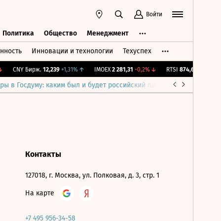
Войти
Политика
Общество
Менеджмент
нность
Инновации и технологии
Техуспех
ть
Политика
Общество
Менеджмент
CNY Бирж.
12,239
+1,31%
↑
IMOEX
2 281,31
-0,2%
↓
RTSI
874,64
-1,12%
↓
ры в Госдуму: каким был и будет российский парламент
Война н
Контакты
127018, г. Москва, ул. Полковая, д. 3, стр. 1
На карте
+7 495 956-34-58