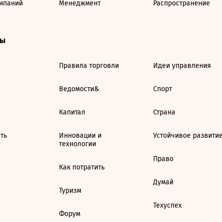
мпаний
Менеджмент
Распространение
ты
Правила торговли
Идеи управления
Ведомости&
Спорт
Капитал
Страна
ть
Инновации и
Устойчивое развити
технологии
Право
Как потратить
Думай
Туризм
Техуспех
Форум