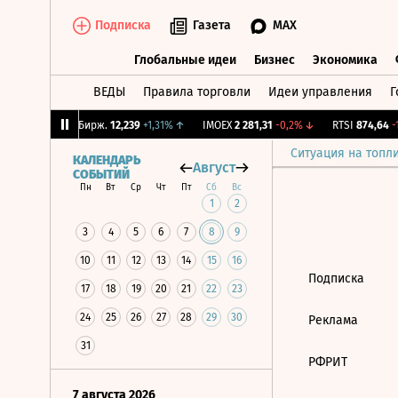
Подписка
Газета
MAX
Глобальные идеи
Бизнес
Экономика
ВЕДЫ
Правила торговли
Идеи управления
Г
Глобальные идеи
Бизнес
Экономик
,79%
↓
CNY Бирж.
12,239
+1,31%
↑
IMOEX
2 281,31
-0,2%
↓
RTSI
874,64
-1
Ситуация на топл
КАЛЕНДАРЬ
Август
СОБЫТИЙ
Пн
Вт
Ср
Чт
Пт
Сб
Вс
1
2
3
4
5
6
7
8
9
10
11
12
13
14
15
16
Подписка
17
18
19
20
21
22
23
24
25
26
27
28
29
30
Реклама
31
РФРИТ
7 августа 2026