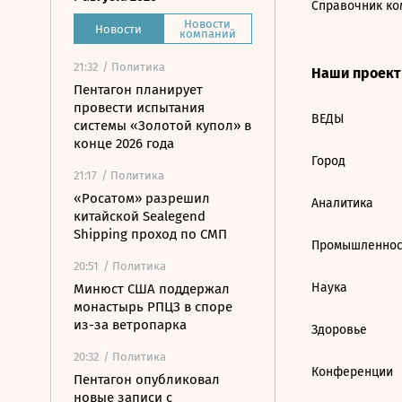
Справочник ко
Новости
Новости
компаний
21:32
/ Политика
Наши проек
Пентагон планирует
провести испытания
ВЕДЫ
системы «Золотой купол» в
конце 2026 года
Город
21:17
/ Политика
«Росатом» разрешил
Аналитика
китайской Sealegend
Shipping проход по СМП
Промышленнос
20:51
/ Политика
Наука
Минюст США поддержал
монастырь РПЦЗ в споре
из-за ветропарка
Здоровье
20:32
/ Политика
Конференции
Пентагон опубликовал
новые записи с