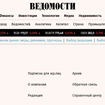
Финансы
Инвестиции
Технологии
Медиа
Недвижимость
ород
Ведомости&
Аналитика
Капитал
Страна
Промышле
а
Финансы
Инвестиции
Технологии
Медиа
Недвижимос
,12%
↓
RGBI
115,17
-0,06%
↓
RGBITR
775,48
-0,03%
↓
SBER
282,5
-0,79%
↓
ивном рынке: меры, динамика, прогнозы
Выбор редакции
Выбо
Подписка для юр.лиц
Архив
О компании
Обратная связь
Редакция
Справочный центр