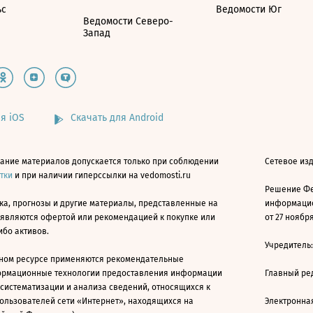
ьс
Ведомости Юг
Ведомости Северо-
Запад
я iOS
Скачать для Android
ание материалов допускается только при соблюдении
Сетевое изд
атки
и при наличии гиперссылки на vedomosti.ru
Решение Фе
ка, прогнозы и другие материалы, представленные на
информацио
 являются офертой или рекомендацией к покупке или
от 27 ноября
ибо активов.
Учредитель
ном ресурсе применяются рекомендательные
ормационные технологии предоставления информации
Главный ре
 систематизации и анализа сведений, относящихся к
ользователей сети «Интернет», находящихся на
Электронна