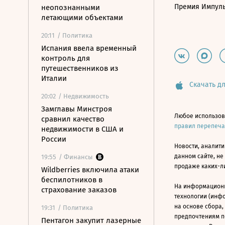
Премия Импул
неопознанными
летающими объектами
20:11
/ Политика
Испания ввела временный
контроль для
путешественников из
Италии
Скачать дл
20:02
/ Недвижимость
Замглавы Минстроя
Любое использов
сравнил качество
правил перепеч
недвижимости в США и
России
Новости, аналити
данном сайте, не
19:55
/ Финансы
продаже каких-л
Wildberries включила атаки
беспилотников в
На информацион
страхование заказов
технологии (инф
на основе сбора,
19:31
/ Политика
предпочтениям п
Пентагон закупит лазерные