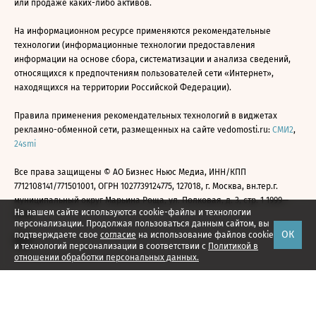
или продаже каких-либо активов.
На информационном ресурсе применяются рекомендательные
технологии (информационные технологии предоставления
информации на основе сбора, систематизации и анализа сведений,
относящихся к предпочтениям пользователей сети «Интернет»,
находящихся на территории Российской Федерации).
Правила применения рекомендательных технологий в виджетах
рекламно-обменной сети, размещенных на сайте vedomosti.ru:
СМИ2
,
24smi
Все права защищены © АО Бизнес Ньюс Медиа, ИНН/КПП
7712108141/771501001, ОГРН 1027739124775, 127018, г. Москва, вн.тер.г.
муниципальный округ Марьина Роща, ул. Полковая, д. 3, стр. 1 1999—
На нашем сайте используются cookie-файлы и технологии
2026
персонализации. Продолжая пользоваться данным сайтом, вы
ОК
подтверждаете свое
согласие
на использование файлов cookie
и технологий персонализации в соответствии с
Политикой в
отношении обработки персональных данных.