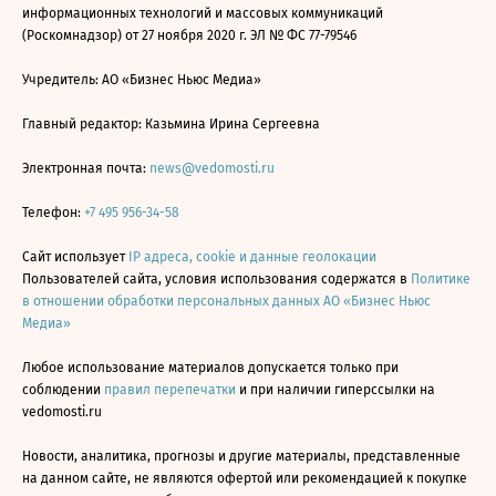
информационных технологий и массовых коммуникаций
(Роскомнадзор) от 27 ноября 2020 г. ЭЛ № ФС 77-79546
Учредитель: АО «Бизнес Ньюс Медиа»
Главный редактор: Казьмина Ирина Сергеевна
Электронная почта:
news@vedomosti.ru
Телефон:
+7 495 956-34-58
Сайт использует
IP адреса, cookie и данные геолокации
Пользователей сайта, условия использования содержатся в
Политике
в отношении обработки персональных данных АО «Бизнес Ньюс
Медиа»
Любое использование материалов допускается только при
соблюдении
правил перепечатки
и при наличии гиперссылки на
vedomosti.ru
Новости, аналитика, прогнозы и другие материалы, представленные
на данном сайте, не являются офертой или рекомендацией к покупке