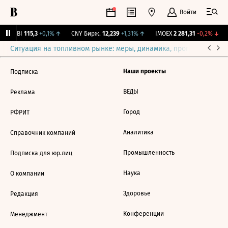
Войти
RGBI
115,3
+0,1%
↑
CNY Бирж.
12,239
+1,31%
↑
IMOEX
2 281,31
-0,2%
↓
Ситуация на топливном рынке: меры, динамика, прогнозы
Выб
Наши проекты
Подписка
ВЕДЫ
Реклама
Город
РФРИТ
Аналитика
Справочник компаний
Промышленность
Подписка для юр.лиц
Наука
О компании
Здоровье
Редакция
Конференции
Менеджмент