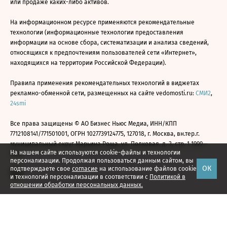
или продаже каких-либо активов.
На информационном ресурсе применяются рекомендательные
технологии (информационные технологии предоставления
информации на основе сбора, систематизации и анализа сведений,
относящихся к предпочтениям пользователей сети «Интернет»,
находящихся на территории Российской Федерации).
Правила применения рекомендательных технологий в виджетах
рекламно-обменной сети, размещенных на сайте vedomosti.ru:
СМИ2
,
24smi
Все права защищены © АО Бизнес Ньюс Медиа, ИНН/КПП
7712108141/771501001, ОГРН 1027739124775, 127018, г. Москва, вн.тер.г.
муниципальный округ Марьина Роща, ул. Полковая, д. 3, стр. 1 1999—
На нашем сайте используются cookie-файлы и технологии
2026
персонализации. Продолжая пользоваться данным сайтом, вы
ОК
подтверждаете свое
согласие
на использование файлов cookie
и технологий персонализации в соответствии с
Политикой в
отношении обработки персональных данных.