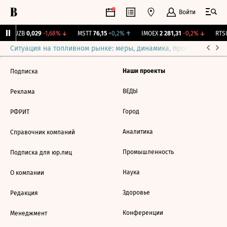
Войти
KUZB
0,029
-1,68%
↓
MSTT
76,15
+0,2%
↑
IMOEX
2 281,31
-0,2%
↓
RTSI
Ситуация на топливном рынке: меры, динамика, прогнозы
Выб
Наши проекты
Подписка
ВЕДЫ
Реклама
Город
РФРИТ
Аналитика
Справочник компаний
Промышленность
Подписка для юр.лиц
Наука
О компании
Здоровье
Редакция
Конференции
Менеджмент