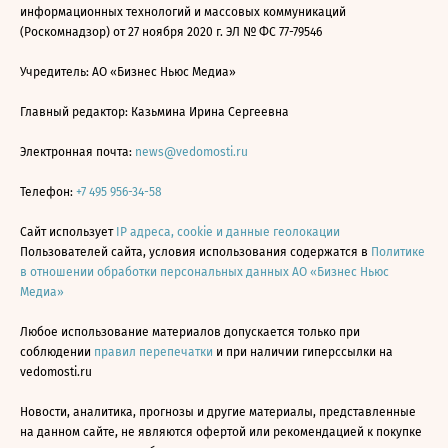
информационных технологий и массовых коммуникаций
(Роскомнадзор) от 27 ноября 2020 г. ЭЛ № ФС 77-79546
Учредитель: АО «Бизнес Ньюс Медиа»
Главный редактор: Казьмина Ирина Сергеевна
Электронная почта:
news@vedomosti.ru
Телефон:
+7 495 956-34-58
Сайт использует
IP адреса, cookie и данные геолокации
Пользователей сайта, условия использования содержатся в
Политике
в отношении обработки персональных данных АО «Бизнес Ньюс
Медиа»
Любое использование материалов допускается только при
соблюдении
правил перепечатки
и при наличии гиперссылки на
vedomosti.ru
Новости, аналитика, прогнозы и другие материалы, представленные
на данном сайте, не являются офертой или рекомендацией к покупке