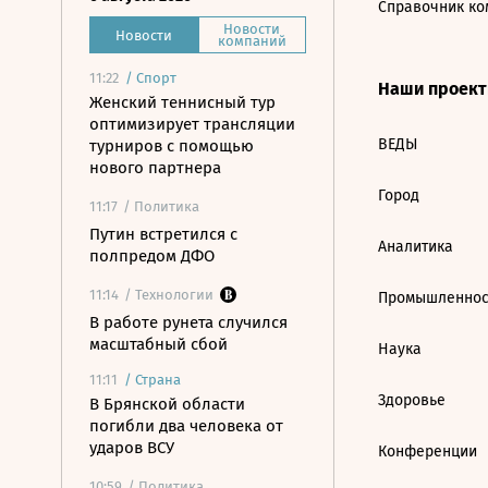
Справочник ко
Новости
Новости
компаний
11:22
/
Спорт
Наши проек
Женский теннисный тур
оптимизирует трансляции
ВЕДЫ
турниров с помощью
нового партнера
Город
11:17
/ Политика
Путин встретился с
Аналитика
полпредом ДФО
11:14
/ Технологии
Промышленнос
В работе рунета случился
масштабный сбой
Наука
11:11
/
Страна
Здоровье
В Брянской области
погибли два человека от
ударов ВСУ
Конференции
10:59
/ Политика