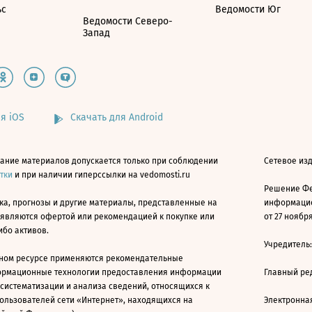
ьс
Ведомости Юг
Ведомости Северо-
Запад
я iOS
Скачать для Android
ание материалов допускается только при соблюдении
Сетевое изд
атки
и при наличии гиперссылки на vedomosti.ru
Решение Фе
ка, прогнозы и другие материалы, представленные на
информацио
 являются офертой или рекомендацией к покупке или
от 27 ноября
ибо активов.
Учредитель
ном ресурсе применяются рекомендательные
ормационные технологии предоставления информации
Главный ре
 систематизации и анализа сведений, относящихся к
ользователей сети «Интернет», находящихся на
Электронна