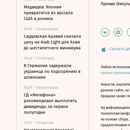
Премия Импул
Медведев: Япония
превратится из вассала
США в ронина
10:49
/ Инвестиции
Саудовская Аравия снизила
цену на Arab Light для Азии
до шестилетнего минимума
Скачать дл
10:46
/ Политика
В Германии задержали
Любое использов
украинца по подозрению в
правил перепеч
шпионаже
Новости, аналити
10:29
/ Инвестиции
данном сайте, не
СД «Мегафона»
продаже каких-л
рекомендовал выплатить
дивиденды за первое
На информацион
полугодие
технологии (инф
на основе сбора,
10:27
/ Общество
предпочтениям п