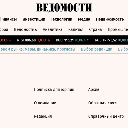
Финансы
Инвестиции
Технологии
Медиа
Недвижимость
ород
Ведомости&
Аналитика
Капитал
Страна
Промышле
а
Финансы
Инвестиции
Технологии
Медиа
Недвижимос
,03%
↓
RTSI
886,68
-1,03%
↓
RGBI
115,21
+0,06%
↑
RGBITR
775,52
+0,09%
ивном рынке: меры, динамика, прогнозы
Выбор редакции
Выбо
Подписка для юр.лиц
Архив
О компании
Обратная связь
Редакция
Справочный центр