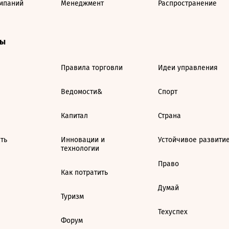
мпаний
Менеджмент
Распространение
ты
Правила торговли
Идеи управления
Ведомости&
Спорт
Капитал
Страна
ть
Инновации и
Устойчивое развити
технологии
Право
Как потратить
Думай
Туризм
Техуспех
Форум