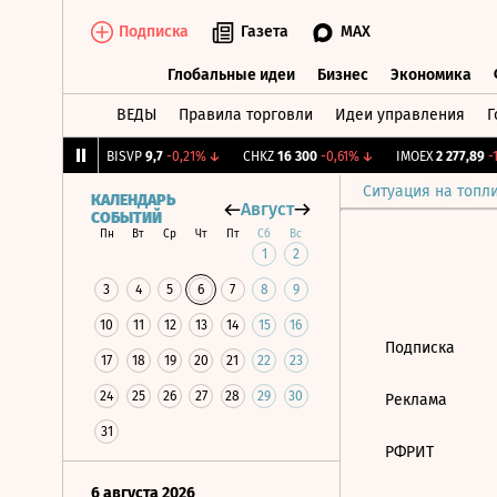
Подписка
Газета
MAX
Глобальные идеи
Бизнес
Экономика
ВЕДЫ
Правила торговли
Идеи управления
Г
Глобальные идеи
Бизнес
Экономик
053
+0,53%
↑
BISVP
9,7
-0,21%
↓
CHKZ
16 300
-0,61%
↓
IMOEX
2 277,89
-1
Ситуация на топл
КАЛЕНДАРЬ
Август
СОБЫТИЙ
Пн
Вт
Ср
Чт
Пт
Сб
Вс
1
2
3
4
5
6
7
8
9
10
11
12
13
14
15
16
Подписка
17
18
19
20
21
22
23
24
25
26
27
28
29
30
Реклама
31
РФРИТ
6 августа 2026