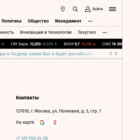
Войти
Политика
Общество
Менеджмент
нность
Инновации и технологии
Техуспех
ть
Политика
Общество
Менеджмент
↑
CNY Бирж.
12,053
+0,53%
↑
BISVP
9,7
-0,21%
↓
CHKZ
16 300
-0,61%
↓
ры в Госдуму: каким был и будет российский парламент
Война н
Контакты
127018, г. Москва, ул. Полковая, д. 3, стр. 1
На карте
+7 495 956-34-58