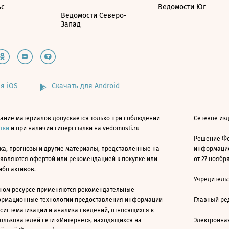
ьс
Ведомости Юг
Ведомости Северо-
Запад
я iOS
Скачать для Android
ание материалов допускается только при соблюдении
Сетевое изд
атки
и при наличии гиперссылки на vedomosti.ru
Решение Фе
ка, прогнозы и другие материалы, представленные на
информацио
 являются офертой или рекомендацией к покупке или
от 27 ноября
ибо активов.
Учредитель
ном ресурсе применяются рекомендательные
ормационные технологии предоставления информации
Главный ре
 систематизации и анализа сведений, относящихся к
ользователей сети «Интернет», находящихся на
Электронна