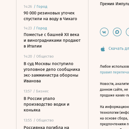
Премия Импул
14:26
/
Город
90 000 резиновых уточек
спустили на воду в Чикаго
14:23
/
Город
Поместье с башней XII века
и виноградниками продают
в Италии
Скачать дл
14:20
/ Общество
В суд Москвы поступило
Любое использов
уголовное дело сообщника
правил перепеч
экс-замминистра обороны
Иванова
Новости, аналити
данном сайте, не
13:57
/ Бизнес
продаже каких-л
В России упало
производство водки и
На информацион
коньяка
технологии (инф
на основе сбора,
13:55
/ Общество
предпочтениям п
Россиянка погибла на