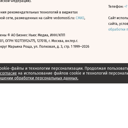
ийской Федерации).
Телефон:
+7
ния рекомендательных технологий в виджетах
й сети, размещенных на сайте vedomosti.ru:
СМИ2
,
Сайт испол
сайта, усл
обработки 
ены © АО Бизнес Ньюс Медиа, ИНН/КПП
01, ОГРН 1027739124775, 127018, г. Москва, вн.тер.г.
уг Марьина Роща, ул. Полковая, д. 3, стр. 1 1999—2026
ookie-файлы и технологии персонализации. Продолжая пользоват
согласие
на использование файлов cookie и технологий персонал
ошении обработки персональных данных.