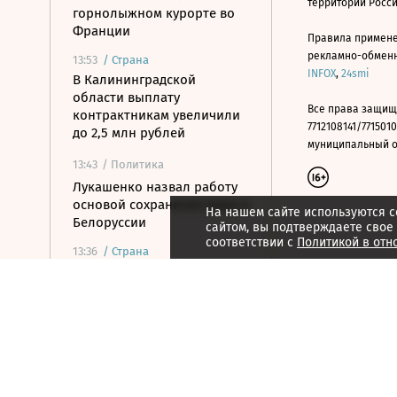
территории Росс
горнолыжном курорте во
Франции
Правила примене
рекламно-обменно
13:53
/
Страна
INFOX
,
24smi
В Калининградской
области выплату
Все права защищ
контрактникам увеличили
7712108141/7715010
до 2,5 млн рублей
муниципальный окр
13:43
/ Политика
Лукашенко назвал работу
основой сохранения мира в
На нашем сайте используются c
Белоруссии
сайтом, вы подтверждаете свое
соответствии с
Политикой в отн
13:36
/
Страна
На Крымском мосту
возобновилось движение
после временного
перекрытия
13:36
/
Страна
В Запорожской области
ввели режим ЧС из-за