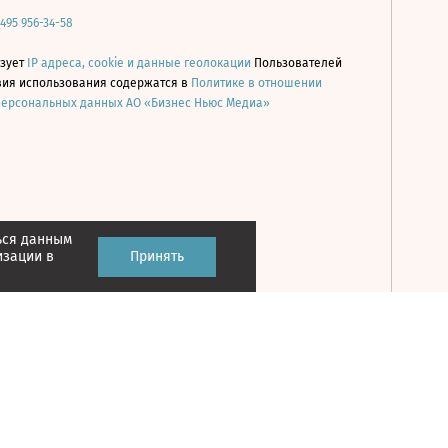
 495 956-34-58
ьзует
IP адреса, cookie и данные геолокации
Пользователей
овия использования содержатся в
Политике в отношении
персональных данных АО «Бизнес Ньюс Медиа»
ься данным
Принять
изации в