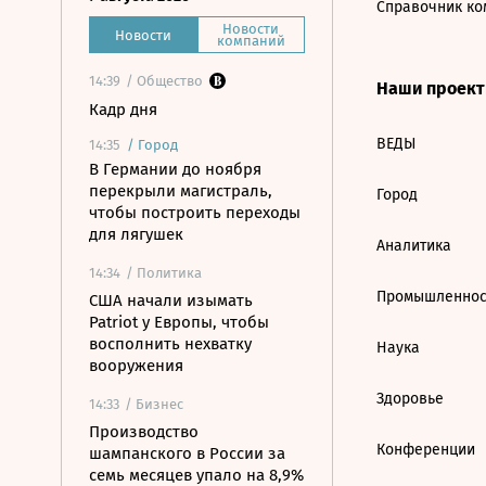
Справочник ко
Новости
Новости
компаний
14:39
/ Общество
Наши проек
Кадр дня
ВЕДЫ
14:35
/
Город
В Германии до ноября
перекрыли магистраль,
Город
чтобы построить переходы
для лягушек
Аналитика
14:34
/ Политика
Промышленнос
США начали изымать
Patriot у Европы, чтобы
восполнить нехватку
Наука
вооружения
Здоровье
14:33
/ Бизнес
Производство
Конференции
шампанского в России за
семь месяцев упало на 8,9%