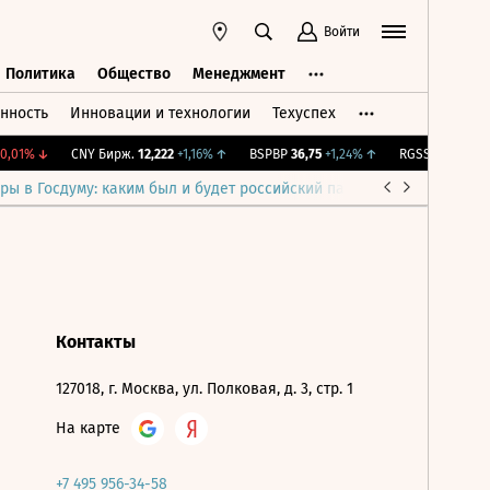
Войти
Политика
Общество
Менеджмент
нность
Инновации и технологии
Техуспех
ть
Политика
Общество
Менеджмент
,01%
↓
CNY Бирж.
12,222
+1,16%
↑
BSPBP
36,75
+1,24%
↑
RGSS
0,214
+2,1
ры в Госдуму: каким был и будет российский парламент
Война н
Контакты
127018, г. Москва, ул. Полковая, д. 3, стр. 1
На карте
+7 495 956-34-58