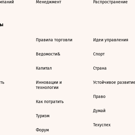
мпаний
Менеджмент
Распространение
ты
Правила торговли
Идеи управления
Ведомости&
Спорт
Капитал
Страна
ть
Инновации и
Устойчивое развити
технологии
Право
Как потратить
Думай
Туризм
Техуспех
Форум