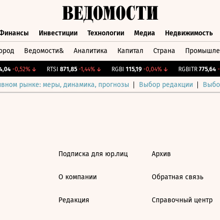
Финансы
Инвестиции
Технологии
Медиа
Недвижимость
ород
Ведомости&
Аналитика
Капитал
Страна
Промышле
а
Финансы
Инвестиции
Технологии
Медиа
Недвижимос
,04
-0,52%
↓
RTSI
871,85
-1,44%
↓
RGBI
115,19
-0,04%
↓
RGBITR
775,64
-0
ивном рынке: меры, динамика, прогнозы
Выбор редакции
Выбо
Подписка для юр.лиц
Архив
О компании
Обратная связь
Редакция
Справочный центр