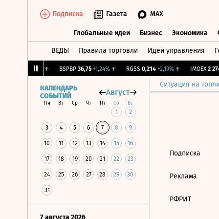
Подписка
Газета
MAX
Глобальные идеи
Бизнес
Экономика
ВЕДЫ
Правила торговли
Идеи управления
Г
Глобальные идеи
Бизнес
Экономик
ж.
12,222
+1,16%
↑
BSPBP
36,75
+1,24%
↑
RGSS
0,214
+2,19%
↑
IMOEX
2 274
Ситуация на топл
КАЛЕНДАРЬ
Август
СОБЫТИЙ
Пн
Вт
Ср
Чт
Пт
Сб
Вс
1
2
3
4
5
6
7
8
9
10
11
12
13
14
15
16
Подписка
17
18
19
20
21
22
23
24
25
26
27
28
29
30
Реклама
31
РФРИТ
7 августа 2026