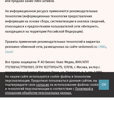
или продаже каких-либо активов.
На информационном ресурсе применяются рекомендательные
технологии (информационные технологии предоставления
информации на основе сбора, систематизации и анализа сведений,
относящихся к предпочтениям пользователей сети «Интернет»,
находящихся на территории Российской Федерации).
Правила применения рекомендательных технологий в виджетах
рекламно-обменной сети, размещенных на сайте vedomosti.ru:
СМИ2
,
24smi
Все права защищены © АО Бизнес Ньюс Медиа, ИНН/КПП
7712108141/771501001, ОГРН 1027739124775, 127018, г. Москва, вн.тер.г.
муниципальный округ Марьина Роща, ул. Полковая, д. 3, стр. 1 1999—
На нашем сайте используются cookie-файлы и технологии
2026
персонализации. Продолжая пользоваться данным сайтом, вы
ОК
подтверждаете свое
согласие
на использование файлов cookie
и технологий персонализации в соответствии с
Политикой в
отношении обработки персональных данных.