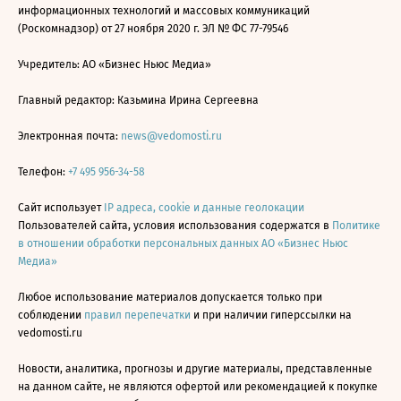
информационных технологий и массовых коммуникаций
(Роскомнадзор) от 27 ноября 2020 г. ЭЛ № ФС 77-79546
Учредитель: АО «Бизнес Ньюс Медиа»
Главный редактор: Казьмина Ирина Сергеевна
Электронная почта:
news@vedomosti.ru
Телефон:
+7 495 956-34-58
Сайт использует
IP адреса, cookie и данные геолокации
Пользователей сайта, условия использования содержатся в
Политике
в отношении обработки персональных данных АО «Бизнес Ньюс
Медиа»
Любое использование материалов допускается только при
соблюдении
правил перепечатки
и при наличии гиперссылки на
vedomosti.ru
Новости, аналитика, прогнозы и другие материалы, представленные
на данном сайте, не являются офертой или рекомендацией к покупке