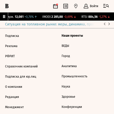
Войти
NY Бирж.
12,081
+0,76%
↑
IMOEX
2 285,88
-0,69%
↓
RTSI
884,56
-1,27%
↓
Ситуация на топливном рынке: меры, динамика, прогнозы
Выб
Наши проекты
Подписка
ВЕДЫ
Реклама
Город
РФРИТ
Аналитика
Справочник компаний
Промышленность
Подписка для юр.лиц
Наука
О компании
Здоровье
Редакция
Конференции
Менеджмент