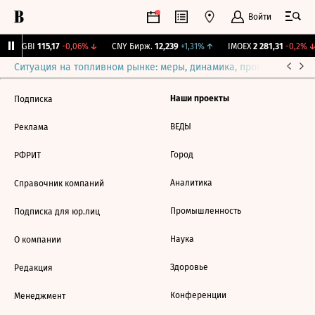
Войти
RGBI
115,17
-0,06%
↓
CNY Бирж.
12,239
+1,31%
↑
IMOEX
2 281,31
-0,2%
↓
Ситуация на топливном рынке: меры, динамика, прогнозы
Выб
Наши проекты
Подписка
ВЕДЫ
Реклама
Город
РФРИТ
Аналитика
Справочник компаний
Промышленность
Подписка для юр.лиц
Наука
О компании
Здоровье
Редакция
Конференции
Менеджмент