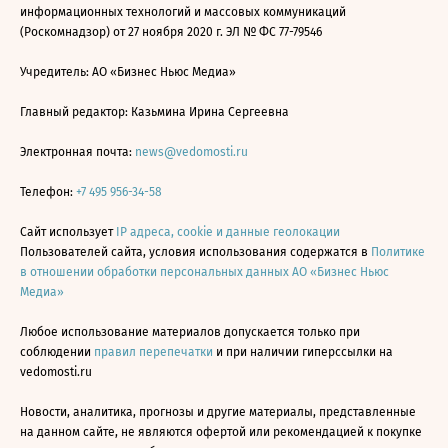
информационных технологий и массовых коммуникаций
(Роскомнадзор) от 27 ноября 2020 г. ЭЛ № ФС 77-79546
Учредитель: АО «Бизнес Ньюс Медиа»
Главный редактор: Казьмина Ирина Сергеевна
Электронная почта:
news@vedomosti.ru
Телефон:
+7 495 956-34-58
Сайт использует
IP адреса, cookie и данные геолокации
Пользователей сайта, условия использования содержатся в
Политике
в отношении обработки персональных данных АО «Бизнес Ньюс
Медиа»
Любое использование материалов допускается только при
соблюдении
правил перепечатки
и при наличии гиперссылки на
vedomosti.ru
Новости, аналитика, прогнозы и другие материалы, представленные
на данном сайте, не являются офертой или рекомендацией к покупке