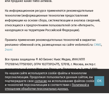
или продаже каких-либо активов.
На информационном ресурсе применяются рекомендательные
технологии (информационные технологии предоставления
информации на основе сбора, систематизации и анализа сведений,
относящихся к предпочтениям пользователей сети «Интернет»,
находящихся на территории Российской Федерации).
Правила применения рекомендательных технологий в виджетах
рекламно-обменной сети, размещенных на сайте vedomosti.ru:
СМИ2
,
24smi
Все права защищены © АО Бизнес Ньюс Медиа, ИНН/КПП
7712108141/771501001, ОГРН 1027739124775, 127018, г. Москва, вн.тер.г.
муниципальный округ Марьина Роща, ул. Полковая, д. 3, стр. 1 1999—
На нашем сайте используются cookie-файлы и технологии
2026
персонализации. Продолжая пользоваться данным сайтом, вы
ОК
подтверждаете свое
согласие
на использование файлов cookie
и технологий персонализации в соответствии с
Политикой в
отношении обработки персональных данных.