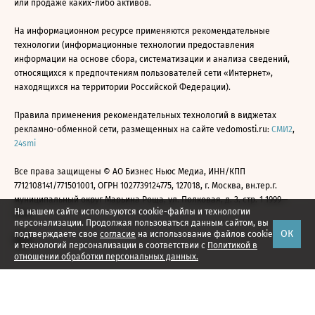
или продаже каких-либо активов.
На информационном ресурсе применяются рекомендательные
технологии (информационные технологии предоставления
информации на основе сбора, систематизации и анализа сведений,
относящихся к предпочтениям пользователей сети «Интернет»,
находящихся на территории Российской Федерации).
Правила применения рекомендательных технологий в виджетах
рекламно-обменной сети, размещенных на сайте vedomosti.ru:
СМИ2
,
24smi
Все права защищены © АО Бизнес Ньюс Медиа, ИНН/КПП
7712108141/771501001, ОГРН 1027739124775, 127018, г. Москва, вн.тер.г.
муниципальный округ Марьина Роща, ул. Полковая, д. 3, стр. 1 1999—
На нашем сайте используются cookie-файлы и технологии
2026
персонализации. Продолжая пользоваться данным сайтом, вы
ОК
подтверждаете свое
согласие
на использование файлов cookie
и технологий персонализации в соответствии с
Политикой в
отношении обработки персональных данных.