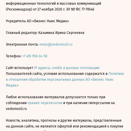
информационных технологий и массовых коммуникаций
(Роскомнадзор) от 27 ноября 2020 г. ЭЛ № ФС 77-79546
Учредитель: АО «Бизнес Ньюс Медиа»
Главный редактор: Казьмина Ирина Сергеевна
Электронная почта:
news@vedomosti.ru
Телефон:
+7 495 956-34-58
Сайт использует
IP адреса, cookie и данные геолокации
Пользователей сайта, условия использования содержатся в
Политике
в отношении обработки персональных данных АО «Бизнес Ньюс
Медиа»
Любое использование материалов допускается только при
соблюдении
правил перепечатки
и при наличии гиперссылки на
vedomosti.ru
Новости, аналитика, прогнозы и другие материалы, представленные
на данном сайте, не являются офертой или рекомендацией к покупке