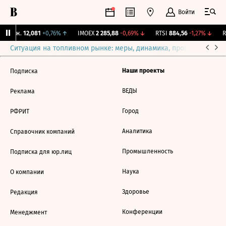
Войти
 Бирж.
12,081
+0,76%
↑
IMOEX
2 285,88
-0,69%
↓
RTSI
884,56
-1,27%
↓
R
Ситуация на топливном рынке: меры, динамика, прогнозы
Выб
Наши проекты
Подписка
ВЕДЫ
Реклама
Город
РФРИТ
Аналитика
Справочник компаний
Промышленность
Подписка для юр.лиц
Наука
О компании
Здоровье
Редакция
Конференции
Менеджмент