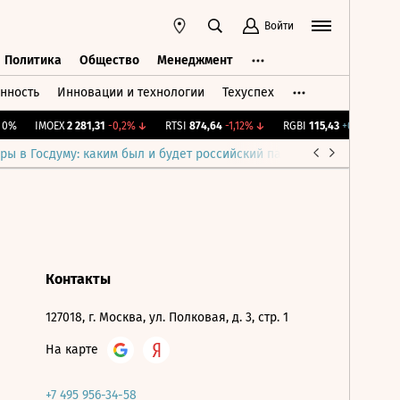
Войти
Политика
Общество
Менеджмент
нность
Инновации и технологии
Техуспех
ть
Политика
Общество
Менеджмент
0%
IMOEX
2 281,31
-0,2%
↓
RTSI
874,64
-1,12%
↓
RGBI
115,43
+0,22%
↑
ры в Госдуму: каким был и будет российский парламент
Война н
Контакты
127018, г. Москва, ул. Полковая, д. 3, стр. 1
На карте
+7 495 956-34-58