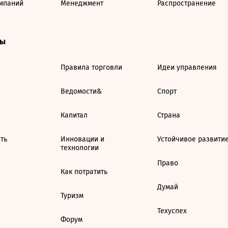
мпаний
Менеджмент
Распространение
ты
Правила торговли
Идеи управления
Ведомости&
Спорт
Капитал
Страна
ть
Инновации и
Устойчивое развити
технологии
Право
Как потратить
Думай
Туризм
Техуспех
Форум