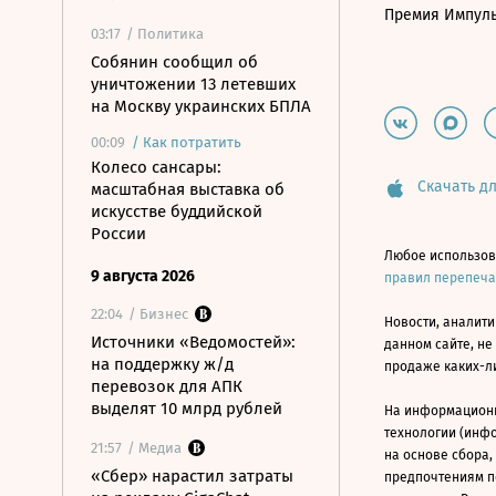
Премия Импул
03:17
/ Политика
Собянин сообщил об
уничтожении 13 летевших
на Москву украинских БПЛА
00:09
/
Как потратить
Колесо сансары:
Скачать дл
масштабная выставка об
искусстве буддийской
России
Любое использов
9 августа 2026
правил перепеч
22:04
/ Бизнес
Новости, аналити
Источники «Ведомостей»:
данном сайте, не
на поддержку ж/д
продаже каких-л
перевозок для АПК
выделят 10 млрд рублей
На информацион
технологии (инф
21:57
/ Медиа
на основе сбора,
«Сбер» нарастил затраты
предпочтениям п