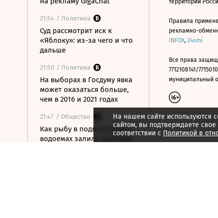
на рекламу GigaChat
территории Росс
21:54
/ Политика
Правила примене
Суд рассмотрит иск к
рекламно-обменно
«Яблоку»: из-за чего и что
INFOX
,
24smi
дальше
Все права защищ
21:50
/ Политика
7712108141/7715010
На выборах в Госдуму явка
муниципальный окр
может оказаться больше,
чем в 2016 и 2021 годах
На нашем сайте используются c
21:47
/ Общество
сайтом, вы подтверждаете свое
Как рыбу в подмосковных
соответствии с
Политикой в отн
водоемах залило бытовой
химией
21:44
/ Общество
Более 70% компаний в РФ
платят стажерам до 50 000
рублей
21:39
/ Политика