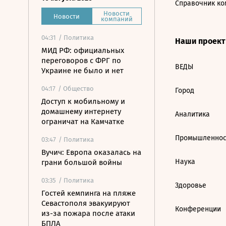
Справочник ко
Новости
Новости
компаний
04:31
/ Политика
Наши проек
МИД РФ: официальных
переговоров с ФРГ по
ВЕДЫ
Украине не было и нет
04:17
/ Общество
Город
Доступ к мобильному и
домашнему интернету
Аналитика
ограничат на Камчатке
Промышленнос
03:47
/ Политика
Вучич: Европа оказалась на
Наука
грани большой войны
03:35
/ Политика
Здоровье
Гостей кемпинга на пляже
Севастополя эвакуируют
Конференции
из-за пожара после атаки
БПЛА