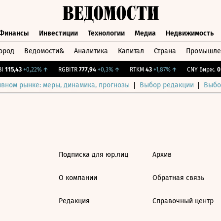
Финансы
Инвестиции
Технологии
Медиа
Недвижимость
ород
Ведомости&
Аналитика
Капитал
Страна
Промышле
а
Финансы
Инвестиции
Технологии
Медиа
Недвижимос
115,43
+0,22%
↑
RGBITR
777,94
+0,3%
↑
RTKM
43
+1,87%
↑
CNY Бирж.
0
ивном рынке: меры, динамика, прогнозы
Выбор редакции
Выбо
Подписка для юр.лиц
Архив
О компании
Обратная связь
Редакция
Справочный центр