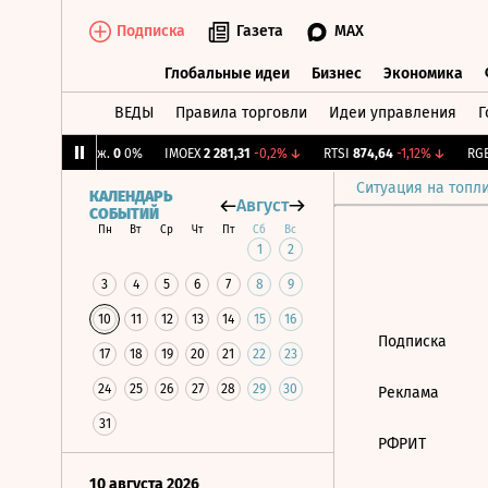
Подписка
Газета
MAX
Глобальные идеи
Бизнес
Экономика
ВЕДЫ
Правила торговли
Идеи управления
Г
Глобальные идеи
Бизнес
Экономик
%
↑
CNY Бирж.
0
0%
IMOEX
2 281,31
-0,2%
↓
RTSI
874,64
-1,12%
↓
RGBI
Ситуация на топл
КАЛЕНДАРЬ
Август
СОБЫТИЙ
Пн
Вт
Ср
Чт
Пт
Сб
Вс
1
2
3
4
5
6
7
8
9
10
11
12
13
14
15
16
Подписка
17
18
19
20
21
22
23
24
25
26
27
28
29
30
Реклама
31
РФРИТ
10 августа 2026