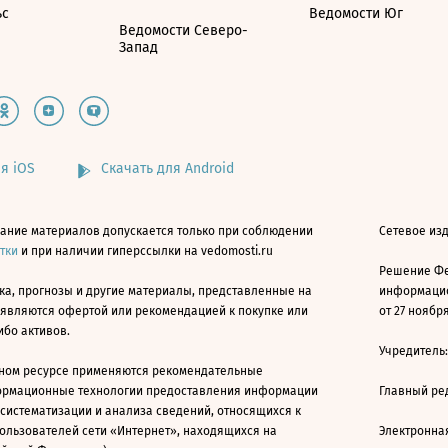
ьс
Ведомости Юг
Ведомости Северо-
Запад
я iOS
Скачать для Android
ание материалов допускается только при соблюдении
Сетевое изд
атки
и при наличии гиперссылки на vedomosti.ru
Решение Фе
ка, прогнозы и другие материалы, представленные на
информацио
 являются офертой или рекомендацией к покупке или
от 27 ноября
ибо активов.
Учредитель
ном ресурсе применяются рекомендательные
ормационные технологии предоставления информации
Главный ре
 систематизации и анализа сведений, относящихся к
ользователей сети «Интернет», находящихся на
Электронна