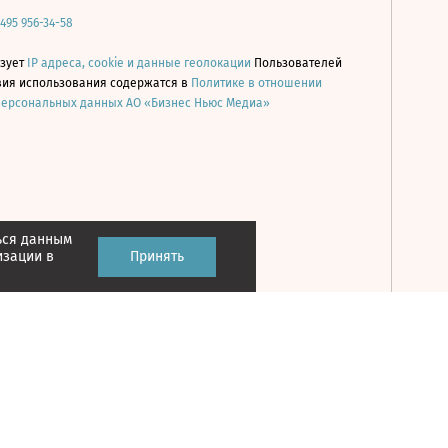
 495 956-34-58
ьзует
IP адреса, cookie и данные геолокации
Пользователей
овия использования содержатся в
Политике в отношении
персональных данных АО «Бизнес Ньюс Медиа»
ься данным
Принять
изации в