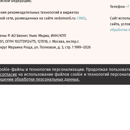
ийской Федерации).
Телефон:
+7
ния рекомендательных технологий в виджетах
й сети, размещенных на сайте vedomosti.ru:
СМИ2
,
Сайт испол
сайта, усл
обработки 
ены © АО Бизнес Ньюс Медиа, ИНН/КПП
01, ОГРН 1027739124775, 127018, г. Москва, вн.тер.г.
уг Марьина Роща, ул. Полковая, д. 3, стр. 1 1999—2026
ookie-файлы и технологии персонализации. Продолжая пользоват
согласие
на использование файлов cookie и технологий персонал
ошении обработки персональных данных.