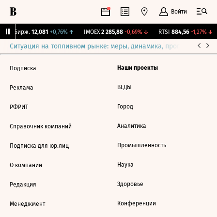
Войти
CNY Бирж.
12,081
+0,76%
↑
IMOEX
2 285,88
-0,69%
↓
RTSI
884,56
-1,27%
↓
Ситуация на топливном рынке: меры, динамика, прогнозы
Выб
Наши проекты
Подписка
ВЕДЫ
Реклама
Город
РФРИТ
Аналитика
Справочник компаний
Промышленность
Подписка для юр.лиц
Наука
О компании
Здоровье
Редакция
Конференции
Менеджмент