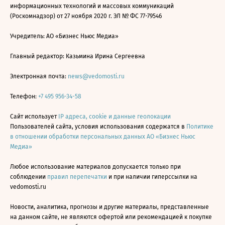
информационных технологий и массовых коммуникаций
(Роскомнадзор) от 27 ноября 2020 г. ЭЛ № ФС 77-79546
Учредитель: АО «Бизнес Ньюс Медиа»
Главный редактор: Казьмина Ирина Сергеевна
Электронная почта:
news@vedomosti.ru
Телефон:
+7 495 956-34-58
Сайт использует
IP адреса, cookie и данные геолокации
Пользователей сайта, условия использования содержатся в
Политике
в отношении обработки персональных данных АО «Бизнес Ньюс
Медиа»
Любое использование материалов допускается только при
соблюдении
правил перепечатки
и при наличии гиперссылки на
vedomosti.ru
Новости, аналитика, прогнозы и другие материалы, представленные
на данном сайте, не являются офертой или рекомендацией к покупке