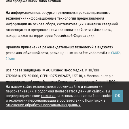
или продаже каких-либо активов.
На информационном ресурсе применяются рекомендательные
технологии (информационные технологии предоставления
информации на основе сбора, систематизации и анализа сведений,
относящихся к предпочтениям пользователей сети «Интернет»,
находящихся на территории Российской Федерации).
Правила применения рекомендательных технологий в виджетах
рекламно-обменной сети, размещенных на сайте vedomosti.ru:
СМИ2
,
24smi
Все права защищены © АО Бизнес Ньюс Медиа, ИНН/КПП
7712108141/771501001, ОГРН 1027739124775, 127018, г. Москва, вн.тер.г.
муниципальный округ Марьина Роща, ул. Полковая, д. 3, стр. 1 1999—
На нашем сайте используются cookie-файлы и технологии
2026
персонализации. Продолжая пользоваться данным сайтом, вы
ОК
подтверждаете свое
согласие
на использование файлов cookie
и технологий персонализации в соответствии с
Политикой в
отношении обработки персональных данных.