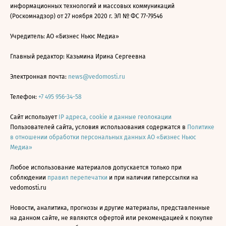
информационных технологий и массовых коммуникаций
(Роскомнадзор) от 27 ноября 2020 г. ЭЛ № ФС 77-79546
Учредитель: АО «Бизнес Ньюс Медиа»
Главный редактор: Казьмина Ирина Сергеевна
Электронная почта:
news@vedomosti.ru
Телефон:
+7 495 956-34-58
Сайт использует
IP адреса, cookie и данные геолокации
Пользователей сайта, условия использования содержатся в
Политике
в отношении обработки персональных данных АО «Бизнес Ньюс
Медиа»
Любое использование материалов допускается только при
соблюдении
правил перепечатки
и при наличии гиперссылки на
vedomosti.ru
Новости, аналитика, прогнозы и другие материалы, представленные
на данном сайте, не являются офертой или рекомендацией к покупке