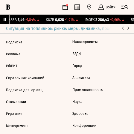
Войти
↑
ARSA
7,46
-1,84%
↓
KUZB
0,028
-1,91%
↓
IMOEX
2 286,43
-0,66%
↓
RT
Ситуация на топливном рынке: меры, динамика, прогнозы
Выб
Наши проекты
Подписка
ВЕДЫ
Реклама
Город
РФРИТ
Аналитика
Справочник компаний
Промышленность
Подписка для юр.лиц
Наука
О компании
Здоровье
Редакция
Конференции
Менеджмент