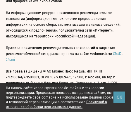
или продаже каких-либо активов.
На информационном ресурсе применяются рекомендательные
технологии (информационные технологии предоставления
информации на основе сбора, систематизации и анализа сведений,
относящихся к предпочтениям пользователей сети «Интернет»,
находящихся на территории Российской Федерации).
Правила применения рекомендательных технологий в виджетах
рекламно-обменной сети, размещенных на сайте vedomosti.ru:
СМИ2
,
24smi
Все права защищены © АО Бизнес Ньюс Медиа, ИНН/КПП
7712108141/771501001, ОГРН 1027739124775, 127018, г. Москва, вн.тер.г.
муниципальный округ Марьина Роща, ул. Полковая, д. 3, стр. 1 1999—
На нашем сайте используются cookie-файлы и технологии
2026
персонализации. Продолжая пользоваться данным сайтом, вы
ОК
подтверждаете свое
согласие
на использование файлов cookie
и технологий персонализации в соответствии с
Политикой в
отношении обработки персональных данных.