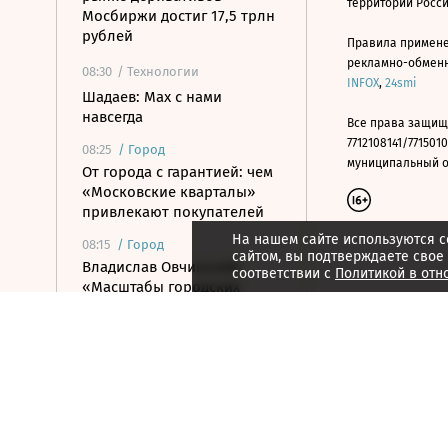
территории Росс
Мосбиржи достиг 17,5 трлн
рублей
Правила примене
рекламно-обменно
08:30
/ Технологии
INFOX
,
24smi
Шадаев: Max с нами
навсегда
Все права защищ
7712108141/7715010
08:25
/
Город
муниципальный окр
От города с гарантией: чем
«Московские кварталы»
привлекают покупателей
На нашем сайте используются c
08:15
/
Город
сайтом, вы подтверждаете свое
Владислав Овчинский:
соответствии с
Политикой в отн
«Масштабы городских
программ грандиозны»
08:12
/ Инвестиции
Нетто-приток от
инвесторов в июле
составил 33,7 млрд рублей
08:10
/ Инвестиции