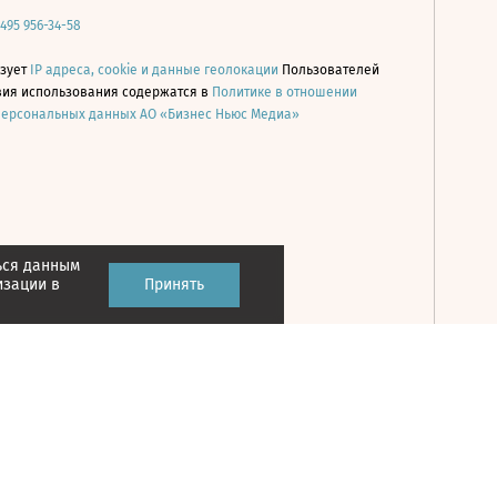
 495 956-34-58
ьзует
IP адреса, cookie и данные геолокации
Пользователей
овия использования содержатся в
Политике в отношении
персональных данных АО «Бизнес Ньюс Медиа»
ься данным
Принять
изации в