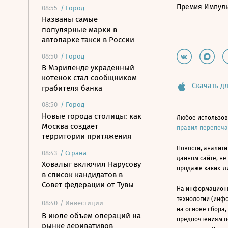
Премия Импул
08:55
/
Город
Названы самые
популярные марки в
автопарке такси в России
08:50
/
Город
В Мэриленде украденный
котенок стал сообщником
Скачать дл
грабителя банка
08:50
/
Город
Новые города столицы: как
Любое использов
Москва создает
правил перепеч
территории притяжения
Новости, аналити
08:43
/
Страна
данном сайте, не
Ховалыг включил Нарусову
продаже каких-л
в список кандидатов в
Совет федерации от Тувы
На информацион
технологии (инф
08:40
/ Инвестиции
на основе сбора,
В июле объем операций на
предпочтениям п
рынке деривативов