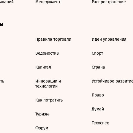
мпаний
Менеджмент
Распространение
ты
Правила торговли
Идеи управления
Ведомости&
Спорт
Капитал
Страна
ть
Инновации и
Устойчивое развити
технологии
Право
Как потратить
Думай
Туризм
Техуспех
Форум