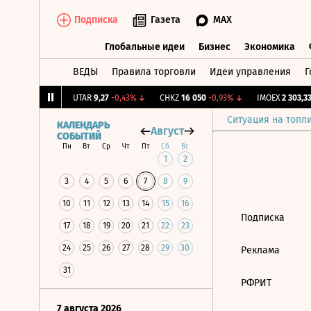
Подписка
Газета
MAX
Глобальные идеи
Бизнес
Экономика
ВЕДЫ
Правила торговли
Идеи управления
Г
Глобальные идеи
Бизнес
Экономик
,179
+0,81%
↑
UTAR
9,27
-0,43%
↓
CHKZ
16 050
-0,93%
↓
IMOEX
2 303,33
Ситуация на топл
КАЛЕНДАРЬ
Август
СОБЫТИЙ
Пн
Вт
Ср
Чт
Пт
Сб
Вс
1
2
3
4
5
6
7
8
9
10
11
12
13
14
15
16
Подписка
17
18
19
20
21
22
23
24
25
26
27
28
29
30
Реклама
31
РФРИТ
7 августа 2026