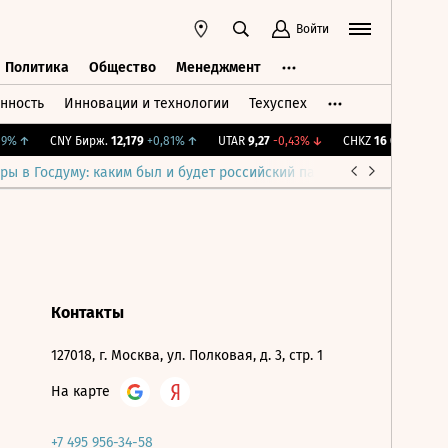
Войти
Политика
Общество
Менеджмент
нность
Инновации и технологии
Техуспех
ть
Политика
Общество
Менеджмент
9%
↑
CNY Бирж.
12,179
+0,81%
↑
UTAR
9,27
-0,43%
↓
CHKZ
16 050
-0,93%
ры в Госдуму: каким был и будет российский парламент
Война н
Контакты
127018, г. Москва, ул. Полковая, д. 3, стр. 1
На карте
+7 495 956-34-58