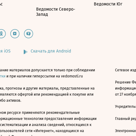
ьс
Ведомости Юг
Ведомости Северо-
Запад
я iOS
Скачать для Android
ание материалов допускается только при соблюдении
Сетевое изд
атки
и при наличии гиперссылки на vedomosti.ru
Решение Фе
ка, прогнозы и другие материалы, представленные на
информацио
 являются офертой или рекомендацией к покупке или
от 27 ноября
ибо активов.
Учредитель
ном ресурсе применяются рекомендательные
ормационные технологии предоставления информации
Главный ре
 систематизации и анализа сведений, относящихся к
ользователей сети «Интернет», находящихся на
Электронна