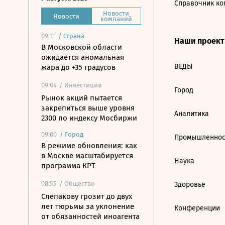
Справочник ко
Новости
Новости
компаний
09:11
/
Страна
Наши проек
В Московской области
ожидается аномальная
ВЕДЫ
жара до +35 градусов
09:04
/ Инвестиции
Город
Рынок акций пытается
закрепиться выше уровня
Аналитика
2300 по индексу Мосбиржи
09:00
/
Город
Промышленнос
В режиме обновления: как
в Москве масштабируется
Наука
программа КРТ
08:55
/ Общество
Здоровье
Слепакову грозит до двух
лет тюрьмы за уклонение
Конференции
от обязанностей иноагента