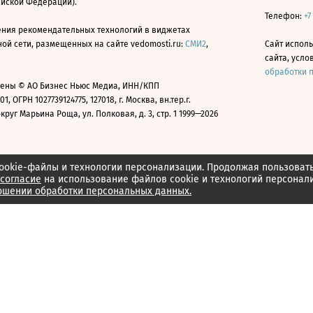
ийской Федерации).
Телефон:
+7
ния рекомендательных технологий в виджетах
й сети, размещенных на сайте vedomosti.ru:
СМИ2
,
Сайт испол
сайта, усл
обработки 
ены © АО Бизнес Ньюс Медиа, ИНН/КПП
01, ОГРН 1027739124775, 127018, г. Москва, вн.тер.г.
уг Марьина Роща, ул. Полковая, д. 3, стр. 1 1999—2026
ookie-файлы и технологии персонализации. Продолжая пользоват
согласие
на использование файлов cookie и технологий персонал
ошении обработки персональных данных.