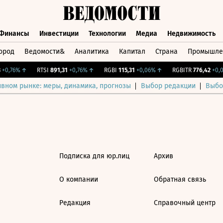
Финансы
Инвестиции
Технологии
Медиа
Недвижимость
ород
Ведомости&
Аналитика
Капитал
Страна
Промышле
а
Финансы
Инвестиции
Технологии
Медиа
Недвижимос
+0,76%
↑
RTSI
891,31
+0,76%
↑
RGBI
115,31
+0,06%
↑
RGBITR
776,42
+0,0
ивном рынке: меры, динамика, прогнозы
Выбор редакции
Выбо
Подписка для юр.лиц
Архив
О компании
Обратная связь
Редакция
Справочный центр