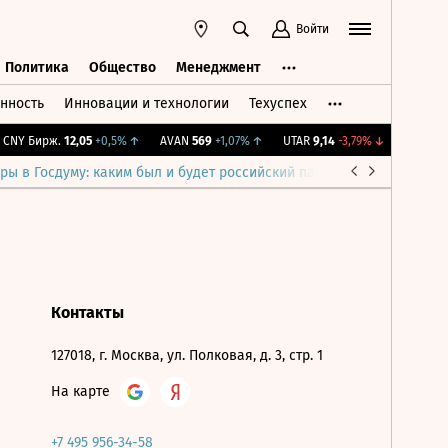
Войти
Политика
Общество
Менеджмент
нность
Инновации и технологии
Техуспех
ть
Политика
Общество
Менеджмент
CNY Бирж.
12,05
+0,5%
↑
AVAN
569
+1,07%
↑
UTAR
9,14
-3,79%
↓
IMOEX
2 
ры в Госдуму: каким был и будет российский парламент
Война н
Контакты
127018, г. Москва, ул. Полковая, д. 3, стр. 1
На карте
+7 495 956-34-58