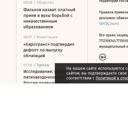
территории Росс
08:08
/ Общество
Фальков назвал платный
Правила примене
прием в вузы борьбой с
рекламно-обменно
некачественным
INFOX
,
24smi
образованием
Все права защищ
08:07
/ Инвестиции
7712108141/7715010
«Евротранс» подтвердил
муниципальный окр
дефолт по выпуску
облигаций
07:58
/
Туризм
На нашем сайте используются c
Исследование: ночь в
сайтом, вы подтверждаете свое
пятизвездочном отеле в
соответствии с
Политикой в отн
России подешевела на
10,6% за год
07:44
/
Город
Рынок недвижимости Дубая
в июле достиг $7,1 млрд
07:39
/ Бизнес
Хуснуллин предложил