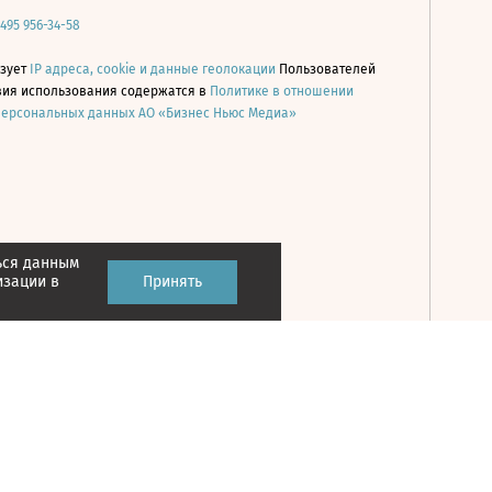
 495 956-34-58
ьзует
IP адреса, cookie и данные геолокации
Пользователей
овия использования содержатся в
Политике в отношении
персональных данных АО «Бизнес Ньюс Медиа»
ься данным
Принять
изации в