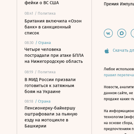
фейки о ВС США
Премия Импул
08:41
/ Политика
Британия включила «Озон
банк» в санкционный
список
08:30
/
Страна
Четыре человека
Скачать дл
пострадали при атаке БПЛА
на Нижегородскую область
Любое использов
08:19
/ Политика
правил перепеч
В МИД России призвали
готовиться к затяжным
Новости, аналити
боям на Украине
данном сайте, не
продаже каких-л
08:18
/
Страна
Пенсионерку-байкершу
На информацион
оштрафовали за пьяную
технологии (инф
езду на мотоцикле в
на основе сбора,
Башкирии
предпочтениям п