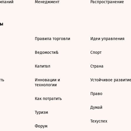
мпаний
Менеджмент
Распространение
ты
Правила торговли
Идеи управления
Ведомости&
Спорт
Капитал
Страна
ть
Инновации и
Устойчивое развити
технологии
Право
Как потратить
Думай
Туризм
Техуспех
Форум