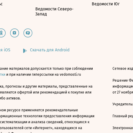
ьс
Ведомости Юг
Ведомости Северо-
Запад
я iOS
Скачать для Android
ание материалов допускается только при соблюдении
Сетевое изд
атки
и при наличии гиперссылки на vedomosti.ru
Решение Фе
ка, прогнозы и другие материалы, представленные на
информацио
 являются офертой или рекомендацией к покупке или
от 27 ноября
ибо активов.
Учредитель
ном ресурсе применяются рекомендательные
ормационные технологии предоставления информации
Главный ре
 систематизации и анализа сведений, относящихся к
ользователей сети «Интернет», находящихся на
Электронна