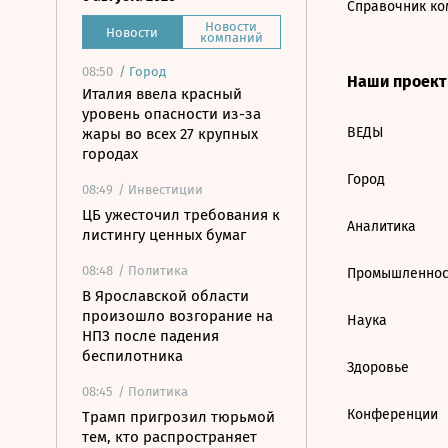
Справочник ко
Новости
Новости
компаний
08:50
/
Город
Наши проек
Италия ввела красный
уровень опасности из-за
ВЕДЫ
жары во всех 27 крупных
городах
Город
08:49
/ Инвестиции
ЦБ ужесточил требования к
Аналитика
листингу ценных бумаг
08:48
/ Политика
Промышленнос
В Ярославской области
произошло возгорание на
Наука
НПЗ после падения
беспилотника
Здоровье
08:45
/ Политика
Конференции
Трамп пригрозил тюрьмой
тем, кто распространяет