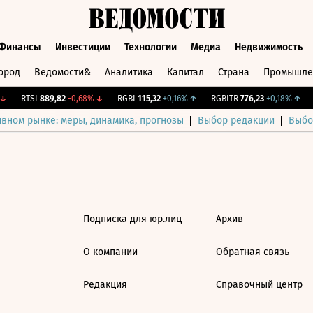
Финансы
Инвестиции
Технологии
Медиа
Недвижимость
ород
Ведомости&
Аналитика
Капитал
Страна
Промышле
а
Финансы
Инвестиции
Технологии
Медиа
Недвижимос
↓
RTSI
889,82
-0,68%
↓
RGBI
115,32
+0,16%
↑
RGBITR
776,23
+0,18%
↑
ивном рынке: меры, динамика, прогнозы
Выбор редакции
Выбо
Подписка для юр.лиц
Архив
О компании
Обратная связь
Редакция
Справочный центр