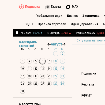
Подписка
Газета
MAX
Глобальные идеи
Бизнес
Экономика
ВЕДЫ
Правила торговли
Идеи управления
Г
Глобальные идеи
Бизнес
Экономик
5
+0,5%
↑
AVAN
569
+1,07%
↑
UTAR
9,14
-3,79%
↓
IMOEX
2 285,95
-0,68%
Ситуация на топл
КАЛЕНДАРЬ
Август
СОБЫТИЙ
Пн
Вт
Ср
Чт
Пт
Сб
Вс
1
2
3
4
5
6
7
8
9
10
11
12
13
14
15
16
Подписка
17
18
19
20
21
22
23
24
25
26
27
28
29
30
Реклама
31
РФРИТ
6 августа 2026