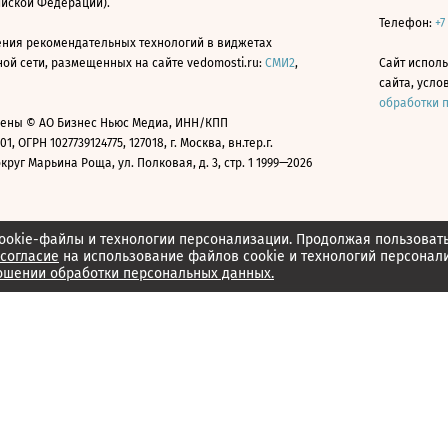
ийской Федерации).
Телефон:
+7
ния рекомендательных технологий в виджетах
й сети, размещенных на сайте vedomosti.ru:
СМИ2
,
Сайт испол
сайта, усл
обработки 
ены © АО Бизнес Ньюс Медиа, ИНН/КПП
01, ОГРН 1027739124775, 127018, г. Москва, вн.тер.г.
уг Марьина Роща, ул. Полковая, д. 3, стр. 1 1999—2026
ookie-файлы и технологии персонализации. Продолжая пользоват
согласие
на использование файлов cookie и технологий персонал
ошении обработки персональных данных.