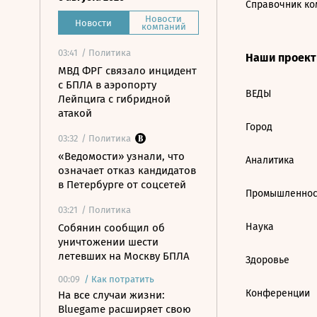
Справочник ко
Новости
Новости
компаний
03:41
/ Политика
Наши проек
МВД ФРГ связало инцидент
с БПЛА в аэропорту
ВЕДЫ
Лейпцига с гибридной
атакой
Город
03:32
/ Политика
«Ведомости» узнали, что
Аналитика
означает отказ кандидатов
в Петербурге от соцсетей
Промышленнос
03:21
/ Политика
Наука
Собянин сообщил об
уничтожении шести
летевших на Москву БПЛА
Здоровье
00:09
/
Как потратить
Конференции
На все случаи жизни:
Bluegame расширяет свою