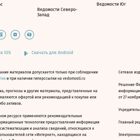
ьс
Ведомости Юг
Ведомости Северо-
Запад
я iOS
Скачать для Android
ание материалов допускается только при соблюдении
Сетевое изд
атки
и при наличии гиперссылки на vedomosti.ru
Решение Фе
ка, прогнозы и другие материалы, представленные на
информацио
 являются офертой или рекомендацией к покупке или
от 27 ноября
ибо активов.
Учредитель
ном ресурсе применяются рекомендательные
ормационные технологии предоставления информации
Главный ре
 систематизации и анализа сведений, относящихся к
ользователей сети «Интернет», находящихся на
Электронна