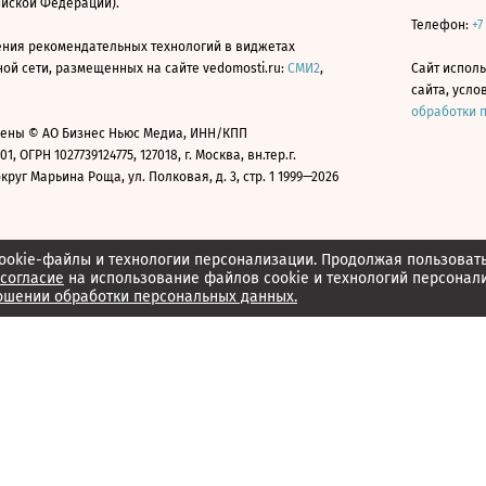
ийской Федерации).
Телефон:
+7
ния рекомендательных технологий в виджетах
й сети, размещенных на сайте vedomosti.ru:
СМИ2
,
Сайт испол
сайта, усл
обработки 
ены © АО Бизнес Ньюс Медиа, ИНН/КПП
01, ОГРН 1027739124775, 127018, г. Москва, вн.тер.г.
уг Марьина Роща, ул. Полковая, д. 3, стр. 1 1999—2026
ookie-файлы и технологии персонализации. Продолжая пользоват
согласие
на использование файлов cookie и технологий персонал
ошении обработки персональных данных.