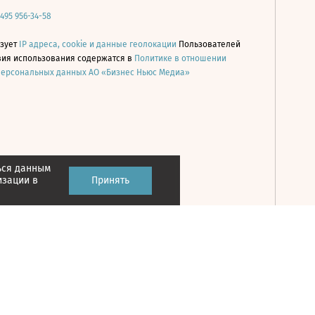
 495 956-34-58
ьзует
IP адреса, cookie и данные геолокации
Пользователей
овия использования содержатся в
Политике в отношении
персональных данных АО «Бизнес Ньюс Медиа»
ься данным
Принять
изации в