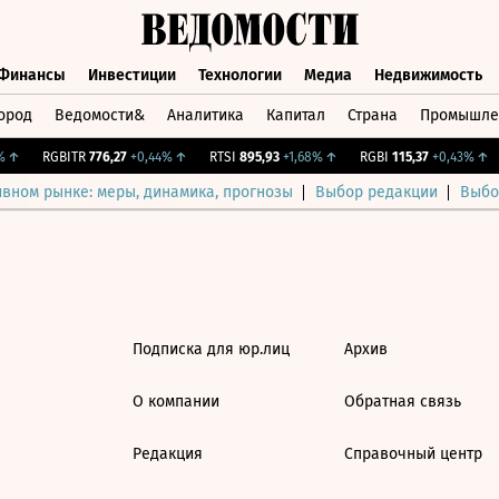
Финансы
Инвестиции
Технологии
Медиа
Недвижимость
ород
Ведомости&
Аналитика
Капитал
Страна
Промышле
а
Финансы
Инвестиции
Технологии
Медиа
Недвижимос
↑
RGBITR
776,27
+0,44%
↑
RTSI
895,93
+1,68%
↑
RGBI
115,37
+0,43%
↑
ивном рынке: меры, динамика, прогнозы
Выбор редакции
Выбо
Подписка для юр.лиц
Архив
О компании
Обратная связь
Редакция
Справочный центр