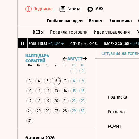
Подписка
Газета
MAX
Глобальные идеи
Бизнес
Экономика
ВЕДЫ
Правила торговли
Идеи управления
Г
Глобальные идеи
Бизнес
Экономик
93
+1,68%
↑
RGBI
115,37
+0,43%
↑
CNY Бирж.
0
0%
IMOEX
2 301,65
+1,43%
Ситуация на топл
КАЛЕНДАРЬ
Август
СОБЫТИЙ
Пн
Вт
Ср
Чт
Пт
Сб
Вс
1
2
3
4
5
6
7
8
9
10
11
12
13
14
15
16
Подписка
17
18
19
20
21
22
23
24
25
26
27
28
29
30
Реклама
31
РФРИТ
6 августа 2026