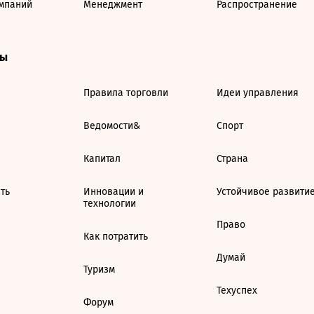
мпаний
Менеджмент
Распространение
ты
Правила торговли
Идеи управления
Ведомости&
Спорт
Капитал
Страна
ть
Инновации и
Устойчивое развити
технологии
Право
Как потратить
Думай
Туризм
Техуспех
Форум