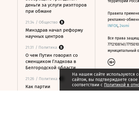
территории Росс
деньги за услуги риэлторов
при обмане
Правила примене
рекламно-обменно
21:34
/ Общество
INFOX
,
24smi
Минздрав начал реформу
научных центров
Все права защищ
7712108141/7715010
21:31
/ Политика
муниципальный окр
О чем Путин говорил со
сменщиком Гладкова в
Белгородской области
На нашем сайте используются c
21:26
/ Политика
сайтом, вы подтверждаете свое
соответствии с
Политикой в отн
Как партии
распределились в
бюллетене на выборах в
Госдуму
21:21
/ Общество
Число рабочих въездов в
РФ граждан Центральной
Азии сократилось на 15%