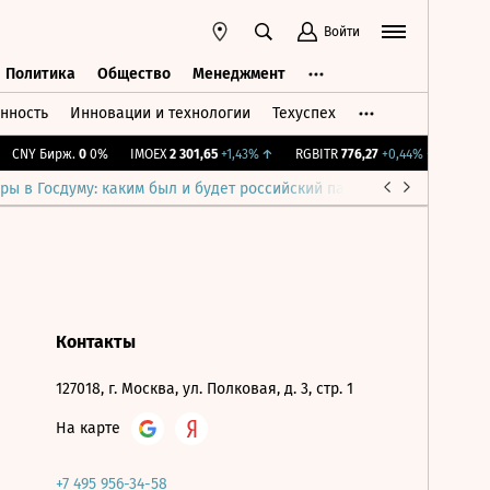
Войти
Политика
Общество
Менеджмент
нность
Инновации и технологии
Техуспех
ть
Политика
Общество
Менеджмент
CNY Бирж.
0
0%
IMOEX
2 301,65
+1,43%
↑
RGBITR
776,27
+0,44%
↑
RTSI
8
ры в Госдуму: каким был и будет российский парламент
Война н
Контакты
127018, г. Москва, ул. Полковая, д. 3, стр. 1
На карте
+7 495 956-34-58