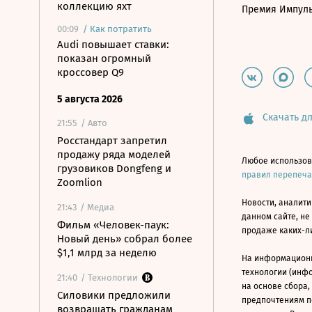
коллекцию яхт
Премия Импул
00:09
/
Как потратить
Audi повышает ставки:
показан огромный
кроссовер Q9
5 августа 2026
Скачать дл
21:55
/ Авто
Росстандарт запретил
продажу ряда моделей
Любое использов
грузовиков Dongfeng и
правил перепеч
Zoomlion
Новости, аналити
21:43
/ Медиа
данном сайте, не
Фильм «Человек-паук:
продаже каких-л
Новый день» собрал более
$1,1 млрд за неделю
На информацион
технологии (инф
21:40
/ Технологии
на основе сбора,
Силовики предложили
предпочтениям п
возвращать гражданам