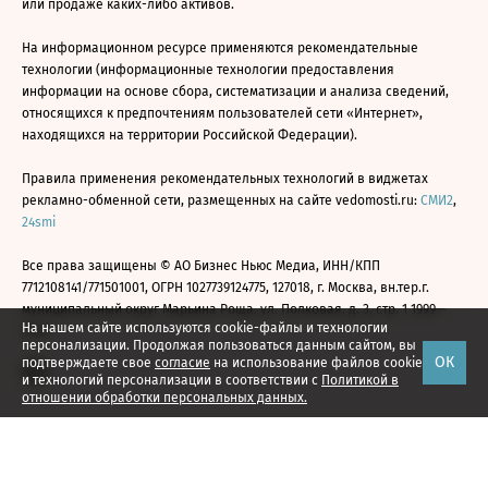
или продаже каких-либо активов.
На информационном ресурсе применяются рекомендательные
технологии (информационные технологии предоставления
информации на основе сбора, систематизации и анализа сведений,
относящихся к предпочтениям пользователей сети «Интернет»,
находящихся на территории Российской Федерации).
Правила применения рекомендательных технологий в виджетах
рекламно-обменной сети, размещенных на сайте vedomosti.ru:
СМИ2
,
24smi
Все права защищены © АО Бизнес Ньюс Медиа, ИНН/КПП
7712108141/771501001, ОГРН 1027739124775, 127018, г. Москва, вн.тер.г.
муниципальный округ Марьина Роща, ул. Полковая, д. 3, стр. 1 1999—
На нашем сайте используются cookie-файлы и технологии
2026
персонализации. Продолжая пользоваться данным сайтом, вы
ОК
подтверждаете свое
согласие
на использование файлов cookie
и технологий персонализации в соответствии с
Политикой в
отношении обработки персональных данных.