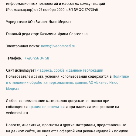
информационных технологий и массовых коммуникаций
(Роскомнадзор) от 27 ноября 2020 г. ЭЛ № ФС 77-79546
Учредитель: АО «Бизнес Ньюс Медиа»
Главный редактор: Казьмина Ирина Сергеевна
Электронная почта:
news@vedomosti.ru
Телефон:
+7 495 956-34-58
Сайт использует
IP адреса, cookie и данные геолокации
Пользователей сайта, условия использования содержатся в
Политике
в отношении обработки персональных данных АО «Бизнес Ньюс
Медиа»
Любое использование материалов допускается только при
соблюдении
правил перепечатки
и при наличии гиперссылки на
vedomosti.ru
Новости, аналитика, прогнозы и другие материалы, представленные
на данном сайте, не являются офертой или рекомендацией к покупке