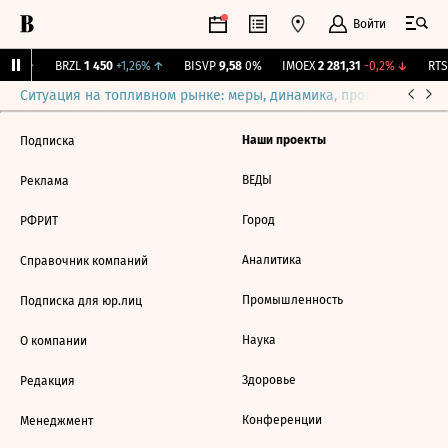
Войти
31%
↑
BRZL
1 450
+1,26%
↑
BISVP
9,58
0%
IMOEX
2 281,31
-0,2%
↓
RTSI
Ситуация на топливном рынке: меры, динамика, прогнозы
Выб
Наши проекты
Подписка
ВЕДЫ
Реклама
Город
РФРИТ
Аналитика
Справочник компаний
Промышленность
Подписка для юр.лиц
Наука
О компании
Здоровье
Редакция
Конференции
Менеджмент