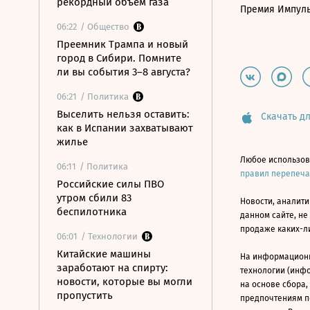
рекордный объем газа
Премия Импул
06:22
/ Общество
Преемник Трампа и новый
город в Сибири. Помните
ли вы события 3–8 августа?
06:21
/ Политика
Выселить нельзя оставить:
Скачать дл
как в Испании захватывают
жилье
Любое использов
06:11
/ Политика
правил перепеч
Российские силы ПВО
утром сбили 83
Новости, аналити
беспилотника
данном сайте, не
продаже каких-л
06:01
/ Технологии
Китайские машины
На информацион
заработают на спирту:
технологии (инф
новости, которые вы могли
на основе сбора,
пропустить
предпочтениям п