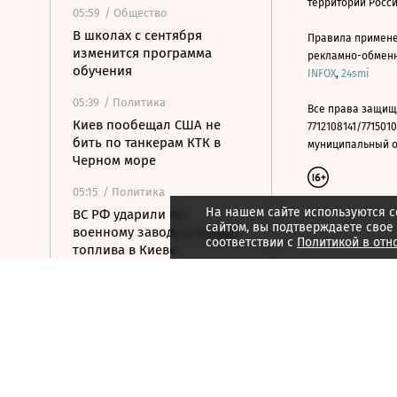
территории Росс
05:59
/ Общество
В школах с сентября
Правила примене
изменится программа
рекламно-обменно
обучения
INFOX
,
24smi
05:39
/ Политика
Все права защищ
Киев пообещал США не
7712108141/7715010
бить по танкерам КТК в
муниципальный окр
Черном море
05:15
/ Политика
На нашем сайте используются c
ВС РФ ударили по
сайтом, вы подтверждаете свое
военному заводу и складу
соответствии с
Политикой в отн
топлива в Киеве
04:48
/ Политика
На подлете к Москве
уничтожены еще шесть
БПЛА
04:32
/ Общество
С царским размахом: от