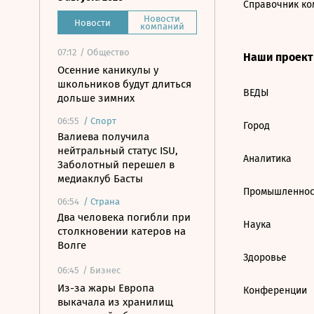
Справочник ко
Новости
Новости
компаний
07:12
/ Общество
Наши проек
Осенние каникулы у
школьников будут длиться
ВЕДЫ
дольше зимних
06:55
/
Спорт
Город
Валиева получила
нейтральный статус ISU,
Аналитика
Заболотный перешел в
медиаклуб Басты
Промышленнос
06:54
/
Страна
Два человека погибли при
Наука
столкновении катеров на
Волге
Здоровье
06:45
/ Бизнес
Из-за жары Европа
Конференции
выкачала из хранилищ