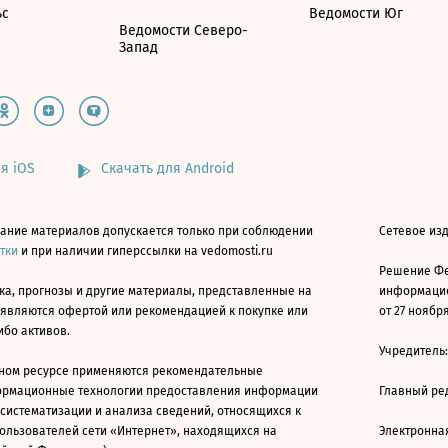
ьс
Ведомости Юг
Ведомости Северо-
Запад
я iOS
Скачать для Android
ание материалов допускается только при соблюдении
Сетевое изд
атки
и при наличии гиперссылки на vedomosti.ru
Решение Фе
ка, прогнозы и другие материалы, представленные на
информацио
 являются офертой или рекомендацией к покупке или
от 27 ноября
ибо активов.
Учредитель
ном ресурсе применяются рекомендательные
ормационные технологии предоставления информации
Главный ре
 систематизации и анализа сведений, относящихся к
ользователей сети «Интернет», находящихся на
Электронна