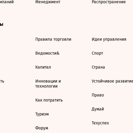
мпаний
Менеджмент
Распространение
ты
Правила торговли
Идеи управления
Ведомости&
Спорт
Капитал
Страна
ть
Инновации и
Устойчивое развити
технологии
Право
Как потратить
Думай
Туризм
Техуспех
Форум