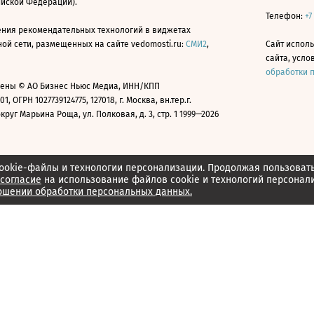
ийской Федерации).
Телефон:
+7
ния рекомендательных технологий в виджетах
й сети, размещенных на сайте vedomosti.ru:
СМИ2
,
Сайт испол
сайта, усл
обработки 
ены © АО Бизнес Ньюс Медиа, ИНН/КПП
01, ОГРН 1027739124775, 127018, г. Москва, вн.тер.г.
уг Марьина Роща, ул. Полковая, д. 3, стр. 1 1999—2026
ookie-файлы и технологии персонализации. Продолжая пользоват
согласие
на использование файлов cookie и технологий персонал
ошении обработки персональных данных.