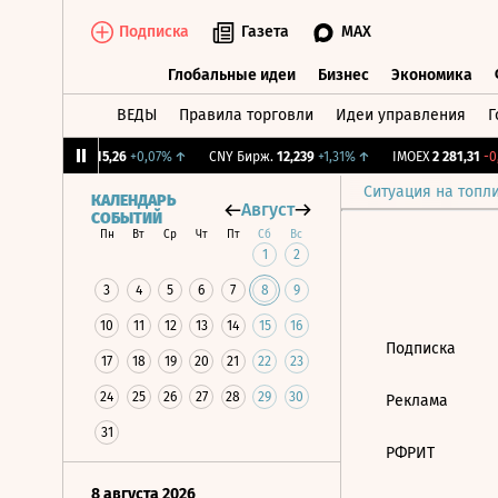
Подписка
Газета
MAX
Глобальные идеи
Бизнес
Экономика
ВЕДЫ
Правила торговли
Идеи управления
Г
Глобальные идеи
Бизнес
Экономик
2%
↓
RGBI
115,26
+0,07%
↑
CNY Бирж.
12,239
+1,31%
↑
IMOEX
2 281,31
-0,
Ситуация на топл
КАЛЕНДАРЬ
Август
СОБЫТИЙ
Пн
Вт
Ср
Чт
Пт
Сб
Вс
1
2
3
4
5
6
7
8
9
10
11
12
13
14
15
16
Подписка
17
18
19
20
21
22
23
24
25
26
27
28
29
30
Реклама
31
РФРИТ
8 августа 2026