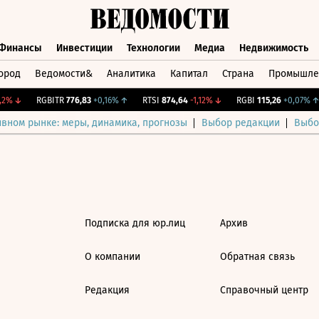
Финансы
Инвестиции
Технологии
Медиа
Недвижимость
ород
Ведомости&
Аналитика
Капитал
Страна
Промышле
а
Финансы
Инвестиции
Технологии
Медиа
Недвижимос
2%
↓
RGBITR
776,83
+0,16%
↑
RTSI
874,64
-1,12%
↓
RGBI
115,26
+0,07%
↑
ивном рынке: меры, динамика, прогнозы
Выбор редакции
Выбо
Подписка для юр.лиц
Архив
О компании
Обратная связь
Редакция
Справочный центр