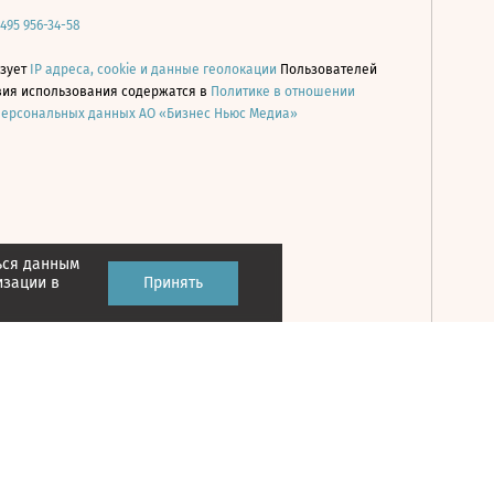
 495 956-34-58
ьзует
IP адреса, cookie и данные геолокации
Пользователей
овия использования содержатся в
Политике в отношении
персональных данных АО «Бизнес Ньюс Медиа»
ься данным
Принять
изации в