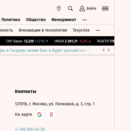
Войти
Политика
Общество
Менеджмент
нность
Инновации и технологии
Техуспех
ть
Политика
Общество
Менеджмент
CNY Бирж.
12,239
+1,31%
↑
IMOEX
2 281,31
-0,2%
↓
RGBITR
776,83
+0,16%
ры в Госдуму: каким был и будет российский парламент
Война н
Контакты
127018, г. Москва, ул. Полковая, д. 3, стр. 1
На карте
+7 495 956-34-58