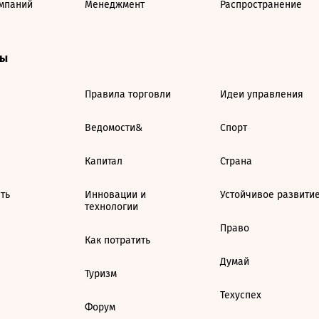
мпаний
Менеджмент
Распространение
ты
Правила торговли
Идеи управления
Ведомости&
Спорт
Капитал
Страна
ть
Инновации и
Устойчивое развити
технологии
Право
Как потратить
Думай
Туризм
Техуспех
Форум