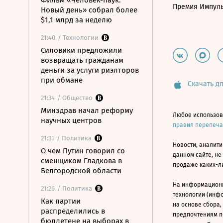
Фильм «Человек-паук:
Премия Импул
Новый день» собрал более
$1,1 млрд за неделю
21:40
/ Технологии
Силовики предложили
возвращать гражданам
деньги за услуги риэлторов
при обмане
Скачать дл
21:34
/ Общество
Минздрав начал реформу
Любое использов
научных центров
правил перепеч
21:31
/ Политика
Новости, аналити
О чем Путин говорил со
данном сайте, не
сменщиком Гладкова в
продаже каких-л
Белгородской области
На информацион
21:26
/ Политика
технологии (инф
Как партии
на основе сбора,
распределились в
предпочтениям п
бюллетене на выборах в