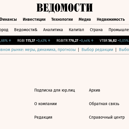
Финансы
Инвестиции
Технологии
Медиа
Недвижимость
ород
Ведомости&
Аналитика
Капитал
Страна
Промышле
а
Финансы
Инвестиции
Технологии
Медиа
Недвижимос
,68%
↑
RGBI
115,37
+0,43%
↑
RGBITR
776,27
+0,44%
↑
VTBR
56,82
+0,05%
ивном рынке: меры, динамика, прогнозы
Выбор редакции
Выбо
Подписка для юр.лиц
Архив
О компании
Обратная связь
Редакция
Справочный центр