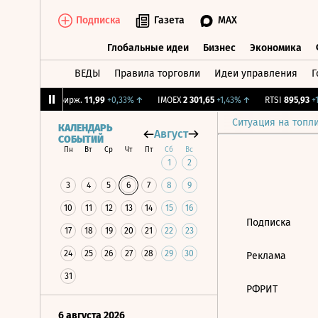
Подписка
Газета
MAX
Глобальные идеи
Бизнес
Экономика
ВЕДЫ
Правила торговли
Идеи управления
Г
Глобальные идеи
Бизнес
Экономик
05%
↑
CNY Бирж.
11,99
+0,33%
↑
IMOEX
2 301,65
+1,43%
↑
RTSI
895,93
+1
Ситуация на топл
КАЛЕНДАРЬ
Август
СОБЫТИЙ
Пн
Вт
Ср
Чт
Пт
Сб
Вс
1
2
3
4
5
6
7
8
9
10
11
12
13
14
15
16
Подписка
17
18
19
20
21
22
23
24
25
26
27
28
29
30
Реклама
31
РФРИТ
6 августа 2026