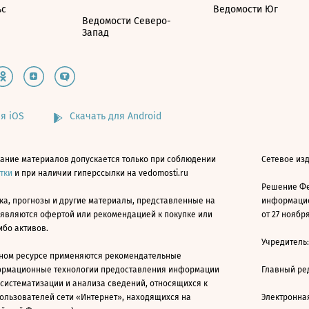
ьс
Ведомости Юг
Ведомости Северо-
Запад
я iOS
Скачать для Android
ание материалов допускается только при соблюдении
Сетевое изд
атки
и при наличии гиперссылки на vedomosti.ru
Решение Фе
ка, прогнозы и другие материалы, представленные на
информацио
 являются офертой или рекомендацией к покупке или
от 27 ноября
ибо активов.
Учредитель
ном ресурсе применяются рекомендательные
ормационные технологии предоставления информации
Главный ре
 систематизации и анализа сведений, относящихся к
ользователей сети «Интернет», находящихся на
Электронна