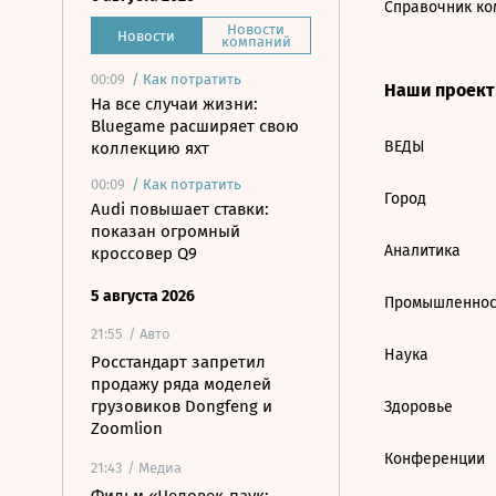
Справочник ко
Новости
Новости
компаний
00:09
/
Как потратить
Наши проек
На все случаи жизни:
Bluegame расширяет свою
ВЕДЫ
коллекцию яхт
00:09
/
Как потратить
Город
Audi повышает ставки:
показан огромный
Аналитика
кроссовер Q9
5 августа 2026
Промышленнос
21:55
/ Авто
Наука
Росстандарт запретил
продажу ряда моделей
грузовиков Dongfeng и
Здоровье
Zoomlion
Конференции
21:43
/ Медиа