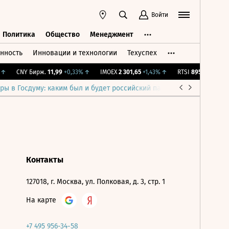
Войти
Политика
Общество
Менеджмент
нность
Инновации и технологии
Техуспех
ть
Политика
Общество
Менеджмент
↑
CNY Бирж.
11,99
+0,33%
↑
IMOEX
2 301,65
+1,43%
↑
RTSI
895,93
+1,68%
ры в Госдуму: каким был и будет российский парламент
Война н
Контакты
127018, г. Москва, ул. Полковая, д. 3, стр. 1
На карте
+7 495 956-34-58