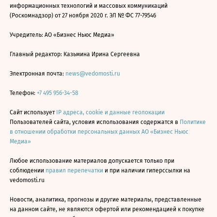
информационных технологий и массовых коммуникаций
(Роскомнадзор) от 27 ноября 2020 г. ЭЛ № ФС 77-79546
Учредитель: АО «Бизнес Ньюс Медиа»
Главный редактор: Казьмина Ирина Сергеевна
Электронная почта:
news@vedomosti.ru
Телефон:
+7 495 956-34-58
Сайт использует
IP адреса, cookie и данные геолокации
Пользователей сайта, условия использования содержатся в
Политике
в отношении обработки персональных данных АО «Бизнес Ньюс
Медиа»
Любое использование материалов допускается только при
соблюдении
правил перепечатки
и при наличии гиперссылки на
vedomosti.ru
Новости, аналитика, прогнозы и другие материалы, представленные
на данном сайте, не являются офертой или рекомендацией к покупке