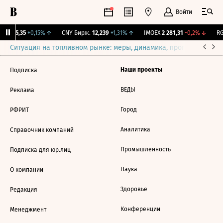
Войти
BI
115,35
+0,15%
↑
CNY Бирж.
12,239
+1,31%
↑
IMOEX
2 281,31
-0,2%
↓
RG
Ситуация на топливном рынке: меры, динамика, прогнозы
Выб
Наши проекты
Подписка
ВЕДЫ
Реклама
Город
РФРИТ
Аналитика
Справочник компаний
Промышленность
Подписка для юр.лиц
Наука
О компании
Здоровье
Редакция
Конференции
Менеджмент