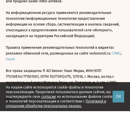
или продаже каких-либо активов.
На информационном ресурсе применяются рекомендательные
технологии (информационные технологии предоставления
информации на основе сбора, систематизации и анализа сведений,
относящихся к предпочтениям пользователей сети «Интернет»,
находящихся на территории Российской Федерации).
Правила применения рекомендательных технологий в виджетах
рекламно-обменной сети, размещенных на сайте vedomosti.ru:
СМИ2
,
24smi
Все права защищены © АО Бизнес Ньюс Медиа, ИНН/КПП
7712108141/771501001, ОГРН 1027739124775, 127018, г. Москва, вн.тер.г.
муниципальный округ Марьина Роща, ул. Полковая, д. 3, стр. 1 1999—
На нашем сайте используются cookie-файлы и технологии
2026
персонализации. Продолжая пользоваться данным сайтом, вы
ОК
подтверждаете свое
согласие
на использование файлов cookie
и технологий персонализации в соответствии с
Политикой в
отношении обработки персональных данных.