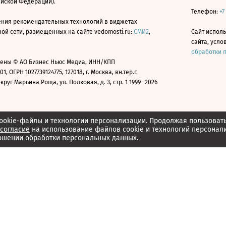
ийской Федерации).
Телефон:
+7
ния рекомендательных технологий в виджетах
й сети, размещенных на сайте vedomosti.ru:
СМИ2
,
Сайт испол
сайта, усл
обработки 
ены © АО Бизнес Ньюс Медиа, ИНН/КПП
01, ОГРН 1027739124775, 127018, г. Москва, вн.тер.г.
уг Марьина Роща, ул. Полковая, д. 3, стр. 1 1999—2026
ookie-файлы и технологии персонализации. Продолжая пользоват
согласие
на использование файлов cookie и технологий персонал
ошении обработки персональных данных.