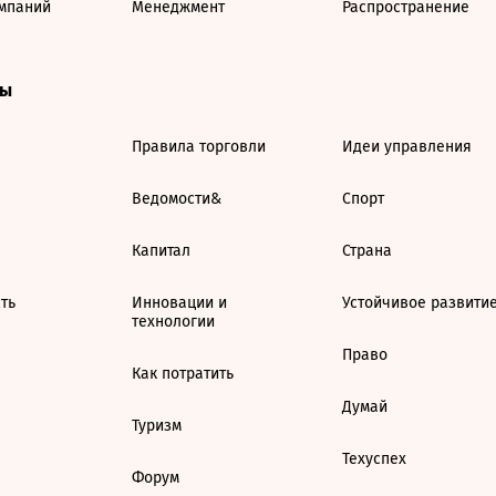
мпаний
Менеджмент
Распространение
ты
Правила торговли
Идеи управления
Ведомости&
Спорт
Капитал
Страна
ть
Инновации и
Устойчивое развити
технологии
Право
Как потратить
Думай
Туризм
Техуспех
Форум