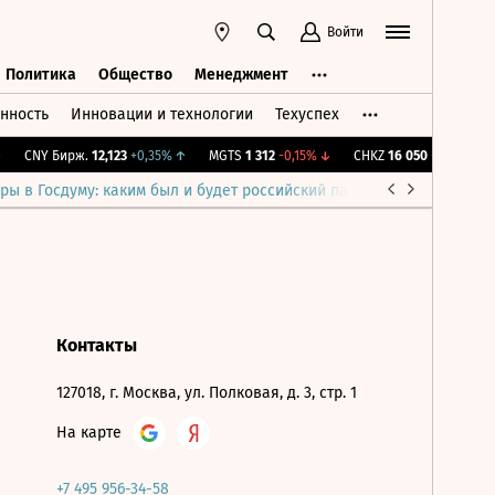
Войти
Политика
Общество
Менеджмент
нность
Инновации и технологии
Техуспех
ть
Политика
Общество
Менеджмент
CNY Бирж.
12,123
+0,35%
↑
MGTS
1 312
-0,15%
↓
CHKZ
16 050
-0,93%
↓
ры в Госдуму: каким был и будет российский парламент
Война н
Контакты
127018, г. Москва, ул. Полковая, д. 3, стр. 1
На карте
+7 495 956-34-58