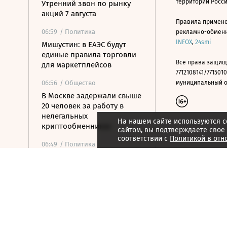
территории Росс
Утренний звон по рынку
акций 7 августа
Правила примене
06:59
/ Политика
рекламно-обменно
INFOX
,
24smi
Мишустин: в ЕАЭС будут
единые правила торговли
Все права защищ
для маркетплейсов
7712108141/7715010
06:56
/ Общество
муниципальный окр
В Москве задержали свыше
20 человек за работу в
нелегальных
На нашем сайте используются c
криптообменниках
сайтом, вы подтверждаете свое
соответствии с
Политикой в отн
06:49
/ Политика
ТАСС: хакеры в России
нашли материалы об
атаках ВСУ на нефтяные
терминалы
06:46
/
Город
Не здания, а сценарии
жизни: как изменилась