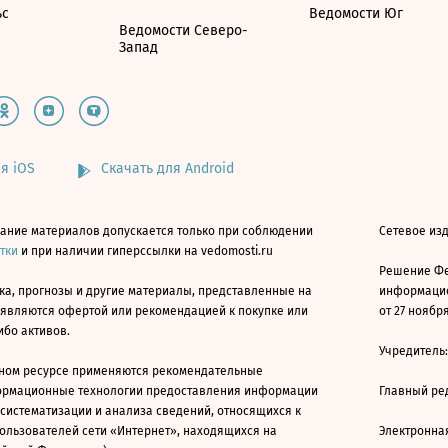
ьс
Ведомости Юг
Ведомости Северо-
Запад
я iOS
Скачать для Android
ание материалов допускается только при соблюдении
Сетевое изд
атки
и при наличии гиперссылки на vedomosti.ru
Решение Фе
ка, прогнозы и другие материалы, представленные на
информацио
 являются офертой или рекомендацией к покупке или
от 27 ноября
ибо активов.
Учредитель
ном ресурсе применяются рекомендательные
ормационные технологии предоставления информации
Главный ре
 систематизации и анализа сведений, относящихся к
ользователей сети «Интернет», находящихся на
Электронна