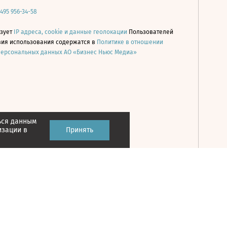
 495 956-34-58
ьзует
IP адреса, cookie и данные геолокации
Пользователей
овия использования содержатся в
Политике в отношении
персональных данных АО «Бизнес Ньюс Медиа»
ься данным
Принять
изации в