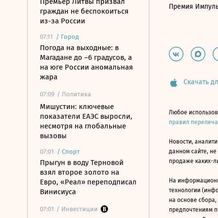
Премьер Литвы призвал
Премия Импул
граждан не беспокоиться
из-за России
07:11
/
Город
Погода на выходные: в
Магадане до –6 градусов, а
на юге России аномальная
жара
Скачать дл
07:09
/ Политика
Мишустин: ключевые
Любое использов
показатели ЕАЭС выросли,
правил перепеч
несмотря на глобальные
вызовы
Новости, аналити
07:01
/
Спорт
данном сайте, не
продаже каких-л
Прыгун в воду Терновой
взял второе золото на
На информацион
Евро, «Реал» переподписал
технологии (инф
Винисиуса
на основе сбора,
07:01
/ Инвестиции
предпочтениям п