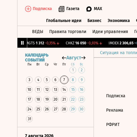
Подписка
Газета
MAX
Глобальные идеи
Бизнес
Экономика
ВЕДЫ
Правила торговли
Идеи управления
Г
Глобальные идеи
Бизнес
Экономик
3
+0,35%
↑
MGTS
1 312
-0,15%
↓
CHKZ
16 050
-0,93%
↓
IMOEX
2 306,65
+0
Ситуация на топл
КАЛЕНДАРЬ
Август
СОБЫТИЙ
Пн
Вт
Ср
Чт
Пт
Сб
Вс
1
2
3
4
5
6
7
8
9
10
11
12
13
14
15
16
Подписка
17
18
19
20
21
22
23
24
25
26
27
28
29
30
Реклама
31
РФРИТ
7 августа 2026