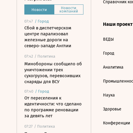
Справочник ко
Новости
Новости
компаний
07:47
/
Город
Наши проек
Сбой в диспетчерском
центре парализовал
ВЕДЫ
железные дороги на
северо-западе Англии
Город
07:42
/ Политика
Минобороны сообщило об
Аналитика
уничтожении трех
сухогрузов, перевозивших
Промышленнос
снаряды для ВСУ
07:40
/
Город
Наука
От переселения к
идентичности: что сделано
Здоровье
по программе реновации
за девять лет
Конференции
07:27
/ Политика