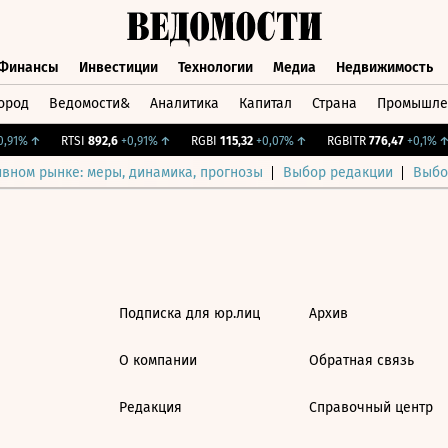
Финансы
Инвестиции
Технологии
Медиа
Недвижимость
ород
Ведомости&
Аналитика
Капитал
Страна
Промышле
а
Финансы
Инвестиции
Технологии
Медиа
Недвижимос
,91%
↑
RTSI
892,6
+0,91%
↑
RGBI
115,32
+0,07%
↑
RGBITR
776,47
+0,1%
↑
ивном рынке: меры, динамика, прогнозы
Выбор редакции
Выбо
Подписка для юр.лиц
Архив
О компании
Обратная связь
Редакция
Справочный центр