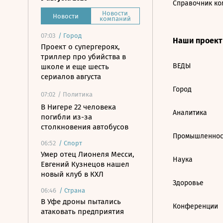
Справочник ко
Новости
Новости
компаний
07:03
/
Город
Наши проек
Проект о супергероях,
триллер про убийства в
ВЕДЫ
школе и еще шесть
сериалов августа
Город
07:02
/ Политика
В Нигере 22 человека
Аналитика
погибли из-за
столкновения автобусов
Промышленнос
06:52
/
Спорт
Умер отец Лионеля Месси,
Наука
Евгений Кузнецов нашел
новый клуб в КХЛ
Здоровье
06:46
/
Страна
В Уфе дроны пытались
Конференции
атаковать предприятия