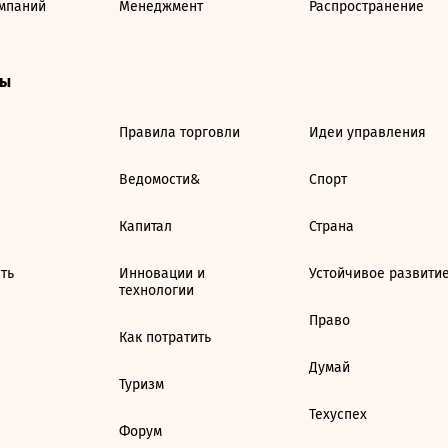
мпаний
Менеджмент
Распространение
ты
Правила торговли
Идеи управления
Ведомости&
Спорт
Капитал
Страна
ть
Инновации и
Устойчивое развити
технологии
Право
Как потратить
Думай
Туризм
Техуспех
Форум