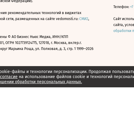
ийской Федерации).
Телефон:
+7
ния рекомендательных технологий в виджетах
й сети, размещенных на сайте vedomosti.ru:
СМИ2
,
Сайт испол
сайта, усл
обработки 
ены © АО Бизнес Ньюс Медиа, ИНН/КПП
01, ОГРН 1027739124775, 127018, г. Москва, вн.тер.г.
уг Марьина Роща, ул. Полковая, д. 3, стр. 1 1999—2026
ookie-файлы и технологии персонализации. Продолжая пользоват
согласие
на использование файлов cookie и технологий персонал
ошении обработки персональных данных.