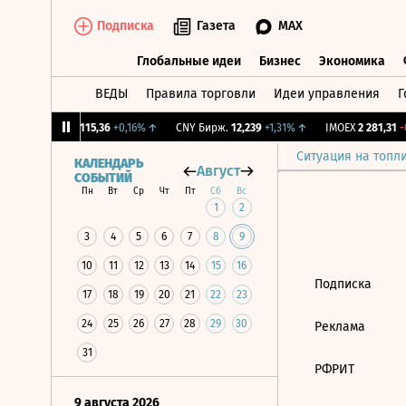
Подписка
Газета
MAX
Глобальные идеи
Бизнес
Экономика
ВЕДЫ
Правила торговли
Идеи управления
Г
Глобальные идеи
Бизнес
Экономик
,12%
↓
RGBI
115,36
+0,16%
↑
CNY Бирж.
12,239
+1,31%
↑
IMOEX
2 281,31
-0
Ситуация на топл
КАЛЕНДАРЬ
Август
СОБЫТИЙ
Пн
Вт
Ср
Чт
Пт
Сб
Вс
1
2
3
4
5
6
7
8
9
10
11
12
13
14
15
16
Подписка
17
18
19
20
21
22
23
24
25
26
27
28
29
30
Реклама
31
РФРИТ
9 августа 2026