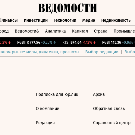
Финансы
Инвестиции
Технологии
Медиа
Недвижимость
ород
Ведомости&
Аналитика
Капитал
Страна
Промышле
а
Финансы
Инвестиции
Технологии
Медиа
Недвижимос
,2%
↓
RGBITR
777,54
+0,25%
↑
RTSI
874,64
-1,12%
↓
RGBI
115,36
+0,16%
↑
ивном рынке: меры, динамика, прогнозы
Выбор редакции
Выбо
Подписка для юр.лиц
Архив
О компании
Обратная связь
Редакция
Справочный центр