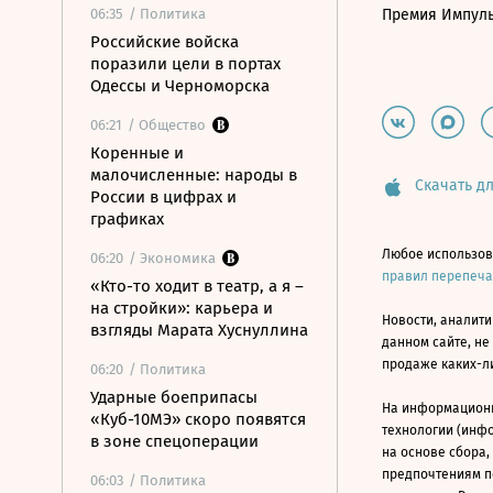
06:35
/ Политика
Премия Импул
Российские войска
поразили цели в портах
Одессы и Черноморска
06:21
/ Общество
Коренные и
малочисленные: народы в
Скачать дл
России в цифрах и
графиках
Любое использов
06:20
/ Экономика
правил перепеч
«Кто-то ходит в театр, а я –
на стройки»: карьера и
Новости, аналити
взгляды Марата Хуснуллина
данном сайте, не
продаже каких-л
06:20
/ Политика
Ударные боеприпасы
На информацион
«Куб-10МЭ» скоро появятся
технологии (инф
в зоне спецоперации
на основе сбора,
предпочтениям п
06:03
/ Политика