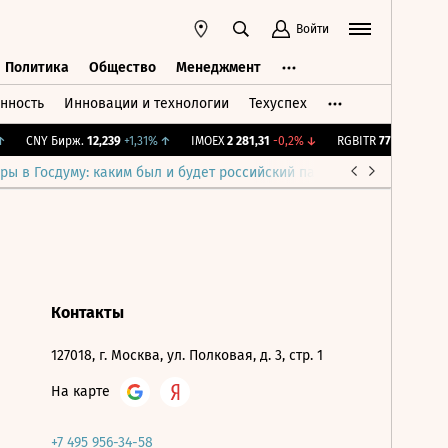
Войти
Политика
Общество
Менеджмент
нность
Инновации и технологии
Техуспех
ть
Политика
Общество
Менеджмент
CNY Бирж.
12,239
+1,31%
↑
IMOEX
2 281,31
-0,2%
↓
RGBITR
777,54
+0,25%
ры в Госдуму: каким был и будет российский парламент
Война н
Контакты
127018, г. Москва, ул. Полковая, д. 3, стр. 1
На карте
+7 495 956-34-58