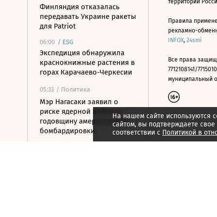
территории Росс
Финляндия отказалась
передавать Украине ракеты
Правила примене
для Patriot
рекламно-обменно
INFOX
,
24smi
06:00
/
ESG
Экспедиция обнаружила
Все права защищ
краснокнижные растения в
7712108141/7715010
горах Карачаево-Черкесии
муниципальный окр
05:33
/ Политика
Мэр Нагасаки заявил о
риске ядерной войны в
На нашем сайте используются c
годовщину американской
сайтом, вы подтверждаете свое
бомбардировки
соответствии с
Политикой в отн
05:10
/ Общество
Минпросвещения
утвердило новый перечень
учебников
04:30
/ Политика
Ночью над Россией сбито