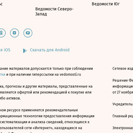
ьс
Ведомости Юг
Ведомости Северо-
Запад
я iOS
Скачать для Android
ание материалов допускается только при соблюдении
Сетевое изд
атки
и при наличии гиперссылки на vedomosti.ru
Решение Фе
ка, прогнозы и другие материалы, представленные на
информацио
 являются офертой или рекомендацией к покупке или
от 27 ноября
ибо активов.
Учредитель
ном ресурсе применяются рекомендательные
ормационные технологии предоставления информации
Главный ре
 систематизации и анализа сведений, относящихся к
ользователей сети «Интернет», находящихся на
Электронна