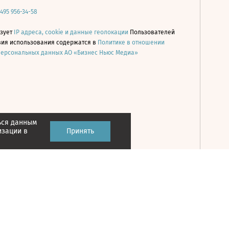
 495 956-34-58
ьзует
IP адреса, cookie и данные геолокации
Пользователей
овия использования содержатся в
Политике в отношении
персональных данных АО «Бизнес Ньюс Медиа»
ься данным
Принять
изации в