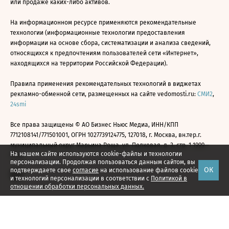
или продаже каких-либо активов.
На информационном ресурсе применяются рекомендательные
технологии (информационные технологии предоставления
информации на основе сбора, систематизации и анализа сведений,
относящихся к предпочтениям пользователей сети «Интернет»,
находящихся на территории Российской Федерации).
Правила применения рекомендательных технологий в виджетах
рекламно-обменной сети, размещенных на сайте vedomosti.ru:
СМИ2
,
24smi
Все права защищены © АО Бизнес Ньюс Медиа, ИНН/КПП
7712108141/771501001, ОГРН 1027739124775, 127018, г. Москва, вн.тер.г.
муниципальный округ Марьина Роща, ул. Полковая, д. 3, стр. 1 1999—
На нашем сайте используются cookie-файлы и технологии
2026
персонализации. Продолжая пользоваться данным сайтом, вы
ОК
подтверждаете свое
согласие
на использование файлов cookie
и технологий персонализации в соответствии с
Политикой в
отношении обработки персональных данных.