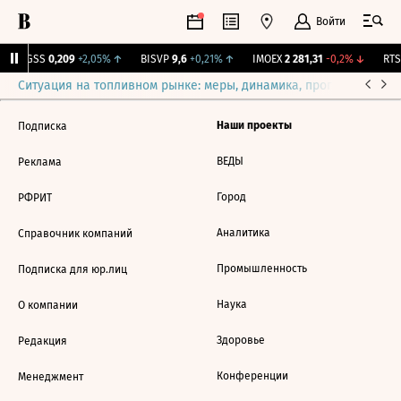
Войти
RGSS
0,209
+2,05%
↑
BISVP
9,6
+0,21%
↑
IMOEX
2 281,31
-0,2%
↓
RTSI
Ситуация на топливном рынке: меры, динамика, прогнозы
Выб
Наши проекты
Подписка
ВЕДЫ
Реклама
Город
РФРИТ
Аналитика
Справочник компаний
Промышленность
Подписка для юр.лиц
Наука
О компании
Здоровье
Редакция
Конференции
Менеджмент