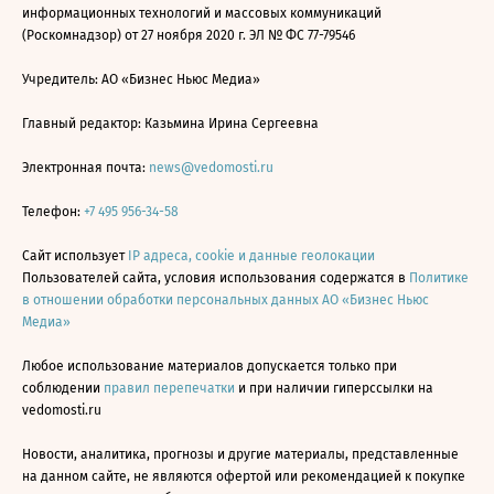
информационных технологий и массовых коммуникаций
(Роскомнадзор) от 27 ноября 2020 г. ЭЛ № ФС 77-79546
Учредитель: АО «Бизнес Ньюс Медиа»
Главный редактор: Казьмина Ирина Сергеевна
Электронная почта:
news@vedomosti.ru
Телефон:
+7 495 956-34-58
Сайт использует
IP адреса, cookie и данные геолокации
Пользователей сайта, условия использования содержатся в
Политике
в отношении обработки персональных данных АО «Бизнес Ньюс
Медиа»
Любое использование материалов допускается только при
соблюдении
правил перепечатки
и при наличии гиперссылки на
vedomosti.ru
Новости, аналитика, прогнозы и другие материалы, представленные
на данном сайте, не являются офертой или рекомендацией к покупке