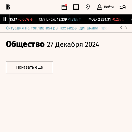
Войти
BI
115,17
-0,06%
↓
CNY Бирж.
12,239
+1,31%
↑
IMOEX
2 281,31
-0,2%
↓
RG
Ситуация на топливном рынке: меры, динамика, прогнозы
Выб
Общество
27 Декабря 2024
Показать еще