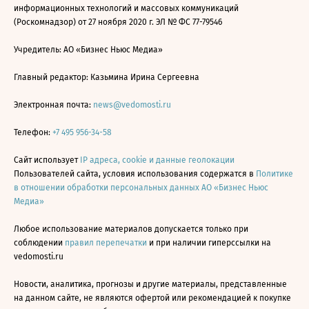
информационных технологий и массовых коммуникаций
(Роскомнадзор) от 27 ноября 2020 г. ЭЛ № ФС 77-79546
Учредитель: АО «Бизнес Ньюс Медиа»
Главный редактор: Казьмина Ирина Сергеевна
Электронная почта:
news@vedomosti.ru
Телефон:
+7 495 956-34-58
Сайт использует
IP адреса, cookie и данные геолокации
Пользователей сайта, условия использования содержатся в
Политике
в отношении обработки персональных данных АО «Бизнес Ньюс
Медиа»
Любое использование материалов допускается только при
соблюдении
правил перепечатки
и при наличии гиперссылки на
vedomosti.ru
Новости, аналитика, прогнозы и другие материалы, представленные
на данном сайте, не являются офертой или рекомендацией к покупке