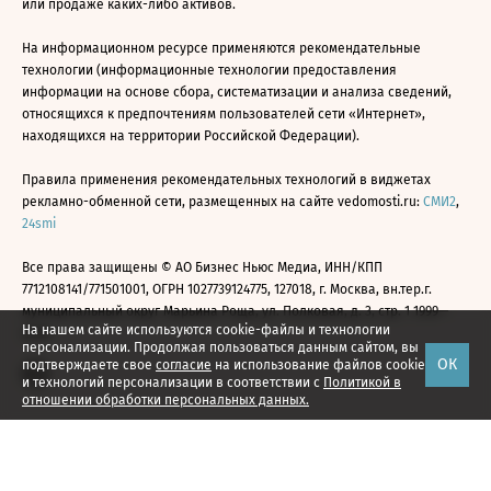
или продаже каких-либо активов.
На информационном ресурсе применяются рекомендательные
технологии (информационные технологии предоставления
информации на основе сбора, систематизации и анализа сведений,
относящихся к предпочтениям пользователей сети «Интернет»,
находящихся на территории Российской Федерации).
Правила применения рекомендательных технологий в виджетах
рекламно-обменной сети, размещенных на сайте vedomosti.ru:
СМИ2
,
24smi
Все права защищены © АО Бизнес Ньюс Медиа, ИНН/КПП
7712108141/771501001, ОГРН 1027739124775, 127018, г. Москва, вн.тер.г.
муниципальный округ Марьина Роща, ул. Полковая, д. 3, стр. 1 1999—
На нашем сайте используются cookie-файлы и технологии
2026
персонализации. Продолжая пользоваться данным сайтом, вы
ОК
подтверждаете свое
согласие
на использование файлов cookie
и технологий персонализации в соответствии с
Политикой в
отношении обработки персональных данных.