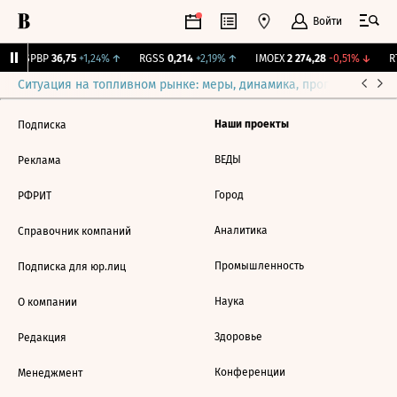
Войти
BSPBP
36,75
+1,24%
↑
RGSS
0,214
+2,19%
↑
IMOEX
2 274,28
-0,51%
↓
RT
Ситуация на топливном рынке: меры, динамика, прогнозы
Выб
Наши проекты
Подписка
ВЕДЫ
Реклама
Город
РФРИТ
Аналитика
Справочник компаний
Промышленность
Подписка для юр.лиц
Наука
О компании
Здоровье
Редакция
Конференции
Менеджмент