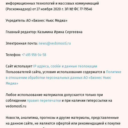
информационных технологий и массовых коммуникаций
(Роскомнадзор) от 27 ноября 2020 г. ЭЛ № ФС 77-79546
Учредитель: АО «Бизнес Ньюс Медиа»
Главный редактор: Казьмина Ирина Сергеевна
Электронная почта:
news@vedomosti.ru
Телефон:
+7 495 956-34-58
Сайт использует
IP адреса, cookie и данные геолокации
Пользователей сайта, условия использования содержатся в
Политике
в отношении обработки персональных данных АО «Бизнес Ньюс
Медиа»
Любое использование материалов допускается только при
соблюдении
правил перепечатки
и при наличии гиперссылки на
vedomosti.ru
Новости, аналитика, прогнозы и другие материалы, представленные
на данном сайте, не являются офертой или рекомендацией к покупке