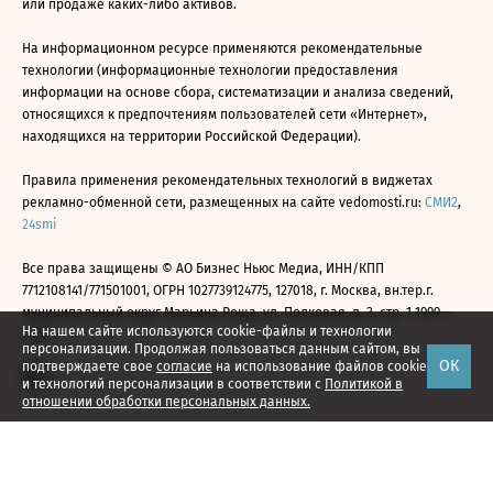
или продаже каких-либо активов.
На информационном ресурсе применяются рекомендательные
технологии (информационные технологии предоставления
информации на основе сбора, систематизации и анализа сведений,
относящихся к предпочтениям пользователей сети «Интернет»,
находящихся на территории Российской Федерации).
Правила применения рекомендательных технологий в виджетах
рекламно-обменной сети, размещенных на сайте vedomosti.ru:
СМИ2
,
24smi
Все права защищены © АО Бизнес Ньюс Медиа, ИНН/КПП
7712108141/771501001, ОГРН 1027739124775, 127018, г. Москва, вн.тер.г.
муниципальный округ Марьина Роща, ул. Полковая, д. 3, стр. 1 1999—
На нашем сайте используются cookie-файлы и технологии
2026
персонализации. Продолжая пользоваться данным сайтом, вы
ОК
подтверждаете свое
согласие
на использование файлов cookie
и технологий персонализации в соответствии с
Политикой в
отношении обработки персональных данных.