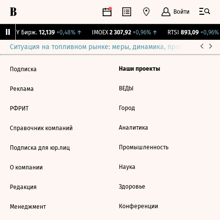
Войти
CNY Бирж.
12,139
+0,48%
↑
IMOEX
2 307,92
+0,96%
↑
RTSI
893,09
+0,96%
Ситуация на топливном рынке: меры, динамика, прогнозы
Выб
Наши проекты
Подписка
ВЕДЫ
Реклама
Город
РФРИТ
Аналитика
Справочник компаний
Промышленность
Подписка для юр.лиц
Наука
О компании
Здоровье
Редакция
Конференции
Менеджмент