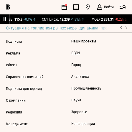
Войти
RGBI
115,3
+0,1%
↑
CNY Бирж.
12,239
+1,31%
↑
IMOEX
2 281,31
-0,2%
↓
Ситуация на топливном рынке: меры, динамика, прогнозы
Выб
Наши проекты
Подписка
ВЕДЫ
Реклама
Город
РФРИТ
Аналитика
Справочник компаний
Промышленность
Подписка для юр.лиц
Наука
О компании
Здоровье
Редакция
Конференции
Менеджмент