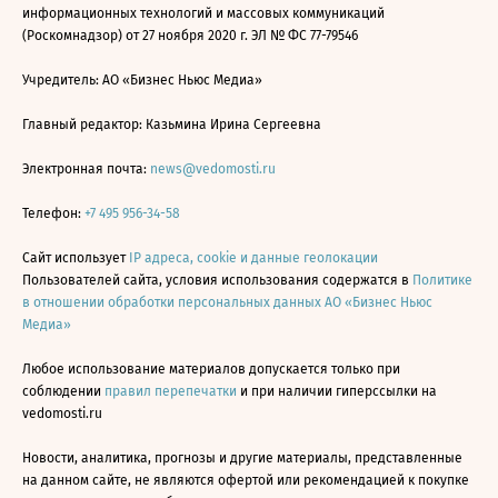
информационных технологий и массовых коммуникаций
(Роскомнадзор) от 27 ноября 2020 г. ЭЛ № ФС 77-79546
Учредитель: АО «Бизнес Ньюс Медиа»
Главный редактор: Казьмина Ирина Сергеевна
Электронная почта:
news@vedomosti.ru
Телефон:
+7 495 956-34-58
Сайт использует
IP адреса, cookie и данные геолокации
Пользователей сайта, условия использования содержатся в
Политике
в отношении обработки персональных данных АО «Бизнес Ньюс
Медиа»
Любое использование материалов допускается только при
соблюдении
правил перепечатки
и при наличии гиперссылки на
vedomosti.ru
Новости, аналитика, прогнозы и другие материалы, представленные
на данном сайте, не являются офертой или рекомендацией к покупке