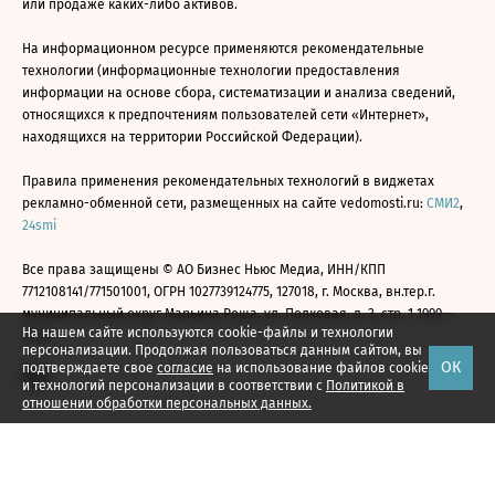
или продаже каких-либо активов.
На информационном ресурсе применяются рекомендательные
технологии (информационные технологии предоставления
информации на основе сбора, систематизации и анализа сведений,
относящихся к предпочтениям пользователей сети «Интернет»,
находящихся на территории Российской Федерации).
Правила применения рекомендательных технологий в виджетах
рекламно-обменной сети, размещенных на сайте vedomosti.ru:
СМИ2
,
24smi
Все права защищены © АО Бизнес Ньюс Медиа, ИНН/КПП
7712108141/771501001, ОГРН 1027739124775, 127018, г. Москва, вн.тер.г.
муниципальный округ Марьина Роща, ул. Полковая, д. 3, стр. 1 1999—
На нашем сайте используются cookie-файлы и технологии
2026
персонализации. Продолжая пользоваться данным сайтом, вы
ОК
подтверждаете свое
согласие
на использование файлов cookie
и технологий персонализации в соответствии с
Политикой в
отношении обработки персональных данных.