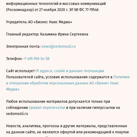
информационных технологий и массовых коммуникаций
(Роскомнадзор) от 27 ноября 2020 г. ЭЛ № ФС 77-79546
Учредитель: АО «Бизнес Ньюс Медиа»
Главный редактор: Казьмина Ирина Сергеевна
Электронная почта:
news@vedomosti.ru
Телефон:
+7 495 956-34-58
Сайт использует
IP адреса, cookie и данные геолокации
Пользователей сайта, условия использования содержатся в
Политике
в отношении обработки персональных данных АО «Бизнес Ньюс
Медиа»
Любое использование материалов допускается только при
соблюдении
правил перепечатки
и при наличии гиперссылки на
vedomosti.ru
Новости, аналитика, прогнозы и другие материалы, представленные
на данном сайте, не являются офертой или рекомендацией к покупке