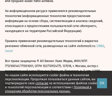
или продаже каких-либо активов.
На информационном ресурсе применяются рекомендательные
технологии (информационные технологии предоставления
информации на основе сбора, систематизации и анализа сведений,
относящихся к предпочтениям пользователей сети «Интернет»,
находящихся на территории Российской Федерации).
Правила применения рекомендательных технологий в виджетах
рекламно-обменной сети, размещенных на сайте vedomosti.ru:
СМИ2
,
24smi
Все права защищены © АО Бизнес Ньюс Медиа, ИНН/КПП
7712108141/771501001, ОГРН 1027739124775, 127018, г. Москва, вн.тер.г.
муниципальный округ Марьина Роща, ул. Полковая, д. 3, стр. 1 1999—
На нашем сайте используются cookie-файлы и технологии
2026
персонализации. Продолжая пользоваться данным сайтом, вы
ОК
подтверждаете свое
согласие
на использование файлов cookie
и технологий персонализации в соответствии с
Политикой в
отношении обработки персональных данных.