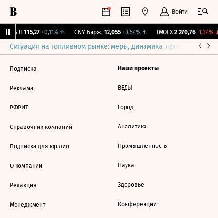
Войти
RGBI
115,27
+0,11%
↑
CNY Бирж.
12,055
+0,54%
↑
IMOEX
2 270,76
-1,34%
↓
Ситуация на топливном рынке: меры, динамика, прогнозы
Выб
Наши проекты
Подписка
ВЕДЫ
Реклама
Город
РФРИТ
Аналитика
Справочник компаний
Промышленность
Подписка для юр.лиц
Наука
О компании
Здоровье
Редакция
Конференции
Менеджмент