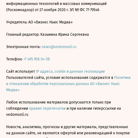
информационных технологий и массовых коммуникаций
(Роскомнадзор) от 27 ноября 2020 г. ЭЛ № ФС 77-79546
Учредитель: АО «Бизнес Ньюс Медиа»
Главный редактор: Казьмина Ирина Сергеевна
Электронная почта:
news@vedomosti.ru
Телефон:
+7 495 956-34-58
Сайт использует
IP адреса, cookie и данные геолокации
Пользователей сайта, условия использования содержатся в
Политике
в отношении обработки персональных данных АО «Бизнес Ньюс
Медиа»
Любое использование материалов допускается только при
соблюдении
правил перепечатки
и при наличии гиперссылки на
vedomosti.ru
Новости, аналитика, прогнозы и другие материалы, представленные
на данном сайте, не являются офертой или рекомендацией к покупке