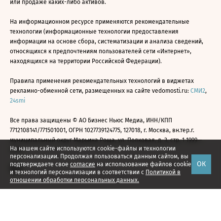
или продаже каких-либо активов.
На информационном ресурсе применяются рекомендательные
технологии (информационные технологии предоставления
информации на основе сбора, систематизации и анализа сведений,
относящихся к предпочтениям пользователей сети «Интернет»,
находящихся на территории Российской Федерации).
Правила применения рекомендательных технологий в виджетах
рекламно-обменной сети, размещенных на сайте vedomosti.ru:
СМИ2
,
24smi
Все права защищены © АО Бизнес Ньюс Медиа, ИНН/КПП
7712108141/771501001, ОГРН 1027739124775, 127018, г. Москва, вн.тер.г.
муниципальный округ Марьина Роща, ул. Полковая, д. 3, стр. 1 1999—
На нашем сайте используются cookie-файлы и технологии
2026
персонализации. Продолжая пользоваться данным сайтом, вы
ОК
подтверждаете свое
согласие
на использование файлов cookie
и технологий персонализации в соответствии с
Политикой в
отношении обработки персональных данных.