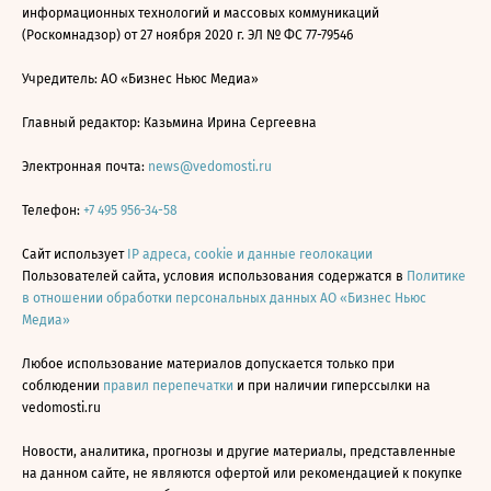
информационных технологий и массовых коммуникаций
(Роскомнадзор) от 27 ноября 2020 г. ЭЛ № ФС 77-79546
Учредитель: АО «Бизнес Ньюс Медиа»
Главный редактор: Казьмина Ирина Сергеевна
Электронная почта:
news@vedomosti.ru
Телефон:
+7 495 956-34-58
Сайт использует
IP адреса, cookie и данные геолокации
Пользователей сайта, условия использования содержатся в
Политике
в отношении обработки персональных данных АО «Бизнес Ньюс
Медиа»
Любое использование материалов допускается только при
соблюдении
правил перепечатки
и при наличии гиперссылки на
vedomosti.ru
Новости, аналитика, прогнозы и другие материалы, представленные
на данном сайте, не являются офертой или рекомендацией к покупке