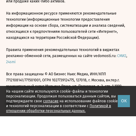
или продаже каких-либо активов.
На информационном ресурсе применяются рекомендательные
технологии (информационные технологии предоставления
информации на основе сбора, систематизации и анализа сведений,
относящихся к предпочтениям пользователей сети «Интернет»,
находящихся на территории Российской Федерации).
Правила применения рекомендательных технологий в виджетах
рекламно-обменной сети, размещенных на сайте vedomosti.ru:
СМИ2
,
24smi
Все права защищены © АО Бизнес Ньюс Медиа, ИНН/КПП
7712108141/771501001, ОГРН 1027739124775, 127018, г. Москва, вн.тер.г.
муниципальный округ Марьина Роща, ул. Полковая, д. 3, стр. 1 1999—
На нашем сайте используются cookie-файлы и технологии
2026
персонализации. Продолжая пользоваться данным сайтом, вы
ОК
подтверждаете свое
согласие
на использование файлов cookie
и технологий персонализации в соответствии с
Политикой в
отношении обработки персональных данных.