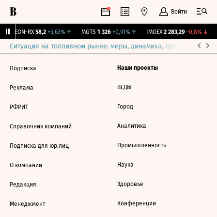
Войти
VEON-RX
58,2
+5,63%
↑
MGTS
1 326
+0,91%
↑
IMOEX
2 283,29
-0,8%
↓
Ситуация на топливном рынке: меры, динамика, прогнозы
Выб
Наши проекты
Подписка
ВЕДЫ
Реклама
Город
РФРИТ
Аналитика
Справочник компаний
Промышленность
Подписка для юр.лиц
Наука
О компании
Здоровье
Редакция
Конференции
Менеджмент