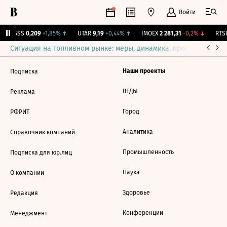
Войти
RGSS
0,209
+1,85%
↑
UTAR
9,19
+0,44%
↑
IMOEX
2 281,31
-0,2%
↓
RTSI
Ситуация на топливном рынке: меры, динамика, прогнозы
Выб
Наши проекты
Подписка
ВЕДЫ
Реклама
Город
РФРИТ
Аналитика
Справочник компаний
Промышленность
Подписка для юр.лиц
Наука
О компании
Здоровье
Редакция
Конференции
Менеджмент