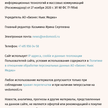
информационных технологий и массовых коммуникаций
(Роскомнадзор) от 27 ноября 2020 г. ЭЛ № ФС 77-79546
Учредитель: АО «Бизнес Ньюс Медиа»
Главный редактор: Казьмина Ирина Сергеевна
Электронная почта:
news@vedomosti.ru
Телефон:
+7 495 956-34-58
Сайт использует
IP адреса, cookie и данные геолокации
Пользователей сайта, условия использования содержатся в
Политике
в отношении обработки персональных данных АО «Бизнес Ньюс
Медиа»
Любое использование материалов допускается только при
соблюдении
правил перепечатки
и при наличии гиперссылки на
vedomosti.ru
Новости, аналитика, прогнозы и другие материалы, представленные
на данном сайте, не являются офертой или рекомендацией к покупке