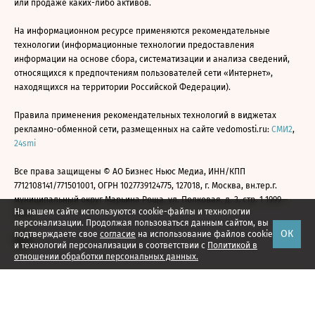
или продаже каких-либо активов.
На информационном ресурсе применяются рекомендательные
технологии (информационные технологии предоставления
информации на основе сбора, систематизации и анализа сведений,
относящихся к предпочтениям пользователей сети «Интернет»,
находящихся на территории Российской Федерации).
Правила применения рекомендательных технологий в виджетах
рекламно-обменной сети, размещенных на сайте vedomosti.ru:
СМИ2
,
24smi
Все права защищены © АО Бизнес Ньюс Медиа, ИНН/КПП
7712108141/771501001, ОГРН 1027739124775, 127018, г. Москва, вн.тер.г.
муниципальный округ Марьина Роща, ул. Полковая, д. 3, стр. 1 1999—
На нашем сайте используются cookie-файлы и технологии
2026
персонализации. Продолжая пользоваться данным сайтом, вы
ОК
подтверждаете свое
согласие
на использование файлов cookie
и технологий персонализации в соответствии с
Политикой в
отношении обработки персональных данных.