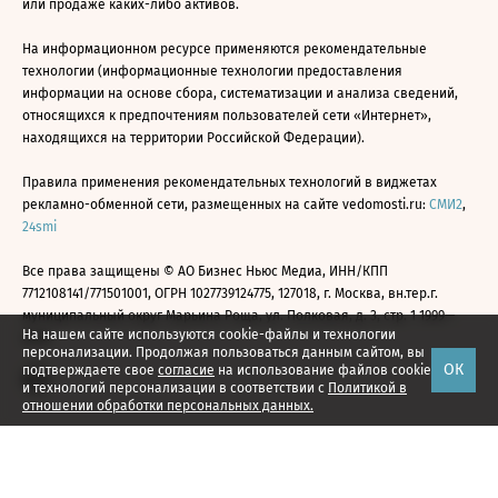
или продаже каких-либо активов.
На информационном ресурсе применяются рекомендательные
технологии (информационные технологии предоставления
информации на основе сбора, систематизации и анализа сведений,
относящихся к предпочтениям пользователей сети «Интернет»,
находящихся на территории Российской Федерации).
Правила применения рекомендательных технологий в виджетах
рекламно-обменной сети, размещенных на сайте vedomosti.ru:
СМИ2
,
24smi
Все права защищены © АО Бизнес Ньюс Медиа, ИНН/КПП
7712108141/771501001, ОГРН 1027739124775, 127018, г. Москва, вн.тер.г.
муниципальный округ Марьина Роща, ул. Полковая, д. 3, стр. 1 1999—
На нашем сайте используются cookie-файлы и технологии
2026
персонализации. Продолжая пользоваться данным сайтом, вы
ОК
подтверждаете свое
согласие
на использование файлов cookie
и технологий персонализации в соответствии с
Политикой в
отношении обработки персональных данных.