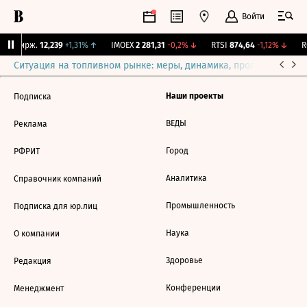
Войти
NY Бирж.
12,239
+1,31%
↑
IMOEX
2 281,31
-0,2%
↓
RTSI
874,64
-1,12%
↓
RG
Ситуация на топливном рынке: меры, динамика, прогнозы
Выб
Наши проекты
Подписка
ВЕДЫ
Реклама
Город
РФРИТ
Аналитика
Справочник компаний
Промышленность
Подписка для юр.лиц
Наука
О компании
Здоровье
Редакция
Конференции
Менеджмент