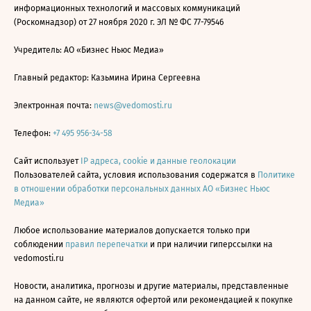
информационных технологий и массовых коммуникаций
(Роскомнадзор) от 27 ноября 2020 г. ЭЛ № ФС 77-79546
Учредитель: АО «Бизнес Ньюс Медиа»
Главный редактор: Казьмина Ирина Сергеевна
Электронная почта:
news@vedomosti.ru
Телефон:
+7 495 956-34-58
Сайт использует
IP адреса, cookie и данные геолокации
Пользователей сайта, условия использования содержатся в
Политике
в отношении обработки персональных данных АО «Бизнес Ньюс
Медиа»
Любое использование материалов допускается только при
соблюдении
правил перепечатки
и при наличии гиперссылки на
vedomosti.ru
Новости, аналитика, прогнозы и другие материалы, представленные
на данном сайте, не являются офертой или рекомендацией к покупке