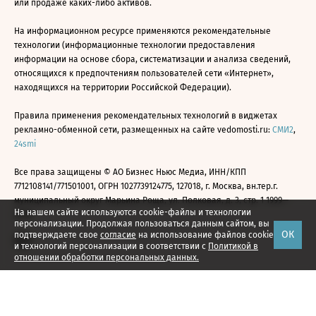
или продаже каких-либо активов.
На информационном ресурсе применяются рекомендательные
технологии (информационные технологии предоставления
информации на основе сбора, систематизации и анализа сведений,
относящихся к предпочтениям пользователей сети «Интернет»,
находящихся на территории Российской Федерации).
Правила применения рекомендательных технологий в виджетах
рекламно-обменной сети, размещенных на сайте vedomosti.ru:
СМИ2
,
24smi
Все права защищены © АО Бизнес Ньюс Медиа, ИНН/КПП
7712108141/771501001, ОГРН 1027739124775, 127018, г. Москва, вн.тер.г.
муниципальный округ Марьина Роща, ул. Полковая, д. 3, стр. 1 1999—
На нашем сайте используются cookie-файлы и технологии
2026
персонализации. Продолжая пользоваться данным сайтом, вы
ОК
подтверждаете свое
согласие
на использование файлов cookie
и технологий персонализации в соответствии с
Политикой в
отношении обработки персональных данных.