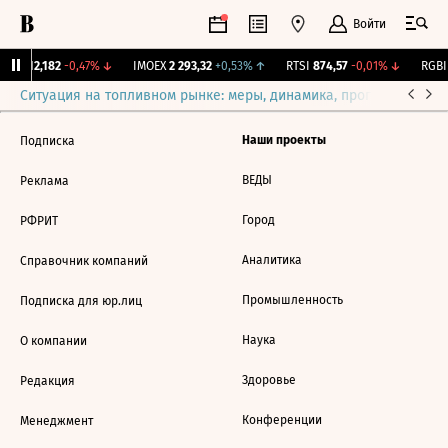
Войти
рж.
12,182
-0,47%
↓
IMOEX
2 293,32
+0,53%
↑
RTSI
874,57
-0,01%
↓
RGBI
Ситуация на топливном рынке: меры, динамика, прогнозы
Выб
Наши проекты
Подписка
ВЕДЫ
Реклама
Город
РФРИТ
Аналитика
Справочник компаний
Промышленность
Подписка для юр.лиц
Наука
О компании
Здоровье
Редакция
Конференции
Менеджмент