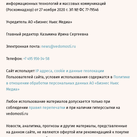
информационных технологий и массовых коммуникаций
(Роскомнадзор) от 27 ноября 2020 г. ЭЛ № ФС 77-79546
Учредитель: АО «Бизнес Ньюс Медиа»
Главный редактор: Казьмина Ирина Сергеевна
Электронная почта:
news@vedomosti.ru
Телефон:
+7 495 956-34-58
Сайт использует
IP адреса, cookie и данные геолокации
Пользователей сайта, условия использования содержатся в
Политике
в отношении обработки персональных данных АО «Бизнес Ньюс
Медиа»
Любое использование материалов допускается только при
соблюдении
правил перепечатки
и при наличии гиперссылки на
vedomosti.ru
Новости, аналитика, прогнозы и другие материалы, представленные
на данном сайте, не являются офертой или рекомендацией к покупке