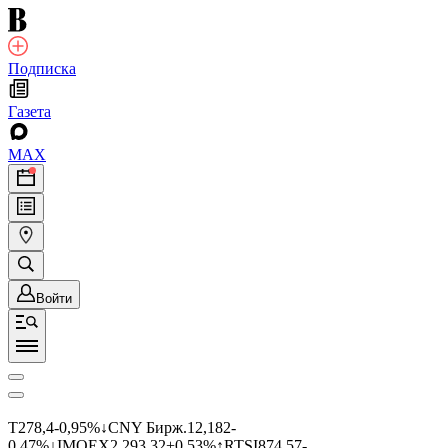
Подписка
Газета
MAX
Войти
T
278,4
-0,95%
↓
CNY Бирж.
12,182
-
0,47%
↓
IMOEX
2 293,32
+0,53%
↑
RTSI
874,57
-