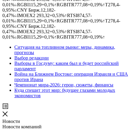
0,01%
↓
RGBI
115,29
+0,1%
↑
RGBITR
777,08
+0,19%
↑
T
278,4
-
0,95%
↓
CNY Бирж.
12,182
-
0,47%
↓
IMOEX
2 293,32
+0,53%
↑
RTSI
874,57
-
0,01%
↓
RGBI
115,29
+0,1%
↑
RGBITR
777,08
+0,19%
↑
T
278,4
-
0,95%
↓
CNY Бирж.
12,182
-
0,47%
↓
IMOEX
2 293,32
+0,53%
↑
RTSI
874,57
-
0,01%
↓
RGBI
115,29
+0,1%
↑
RGBITR
777,08
+0,19%
↑
Ситуация на топливном рынке: меры, динамика,
прогнозы
Выбор редакции
Выборы в Госдуму: каким был и будет российский
парламент
Война на Ближнем Востоке: операция Израиля и США
против Ирана
Чемпионат мира-2026: герои, сюжеты, финансы
Куда спешит этот мир: будущее глазами молодых
экономистов
Новости
Новости компаний