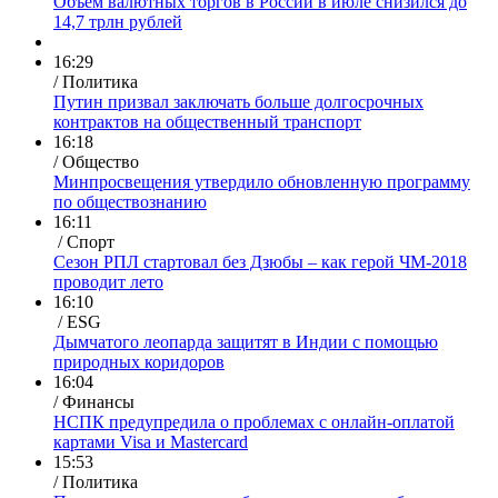
Объем валютных торгов в России в июле снизился до
14,7 трлн рублей
16:29
/ Политика
Путин призвал заключать больше долгосрочных
контрактов на общественный транспорт
16:18
/ Общество
Минпросвещения утвердило обновленную программу
по обществознанию
16:11
/
Спорт
Сезон РПЛ стартовал без Дзюбы – как герой ЧМ-2018
проводит лето
16:10
/
ESG
Дымчатого леопарда защитят в Индии с помощью
природных коридоров
16:04
/ Финансы
НСПК предупредила о проблемах с онлайн-оплатой
картами Visa и Mastercard
15:53
/ Политика