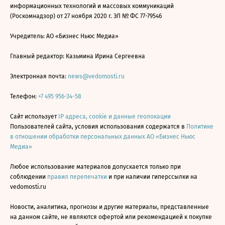
информационных технологий и массовых коммуникаций
(Роскомнадзор) от 27 ноября 2020 г. ЭЛ № ФС 77-79546
Учредитель: АО «Бизнес Ньюс Медиа»
Главный редактор: Казьмина Ирина Сергеевна
Электронная почта:
news@vedomosti.ru
Телефон:
+7 495 956-34-58
Сайт использует
IP адреса, cookie и данные геолокации
Пользователей сайта, условия использования содержатся в
Политике
в отношении обработки персональных данных АО «Бизнес Ньюс
Медиа»
Любое использование материалов допускается только при
соблюдении
правил перепечатки
и при наличии гиперссылки на
vedomosti.ru
Новости, аналитика, прогнозы и другие материалы, представленные
на данном сайте, не являются офертой или рекомендацией к покупке