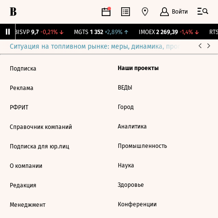
Войти
↑
BISVP
9,7
-0,21%
↓
MGTS
1 352
+2,89%
↑
IMOEX
2 269,39
-1,4%
↓
RTS
Ситуация на топливном рынке: меры, динамика, прогнозы
Выб
Наши проекты
Подписка
ВЕДЫ
Реклама
Город
РФРИТ
Аналитика
Справочник компаний
Промышленность
Подписка для юр.лиц
Наука
О компании
Здоровье
Редакция
Конференции
Менеджмент