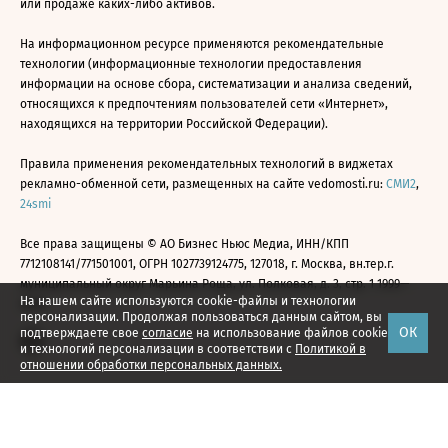
или продаже каких-либо активов.
На информационном ресурсе применяются рекомендательные
технологии (информационные технологии предоставления
информации на основе сбора, систематизации и анализа сведений,
относящихся к предпочтениям пользователей сети «Интернет»,
находящихся на территории Российской Федерации).
Правила применения рекомендательных технологий в виджетах
рекламно-обменной сети, размещенных на сайте vedomosti.ru:
СМИ2
,
24smi
Все права защищены © АО Бизнес Ньюс Медиа, ИНН/КПП
7712108141/771501001, ОГРН 1027739124775, 127018, г. Москва, вн.тер.г.
муниципальный округ Марьина Роща, ул. Полковая, д. 3, стр. 1 1999—
На нашем сайте используются cookie-файлы и технологии
2026
персонализации. Продолжая пользоваться данным сайтом, вы
ОК
подтверждаете свое
согласие
на использование файлов cookie
и технологий персонализации в соответствии с
Политикой в
отношении обработки персональных данных.