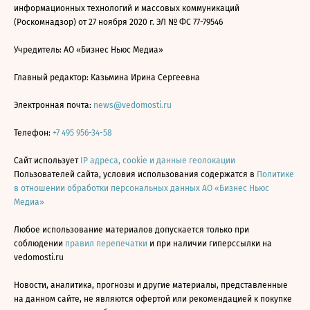
информационных технологий и массовых коммуникаций
(Роскомнадзор) от 27 ноября 2020 г. ЭЛ № ФС 77-79546
Учредитель: АО «Бизнес Ньюс Медиа»
Главный редактор: Казьмина Ирина Сергеевна
Электронная почта:
news@vedomosti.ru
Телефон:
+7 495 956-34-58
Сайт использует
IP адреса, cookie и данные геолокации
Пользователей сайта, условия использования содержатся в
Политике
в отношении обработки персональных данных АО «Бизнес Ньюс
Медиа»
Любое использование материалов допускается только при
соблюдении
правил перепечатки
и при наличии гиперссылки на
vedomosti.ru
Новости, аналитика, прогнозы и другие материалы, представленные
на данном сайте, не являются офертой или рекомендацией к покупке