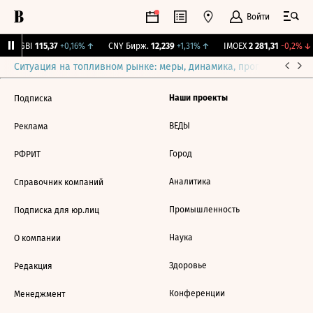
Войти
RGBI
115,37
+0,16%
↑
CNY Бирж.
12,239
+1,31%
↑
IMOEX
2 281,31
-0,2%
↓
Ситуация на топливном рынке: меры, динамика, прогнозы
Выб
Наши проекты
Подписка
ВЕДЫ
Реклама
Город
РФРИТ
Аналитика
Справочник компаний
Промышленность
Подписка для юр.лиц
Наука
О компании
Здоровье
Редакция
Конференции
Менеджмент