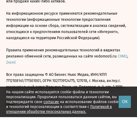
или продаже каких-либо активов.
На информационном ресурсе применяются рекомендательные
технологии (информационные технологии предоставления
информации на основе сбора, систематизации и анализа сведений,
относящихся к предпочтениям пользователей сети «Интернет»,
находящихся на территории Российской Федерации).
Правила применения рекомендательных технологий в виджетах
рекламно-обменной сети, размещенных на сайте vedomosti.ru:
СМИ2
,
24smi
Все права защищены © АО Бизнес Ньюс Медиа, ИНН/КПП
7712108141/771501001, ОГРН 1027739124775, 127018, г. Москва, вн.тер.г.
муниципальный округ Марьина Роща, ул. Полковая, д. 3, стр. 1 1999—
На нашем сайте используются cookie-файлы и технологии
2026
персонализации. Продолжая пользоваться данным сайтом, вы
ОК
подтверждаете свое
согласие
на использование файлов cookie
и технологий персонализации в соответствии с
Политикой в
отношении обработки персональных данных.