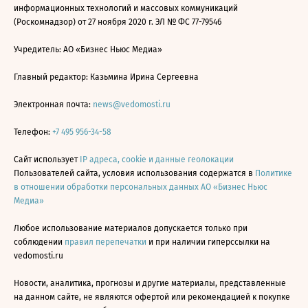
информационных технологий и массовых коммуникаций
(Роскомнадзор) от 27 ноября 2020 г. ЭЛ № ФС 77-79546
Учредитель: АО «Бизнес Ньюс Медиа»
Главный редактор: Казьмина Ирина Сергеевна
Электронная почта:
news@vedomosti.ru
Телефон:
+7 495 956-34-58
Сайт использует
IP адреса, cookie и данные геолокации
Пользователей сайта, условия использования содержатся в
Политике
в отношении обработки персональных данных АО «Бизнес Ньюс
Медиа»
Любое использование материалов допускается только при
соблюдении
правил перепечатки
и при наличии гиперссылки на
vedomosti.ru
Новости, аналитика, прогнозы и другие материалы, представленные
на данном сайте, не являются офертой или рекомендацией к покупке