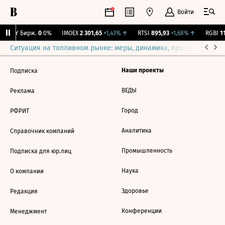
Войти
CNY Бирж.
0
0%
IMOEX
2 301,65
+1,43%
↑
RTSI
895,93
+1,68%
↑
RGBI
11
Ситуация на топливном рынке: меры, динамика, прогнозы
Выб
Наши проекты
Подписка
ВЕДЫ
Реклама
Город
РФРИТ
Аналитика
Справочник компаний
Промышленность
Подписка для юр.лиц
Наука
О компании
Здоровье
Редакция
Конференции
Менеджмент