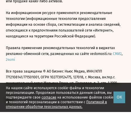
или продаже каких-либо активов.
На информационном ресурсе применяются рекомендательные
технологии (информационные технологии предоставления
информации на основе сбора, систематизации и анализа сведений,
относящихся к предпочтениям пользователей сети «Интернет»,
находящихся на территории Российской Федерации).
Правила применения рекомендательных технологий в виджетах
рекламно-обменной сети, размещенных на сайте vedomosti.ru:
СМИ2
,
24smi
Все права защищены © АО Бизнес Ньюс Медиа, ИНН/КПП
7712108141/771501001, ОГРН 1027739124775, 127018, г. Москва, вн.тер.г.
муниципальный округ Марьина Роща, ул. Полковая, д. 3, стр. 1 1999—
На нашем сайте используются cookie-файлы и технологии
2026
персонализации. Продолжая пользоваться данным сайтом, вы
ОК
подтверждаете свое
согласие
на использование файлов cookie
и технологий персонализации в соответствии с
Политикой в
отношении обработки персональных данных.