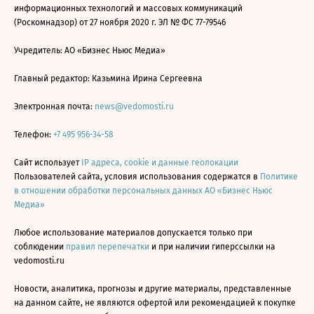
информационных технологий и массовых коммуникаций
(Роскомнадзор) от 27 ноября 2020 г. ЭЛ № ФС 77-79546
Учредитель: АО «Бизнес Ньюс Медиа»
Главный редактор: Казьмина Ирина Сергеевна
Электронная почта:
news@vedomosti.ru
Телефон:
+7 495 956-34-58
Сайт использует
IP адреса, cookie и данные геолокации
Пользователей сайта, условия использования содержатся в
Политике
в отношении обработки персональных данных АО «Бизнес Ньюс
Медиа»
Любое использование материалов допускается только при
соблюдении
правил перепечатки
и при наличии гиперссылки на
vedomosti.ru
Новости, аналитика, прогнозы и другие материалы, представленные
на данном сайте, не являются офертой или рекомендацией к покупке