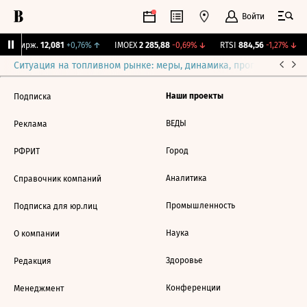
Войти
NY Бирж.
12,081
+0,76%
↑
IMOEX
2 285,88
-0,69%
↓
RTSI
884,56
-1,27%
↓
Ситуация на топливном рынке: меры, динамика, прогнозы
Выб
Наши проекты
Подписка
ВЕДЫ
Реклама
Город
РФРИТ
Аналитика
Справочник компаний
Промышленность
Подписка для юр.лиц
Наука
О компании
Здоровье
Редакция
Конференции
Менеджмент