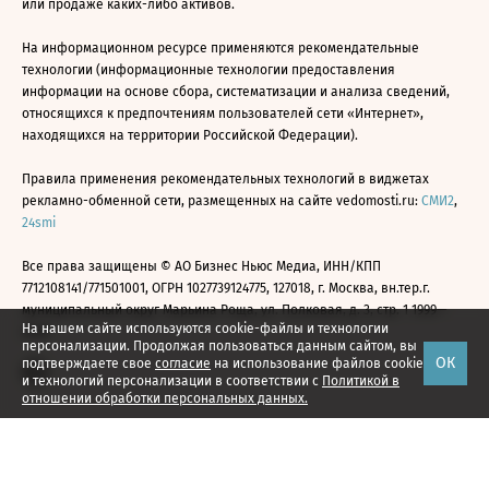
или продаже каких-либо активов.
На информационном ресурсе применяются рекомендательные
технологии (информационные технологии предоставления
информации на основе сбора, систематизации и анализа сведений,
относящихся к предпочтениям пользователей сети «Интернет»,
находящихся на территории Российской Федерации).
Правила применения рекомендательных технологий в виджетах
рекламно-обменной сети, размещенных на сайте vedomosti.ru:
СМИ2
,
24smi
Все права защищены © АО Бизнес Ньюс Медиа, ИНН/КПП
7712108141/771501001, ОГРН 1027739124775, 127018, г. Москва, вн.тер.г.
муниципальный округ Марьина Роща, ул. Полковая, д. 3, стр. 1 1999—
На нашем сайте используются cookie-файлы и технологии
2026
персонализации. Продолжая пользоваться данным сайтом, вы
ОК
подтверждаете свое
согласие
на использование файлов cookie
и технологий персонализации в соответствии с
Политикой в
отношении обработки персональных данных.