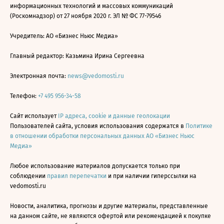
информационных технологий и массовых коммуникаций
(Роскомнадзор) от 27 ноября 2020 г. ЭЛ № ФС 77-79546
Учредитель: АО «Бизнес Ньюс Медиа»
Главный редактор: Казьмина Ирина Сергеевна
Электронная почта:
news@vedomosti.ru
Телефон:
+7 495 956-34-58
Сайт использует
IP адреса, cookie и данные геолокации
Пользователей сайта, условия использования содержатся в
Политике
в отношении обработки персональных данных АО «Бизнес Ньюс
Медиа»
Любое использование материалов допускается только при
соблюдении
правил перепечатки
и при наличии гиперссылки на
vedomosti.ru
Новости, аналитика, прогнозы и другие материалы, представленные
на данном сайте, не являются офертой или рекомендацией к покупке