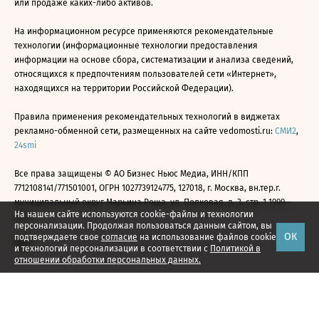
или продаже каких-либо активов.
На информационном ресурсе применяются рекомендательные
технологии (информационные технологии предоставления
информации на основе сбора, систематизации и анализа сведений,
относящихся к предпочтениям пользователей сети «Интернет»,
находящихся на территории Российской Федерации).
Правила применения рекомендательных технологий в виджетах
рекламно-обменной сети, размещенных на сайте vedomosti.ru:
СМИ2
,
24smi
Все права защищены © АО Бизнес Ньюс Медиа, ИНН/КПП
7712108141/771501001, ОГРН 1027739124775, 127018, г. Москва, вн.тер.г.
муниципальный округ Марьина Роща, ул. Полковая, д. 3, стр. 1 1999—
На нашем сайте используются cookie-файлы и технологии
2026
персонализации. Продолжая пользоваться данным сайтом, вы
ОК
подтверждаете свое
согласие
на использование файлов cookie
и технологий персонализации в соответствии с
Политикой в
отношении обработки персональных данных.