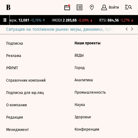
Войти
CNY Бирж.
12,081
+0,76%
↑
IMOEX
2 285,88
-0,69%
↓
RTSI
884,56
-1,27%
↓
Ситуация на топливном рынке: меры, динамика, прогнозы
Выб
Наши проекты
Подписка
ВЕДЫ
Реклама
Город
РФРИТ
Аналитика
Справочник компаний
Промышленность
Подписка для юр.лиц
Наука
О компании
Здоровье
Редакция
Конференции
Менеджмент