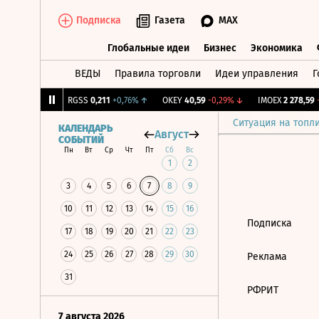
Подписка
Газета
MAX
Глобальные идеи
Бизнес
Экономика
ВЕДЫ
Правила торговли
Идеи управления
Г
Глобальные идеи
Бизнес
Экономик
176
+0,78%
↑
RGSS
0,211
+0,76%
↑
OKEY
40,59
-0,29%
↓
IMOEX
2 278,59
-0
Ситуация на топл
КАЛЕНДАРЬ
Август
СОБЫТИЙ
Пн
Вт
Ср
Чт
Пт
Сб
Вс
1
2
3
4
5
6
7
8
9
10
11
12
13
14
15
16
Подписка
17
18
19
20
21
22
23
24
25
26
27
28
29
30
Реклама
31
РФРИТ
7 августа 2026