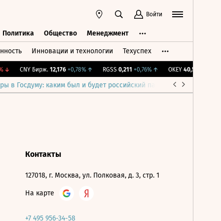
Войти
Политика
Общество
Менеджмент
нность
Инновации и технологии
Техуспех
ть
Политика
Общество
Менеджмент
↓
CNY Бирж.
12,176
+0,78%
↑
RGSS
0,211
+0,76%
↑
OKEY
40,59
-0,29%
↓
ры в Госдуму: каким был и будет российский парламент
Война н
Контакты
127018, г. Москва, ул. Полковая, д. 3, стр. 1
На карте
+7 495 956-34-58