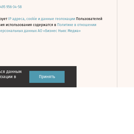
 495 956-34-58
ьзует
IP адреса, cookie и данные геолокации
Пользователей
овия использования содержатся в
Политике в отношении
персональных данных АО «Бизнес Ньюс Медиа»
ься данным
Принять
изации в