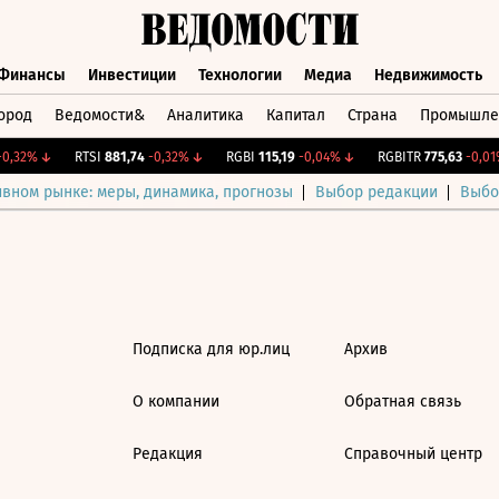
Финансы
Инвестиции
Технологии
Медиа
Недвижимость
ород
Ведомости&
Аналитика
Капитал
Страна
Промышле
а
Финансы
Инвестиции
Технологии
Медиа
Недвижимос
,32%
↓
RTSI
881,74
-0,32%
↓
RGBI
115,19
-0,04%
↓
RGBITR
775,63
-0,01%
ивном рынке: меры, динамика, прогнозы
Выбор редакции
Выбо
Подписка для юр.лиц
Архив
О компании
Обратная связь
Редакция
Справочный центр