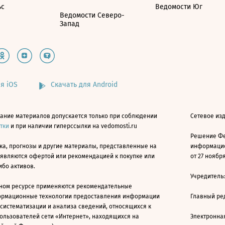
ьс
Ведомости Юг
Ведомости Северо-
Запад
я iOS
Скачать для Android
ание материалов допускается только при соблюдении
Сетевое изд
атки
и при наличии гиперссылки на vedomosti.ru
Решение Фе
ка, прогнозы и другие материалы, представленные на
информацио
 являются офертой или рекомендацией к покупке или
от 27 ноября
ибо активов.
Учредитель
ном ресурсе применяются рекомендательные
ормационные технологии предоставления информации
Главный ре
 систематизации и анализа сведений, относящихся к
ользователей сети «Интернет», находящихся на
Электронна