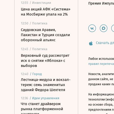
12:55
/ Инвестиции
Премия Импул
Цена акций АФК «Система»
на Мосбирже упала на 2%
12:50
/ Политика
Саудовская Аравия,
Пакистан и Турция создали
оборонный альянс
Скачать дл
12:45
/ Политика
Верховный суд рассмотрит
Любое использов
иск о снятии «Яблока» с
правил перепеч
выборов
12:40
/
Город
Новости, аналити
Лестница-медуза и вокзал-
данном сайте, не
терем: семь знаменитых
продаже каких-л
зданий Федора Шехтеля
На информацион
12:36
/
Идеи управления
технологии (инф
Что станет драйвером
на основе сбора,
рынка платформенной
предпочтениям п