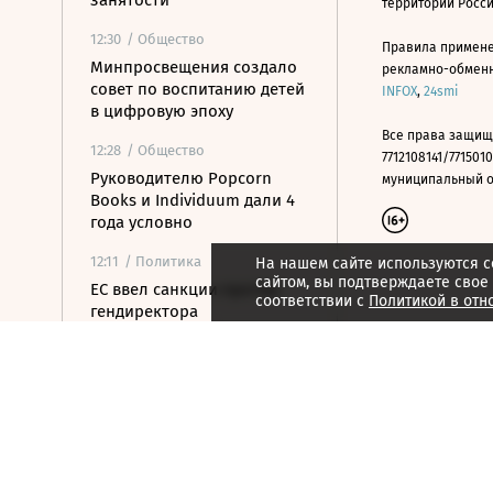
занятости
территории Росс
12:30
/ Общество
Правила примене
Минпросвещения создало
рекламно-обменно
совет по воспитанию детей
INFOX
,
24smi
в цифровую эпоху
Все права защищ
12:28
/ Общество
7712108141/7715010
Руководителю Popcorn
муниципальный окр
Books и Individuum дали 4
года условно
12:11
/ Политика
На нашем сайте используются c
сайтом, вы подтверждаете свое
ЕС ввел санкции против
соответствии с
Политикой в отн
гендиректора
серпуховского завода
«Металлист»
11:52
/ Общество
Минпромторг сохранит
действующий перечень
параллельного импорта