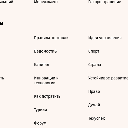
мпаний
Менеджмент
Распространение
ты
Правила торговли
Идеи управления
Ведомости&
Спорт
Капитал
Страна
ть
Инновации и
Устойчивое развити
технологии
Право
Как потратить
Думай
Туризм
Техуспех
Форум