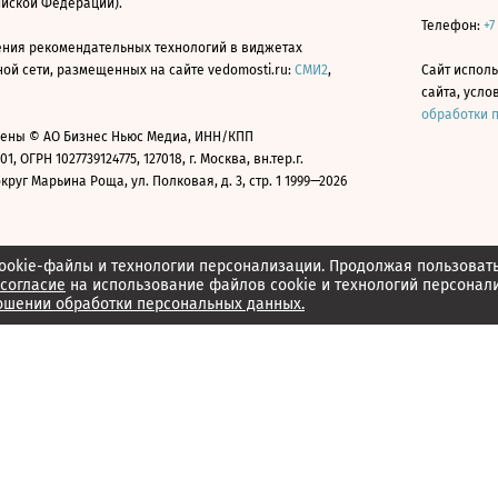
ийской Федерации).
Телефон:
+7
ния рекомендательных технологий в виджетах
й сети, размещенных на сайте vedomosti.ru:
СМИ2
,
Сайт испол
сайта, усл
обработки 
ены © АО Бизнес Ньюс Медиа, ИНН/КПП
01, ОГРН 1027739124775, 127018, г. Москва, вн.тер.г.
уг Марьина Роща, ул. Полковая, д. 3, стр. 1 1999—2026
ookie-файлы и технологии персонализации. Продолжая пользоват
согласие
на использование файлов cookie и технологий персонал
ошении обработки персональных данных.