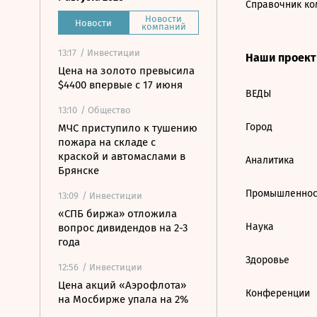
Справочник ко
Новости
Новости
компаний
13:17
/ Инвестиции
Наши проек
Цена на золото превысила
$4400 впервые с 17 июня
ВЕДЫ
13:10
/ Общество
Город
МЧС приступило к тушению
пожара на складе с
краской и автомаслами в
Аналитика
Брянске
Промышленнос
13:09
/ Инвестиции
«СПБ биржа» отложила
Наука
вопрос дивидендов на 2-3
года
Здоровье
12:56
/ Инвестиции
Цена акций «Аэрофлота»
Конференции
на Мосбирже упала на 2%