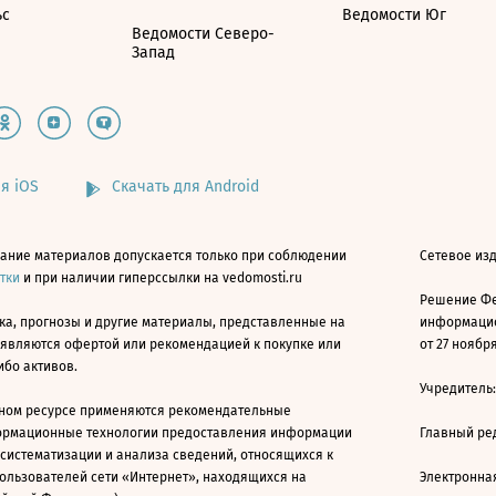
ьс
Ведомости Юг
Ведомости Северо-
Запад
я iOS
Скачать для Android
ание материалов допускается только при соблюдении
Сетевое изд
атки
и при наличии гиперссылки на vedomosti.ru
Решение Фе
ка, прогнозы и другие материалы, представленные на
информацио
 являются офертой или рекомендацией к покупке или
от 27 ноября
ибо активов.
Учредитель
ном ресурсе применяются рекомендательные
ормационные технологии предоставления информации
Главный ре
 систематизации и анализа сведений, относящихся к
ользователей сети «Интернет», находящихся на
Электронна