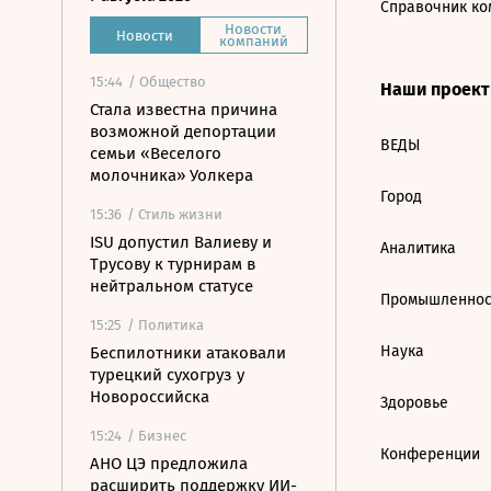
Справочник ко
Новости
Новости
компаний
15:44
/ Общество
Наши проек
Стала известна причина
возможной депортации
ВЕДЫ
семьи «Веселого
молочника» Уолкера
Город
15:36
/ Стиль жизни
ISU допустил Валиеву и
Аналитика
Трусову к турнирам в
нейтральном статусе
Промышленнос
15:25
/ Политика
Наука
Беспилотники атаковали
турецкий сухогруз у
Новороссийска
Здоровье
15:24
/ Бизнес
Конференции
АНО ЦЭ предложила
расширить поддержку ИИ-