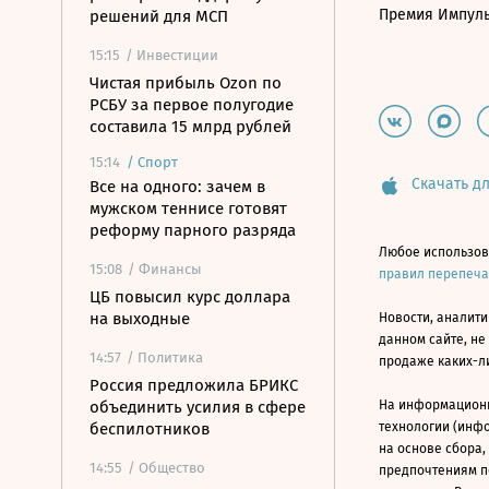
Премия Импул
решений для МСП
15:15
/ Инвестиции
Чистая прибыль Ozon по
РСБУ за первое полугодие
составила 15 млрд рублей
15:14
/
Спорт
Скачать дл
Все на одного: зачем в
мужском теннисе готовят
реформу парного разряда
Любое использов
15:08
/ Финансы
правил перепеч
ЦБ повысил курс доллара
на выходные
Новости, аналити
данном сайте, не
14:57
/ Политика
продаже каких-л
Россия предложила БРИКС
объединить усилия в сфере
На информацион
беспилотников
технологии (инф
на основе сбора,
14:55
/ Общество
предпочтениям п