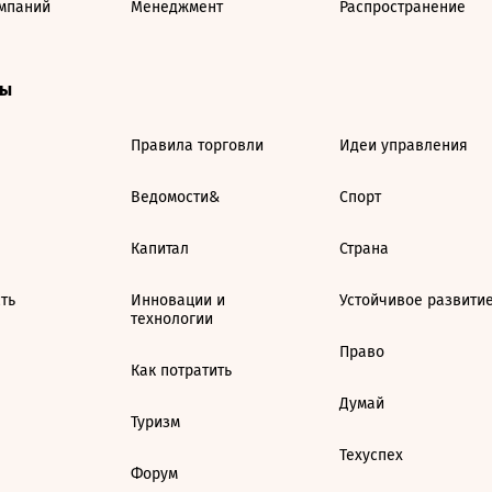
мпаний
Менеджмент
Распространение
ты
Правила торговли
Идеи управления
Ведомости&
Спорт
Капитал
Страна
ть
Инновации и
Устойчивое развити
технологии
Право
Как потратить
Думай
Туризм
Техуспех
Форум