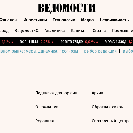
Финансы
Инвестиции
Технологии
Медиа
Недвижимость
ород
Ведомости&
Аналитика
Капитал
Страна
Промышле
а
Финансы
Инвестиции
Технологии
Медиа
Недвижимос
1,14%
↓
RGBI
115,18
-0,05%
↓
RGBITR
775,59
-0,02%
↓
MDMG
1 330,1
-1,2
ивном рынке: меры, динамика, прогнозы
Выбор редакции
Выбо
Подписка для юр.лиц
Архив
О компании
Обратная связь
Редакция
Справочный центр