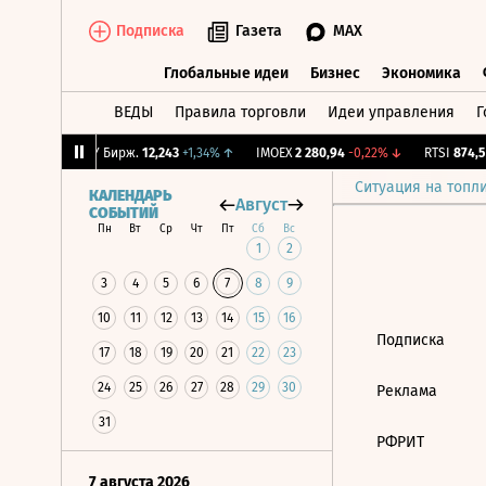
Подписка
Газета
MAX
Глобальные идеи
Бизнес
Экономика
ВЕДЫ
Правила торговли
Идеи управления
Г
Глобальные идеи
Бизнес
Экономик
1,26%
↓
CNY Бирж.
12,243
+1,34%
↑
IMOEX
2 280,94
-0,22%
↓
RTSI
874,5
-
Ситуация на топл
КАЛЕНДАРЬ
Август
СОБЫТИЙ
Пн
Вт
Ср
Чт
Пт
Сб
Вс
1
2
3
4
5
6
7
8
9
10
11
12
13
14
15
16
Подписка
17
18
19
20
21
22
23
24
25
26
27
28
29
30
Реклама
31
РФРИТ
7 августа 2026