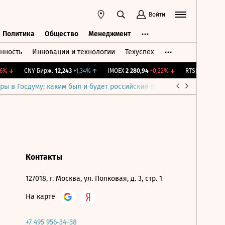
Войти
Политика
Общество
Менеджмент
нность
Инновации и технологии
Техуспех
ть
Политика
Общество
Менеджмент
6%
↓
CNY Бирж.
12,243
+1,34%
↑
IMOEX
2 280,94
-0,22%
↓
RTSI
874,5
-1,14
ры в Госдуму: каким был и будет российский парламент
Война н
Контакты
127018, г. Москва, ул. Полковая, д. 3, стр. 1
На карте
+7 495 956-34-58