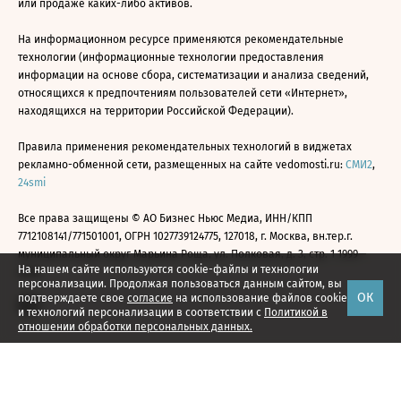
или продаже каких-либо активов.
На информационном ресурсе применяются рекомендательные
технологии (информационные технологии предоставления
информации на основе сбора, систематизации и анализа сведений,
относящихся к предпочтениям пользователей сети «Интернет»,
находящихся на территории Российской Федерации).
Правила применения рекомендательных технологий в виджетах
рекламно-обменной сети, размещенных на сайте vedomosti.ru:
СМИ2
,
24smi
Все права защищены © АО Бизнес Ньюс Медиа, ИНН/КПП
7712108141/771501001, ОГРН 1027739124775, 127018, г. Москва, вн.тер.г.
муниципальный округ Марьина Роща, ул. Полковая, д. 3, стр. 1 1999—
На нашем сайте используются cookie-файлы и технологии
2026
персонализации. Продолжая пользоваться данным сайтом, вы
ОК
подтверждаете свое
согласие
на использование файлов cookie
и технологий персонализации в соответствии с
Политикой в
отношении обработки персональных данных.