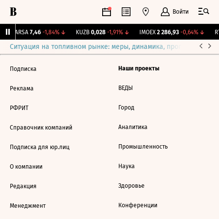
Войти
↑
ARSA
7,46
-1,84%
↓
KUZB
0,028
-1,91%
↓
IMOEX
2 286,93
-0,64%
↓
RT
Ситуация на топливном рынке: меры, динамика, прогнозы
Выб
Наши проекты
Подписка
ВЕДЫ
Реклама
Город
РФРИТ
Аналитика
Справочник компаний
Промышленность
Подписка для юр.лиц
Наука
О компании
Здоровье
Редакция
Конференции
Менеджмент