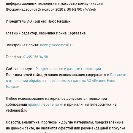
информационных технологий и массовых коммуникаций
(Роскомнадзор) от 27 ноября 2020 г. ЭЛ № ФС 77-79546
Учредитель: АО «Бизнес Ньюс Медиа»
Главный редактор: Казьмина Ирина Сергеевна
Электронная почта:
news@vedomosti.ru
Телефон:
+7 495 956-34-58
Сайт использует
IP адреса, cookie и данные геолокации
Пользователей сайта, условия использования содержатся в
Политике
в отношении обработки персональных данных АО «Бизнес Ньюс
Медиа»
Любое использование материалов допускается только при
соблюдении
правил перепечатки
и при наличии гиперссылки на
vedomosti.ru
Новости, аналитика, прогнозы и другие материалы, представленные
на данном сайте, не являются офертой или рекомендацией к покупке