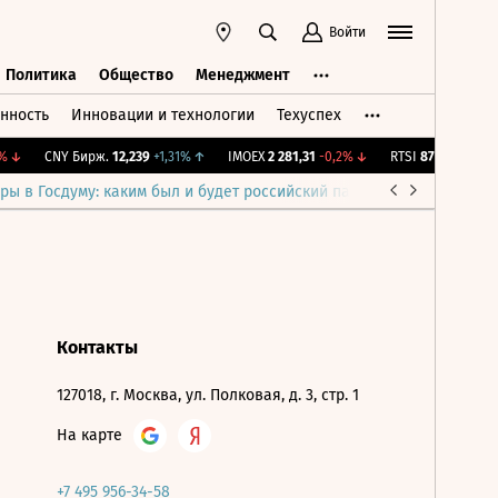
Войти
Политика
Общество
Менеджмент
нность
Инновации и технологии
Техуспех
ть
Политика
Общество
Менеджмент
↓
CNY Бирж.
12,239
+1,31%
↑
IMOEX
2 281,31
-0,2%
↓
RTSI
874,64
-1,12%
ры в Госдуму: каким был и будет российский парламент
Война н
Контакты
127018, г. Москва, ул. Полковая, д. 3, стр. 1
На карте
+7 495 956-34-58