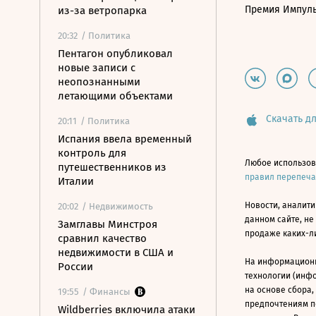
Премия Импул
из-за ветропарка
20:32
/ Политика
Пентагон опубликовал
новые записи с
неопознанными
летающими объектами
Скачать дл
20:11
/ Политика
Испания ввела временный
контроль для
Любое использов
путешественников из
правил перепеч
Италии
Новости, аналити
20:02
/ Недвижимость
данном сайте, не
Замглавы Минстроя
продаже каких-л
сравнил качество
недвижимости в США и
На информацион
России
технологии (инф
на основе сбора,
19:55
/ Финансы
предпочтениям п
Wildberries включила атаки