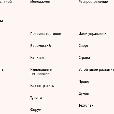
мпаний
Менеджмент
Распространение
ты
Правила торговли
Идеи управления
Ведомости&
Спорт
Капитал
Страна
ть
Инновации и
Устойчивое развити
технологии
Право
Как потратить
Думай
Туризм
Техуспех
Форум