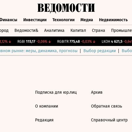
Финансы
Инвестиции
Технологии
Медиа
Недвижимость
ород
Ведомости&
Аналитика
Капитал
Страна
Промышле
а
Финансы
Инвестиции
Технологии
Медиа
Недвижимос
,12%
↓
RGBI
115,17
-0,06%
↓
RGBITR
775,48
-0,03%
↓
LKOH
4 621,5
-0,64%
ивном рынке: меры, динамика, прогнозы
Выбор редакции
Выбо
Подписка для юр.лиц
Архив
О компании
Обратная связь
Редакция
Справочный центр