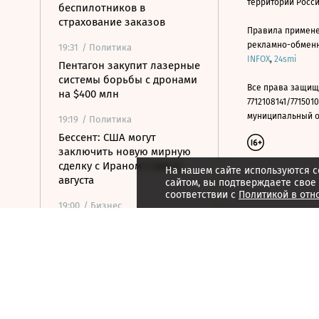
территории Росс
беспилотников в
страхование заказов
Правила примене
рекламно-обменно
19:31
/ Политика
INFOX
,
24smi
Пентагон закупит лазерные
системы борьбы с дронами
Все права защищ
на $400 млн
7712108141/7715010
муниципальный окр
19:19
/ Политика
Бессент: США могут
заключить новую мирную
сделку с Ираном 7 или 8
На нашем сайте используются c
августа
сайтом, вы подтверждаете свое
соответствии с
Политикой в отн
19:00
/ Бизнес
Аукцион по продаже
Рижского вокзала вновь не
состоялся
18:44
/ Политика
В Раде призвали Федорова
отправиться служить в ВСУ