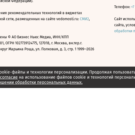
ийской Федерации).
Телефон:
+7
ния рекомендательных технологий в виджетах
й сети, размещенных на сайте vedomosti.ru:
СМИ2
,
Сайт испол
сайта, усл
обработки 
ены © АО Бизнес Ньюс Медиа, ИНН/КПП
01, ОГРН 1027739124775, 127018, г. Москва, вн.тер.г.
уг Марьина Роща, ул. Полковая, д. 3, стр. 1 1999—2026
ookie-файлы и технологии персонализации. Продолжая пользоват
согласие
на использование файлов cookie и технологий персонал
ошении обработки персональных данных.