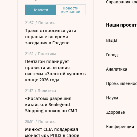
Справочник ко
Новости
Новости
компаний
21:57
/ Политика
Наши проек
Трамп отпросился уйти
пораньше во время
ВЕДЫ
заседания в Госдепе
21:32
/ Политика
Город
Пентагон планирует
провести испытания
Аналитика
системы «Золотой купол» в
конце 2026 года
Промышленнос
21:17
/ Политика
Наука
«Росатом» разрешил
китайской Sealegend
Shipping проход по СМП
Здоровье
20:51
/ Политика
Конференции
Минюст США поддержал
монастырь РПЦЗ в споре