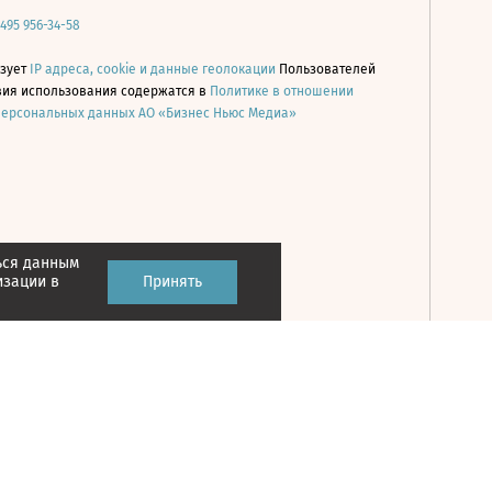
 495 956-34-58
ьзует
IP адреса, cookie и данные геолокации
Пользователей
овия использования содержатся в
Политике в отношении
персональных данных АО «Бизнес Ньюс Медиа»
ься данным
Принять
изации в