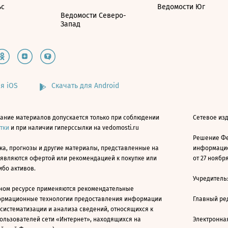
ьс
Ведомости Юг
Ведомости Северо-
Запад
я iOS
Скачать для Android
ание материалов допускается только при соблюдении
Сетевое изд
атки
и при наличии гиперссылки на vedomosti.ru
Решение Фе
ка, прогнозы и другие материалы, представленные на
информацио
 являются офертой или рекомендацией к покупке или
от 27 ноября
ибо активов.
Учредитель
ном ресурсе применяются рекомендательные
ормационные технологии предоставления информации
Главный ре
 систематизации и анализа сведений, относящихся к
ользователей сети «Интернет», находящихся на
Электронна