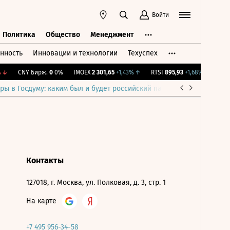
Войти
Политика
Общество
Менеджмент
нность
Инновации и технологии
Техуспех
ть
Политика
Общество
Менеджмент
↓
CNY Бирж.
0
0%
IMOEX
2 301,65
+1,43%
↑
RTSI
895,93
+1,68%
↑
RGBI
ры в Госдуму: каким был и будет российский парламент
Война н
Контакты
127018, г. Москва, ул. Полковая, д. 3, стр. 1
На карте
+7 495 956-34-58