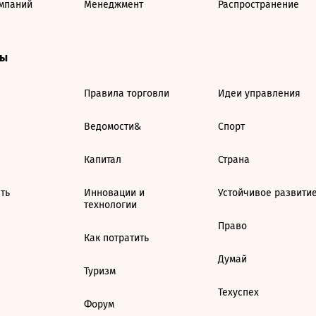
мпаний
Менеджмент
Распространение
ты
Правила торговли
Идеи управления
Ведомости&
Спорт
Капитал
Страна
ть
Инновации и
Устойчивое развити
технологии
Право
Как потратить
Думай
Туризм
Техуспех
Форум