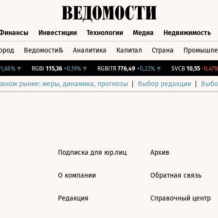
Финансы
Инвестиции
Технологии
Медиа
Недвижимость
ород
Ведомости&
Аналитика
Капитал
Страна
Промышле
а
Финансы
Инвестиции
Технологии
Медиа
Недвижимос
,68%
↑
RGBI
115,36
+0,19%
↑
RGBITR
776,49
+0,22%
↑
SVCB
10,55
-0,47%
ивном рынке: меры, динамика, прогнозы
Выбор редакции
Выбо
Подписка для юр.лиц
Архив
О компании
Обратная связь
Редакция
Справочный центр