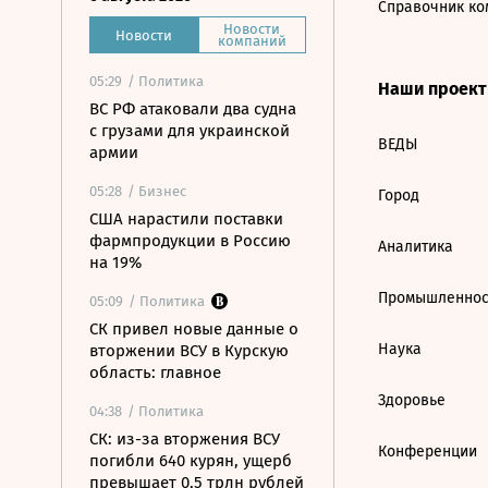
Справочник ко
Новости
Новости
компаний
05:29
/ Политика
Наши проек
ВС РФ атаковали два судна
с грузами для украинской
ВЕДЫ
армии
05:28
/ Бизнес
Город
США нарастили поставки
фармпродукции в Россию
Аналитика
на 19%
Промышленнос
05:09
/ Политика
СК привел новые данные о
Наука
вторжении ВСУ в Курскую
область: главное
Здоровье
04:38
/ Политика
СК: из-за вторжения ВСУ
Конференции
погибли 640 курян, ущерб
превышает 0,5 трлн рублей