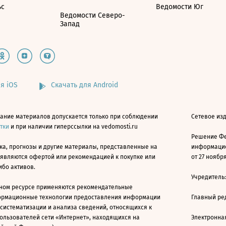
ьс
Ведомости Юг
Ведомости Северо-
Запад
я iOS
Скачать для Android
ание материалов допускается только при соблюдении
Сетевое изд
атки
и при наличии гиперссылки на vedomosti.ru
Решение Фе
ка, прогнозы и другие материалы, представленные на
информацио
 являются офертой или рекомендацией к покупке или
от 27 ноября
ибо активов.
Учредитель
ном ресурсе применяются рекомендательные
ормационные технологии предоставления информации
Главный ре
 систематизации и анализа сведений, относящихся к
ользователей сети «Интернет», находящихся на
Электронна