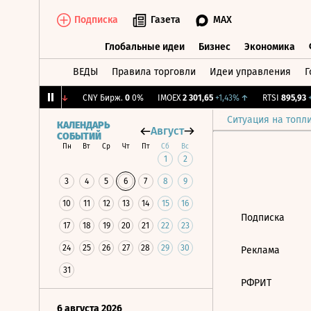
Подписка
Газета
MAX
Глобальные идеи
Бизнес
Экономика
ВЕДЫ
Правила торговли
Идеи управления
Г
Глобальные идеи
Бизнес
Экономик
B
10,55
-0,47%
↓
CNY Бирж.
0
0%
IMOEX
2 301,65
+1,43%
↑
RTSI
895,93
+1
Ситуация на топл
КАЛЕНДАРЬ
Август
СОБЫТИЙ
Пн
Вт
Ср
Чт
Пт
Сб
Вс
1
2
3
4
5
6
7
8
9
10
11
12
13
14
15
16
Подписка
17
18
19
20
21
22
23
24
25
26
27
28
29
30
Реклама
31
РФРИТ
6 августа 2026