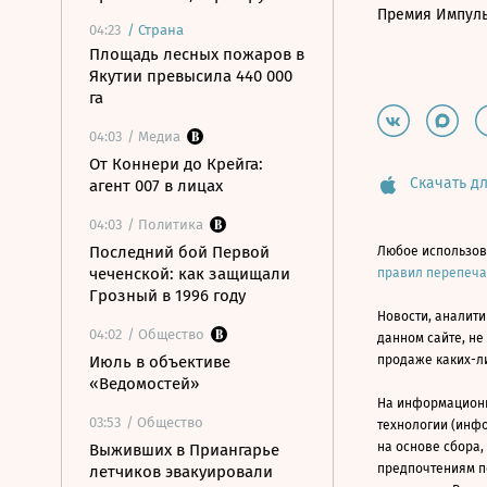
Премия Импул
04:23
/
Страна
Площадь лесных пожаров в
Якутии превысила 440 000
га
04:03
/ Медиа
От Коннери до Крейга:
Скачать дл
агент 007 в лицах
04:03
/ Политика
Последний бой Первой
Любое использов
чеченской: как защищали
правил перепеч
Грозный в 1996 году
Новости, аналити
04:02
/ Общество
данном сайте, не
Июль в объективе
продаже каких-л
«Ведомостей»
На информацион
03:53
/ Общество
технологии (инф
на основе сбора,
Выживших в Приангарье
предпочтениям п
летчиков эвакуировали